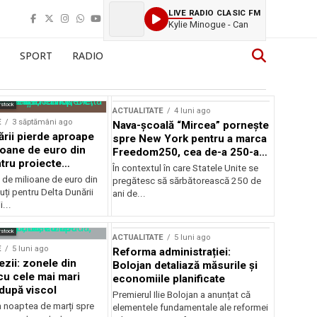
LIVE RADIO CLASIC FM
Kylie Minogue - Can
SPORT
RADIO
rstock
ACTUALITATE
4 luni ago
E
3 săptămâni ago
Nava-școală “Mircea” pornește
ării pierde aproape
spre New York pentru a marca
ioane de euro din
Freedom250, cea de-a 250-a
tru proiecte
aniversare a Statelor Unite
În contextul în care Statele Unite se
de milioane de euro din
pregătesc să sărbătorească 250 de
ți pentru Delta Dunării
ani de...
...
rstock
ACTUALITATE
5 luni ago
E
5 luni ago
Reforma administrației:
ezii: zonele din
Bolojan detaliază măsurile și
u cele mai mari
economiile planificate
după viscol
Premierul Ilie Bolojan a anunțat că
n noaptea de marți spre
elementele fundamentale ale reformei