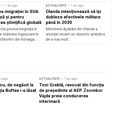
E
1 an ago
ACTUALITATE
1 an ago
a imigrației în SUA
Olanda intenționează să își
ză și pentru
dubleze efectivele militare
a științifică globală
până în 2030
cte privind imigrația în
Ministerul Apărării din Olanda a
e stârnesc îngrijorare în
anunțat recent un obiectiv ambițios
tătorilor din întreaga...
de a mai mult...
n ago
ACTUALITATE
1 an ago
ACTUALITATE
u, de negăsit la
Toni Greblă, revocat din funcția
Ilie Boloj
ția Buftea i-a lăsat
de președinte al AEP. Zsombor
alegerilor
Vajda preia conducerea
constituți
interimară
concentră
viitoarelo