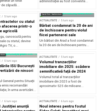
generat un strat
administrației au fost convenite...
v de zăpadă...
Sursă foto: Shutterstock
E
5 luni ago
ACTUALITATE
5 luni ago
ntractelor cu statul
Bărbat condamnat la 20 de ani
e afacerea printr-o
de închisoare pentru violul
e agricolă
fiicei partenerei sale
gu, cunoscută pentru
Un bărbat din Arad a fost condamnat
sale cu statul, devine
la 20 de ani de închisoare pentru...
 Agro TV, o...
rstock
ACTUALITATE
5 luni ago
E
5 luni ago
Volumul tranzacțiilor
rile ISU București
imobiliare din 2025: scădere
ertizării de ninsori
semnificativă față de 2024
Volumul total al tranzacțiilor
l General pentru Situații
imobiliare din 2025 a fost de
a emis recomandări
aproximativ 525 de milioane...
ție, în urma avertizării...
E
6 luni ago
ACTUALITATE
6 luni ago
 Justiției anunță
Noul interes pentru fostul