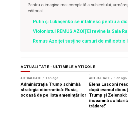
Pentru o imagine mai completă a subiectului, urmărește
editorial.
Putin și Lukașenko se întâlnesc pentru a dis
Violonistul REMUS AZOIȚEI revine la Sala Ra
Remus Azoiţei susține cursuri de măiestrie 
ACTUALITATE - ULTIMELE ARTICOLE
ACTUALITATE
1 an ago
ACTUALITATE
1 an ago
Administrația Trump schimbă
Elena Lasconi rea
strategia cibernetică: Rusia,
după eșecul discuți
scoasă de pe lista amenințărilor
Trump și Zelenski:
înseamnă solidarit
trădare!”