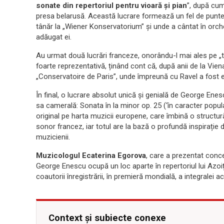
sonate din repertoriul pentru vioară și pian
”, după cum
presa belarusă. Această lucrare formează un fel de punte
tânăr la „Wiener Konservatorium” și unde a cântat în orch
adăugat ei.
Au urmat două lucrări franceze, onorându-l mai ales pe „t
foarte reprezentativă, ținând cont că, după anii de la Vien
„Conservatoire de Paris”, unde împreună cu Ravel a fost el
În final, o lucrare absolut unică și genială de George Enes
sa camerală: Sonata în la minor op. 25 (‘în caracter popula
original pe harta muzicii europene, care îmbină o structur
sonor francez, iar totul are la bază o profundă inspirație 
muzicienii.
Muzicologul Ecaterina Egorova
, care a prezentat concer
George Enescu ocupă un loc aparte în repertoriul lui Azoițe
coautorii înregistrării, în premieră mondială, a integralei ac
Context și subiecte conexe