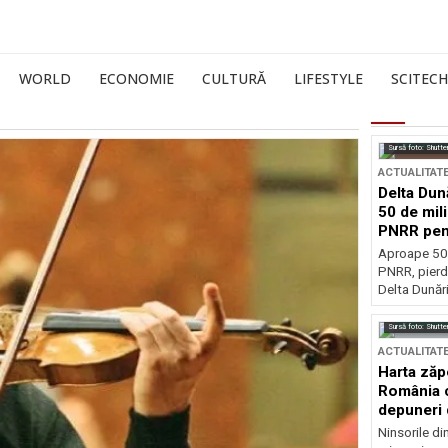
WORLD
ECONOMIE
CULTURĂ
LIFESTYLE
SCITECH
Sursă foto: Shutte
ACTUALITAT
Delta Dun
50 de mil
PNRR pen
esențiale
Aproape 50 
PNRR, pierdu
Delta Dunării
Sursă foto: Shutte
ACTUALITAT
Harta zăp
România c
depuneri 
Ninsorile di