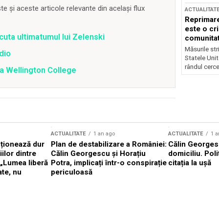
 și aceste articole relevante din același flux
ACTUALITAT
Reprimare
este o cri
cuta ultimatumul lui Zelenski
comunitate
Măsurile stri
dio
Statele Unit
rândul cerce
la Wellington College
ACTUALITATE
1 an ago
ACTUALITATE
1 a
cționează dur
Plan de destabilizare a României:
Călin Georgesc
ilor dintre
Călin Georgescu și Horațiu
domiciliu. Poli
 „Lumea liberă
Potra, implicați într-o conspirație
citația la ușă
ate, nu
periculoasă