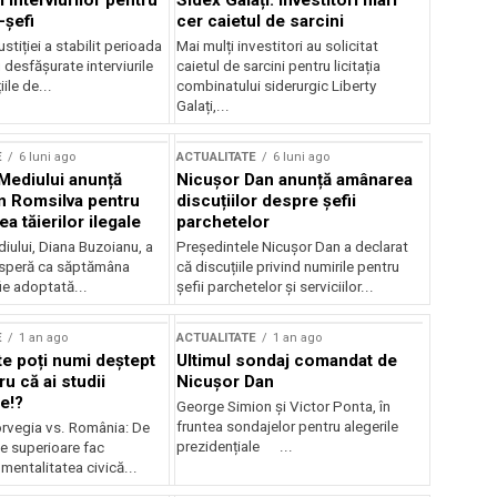
 interviurilor pentru
Sidex Galați: Investitori mari
-șefi
cer caietul de sarcini
stiției a stabilit perioada
Mai mulți investitori au solicitat
i desfășurate interviurile
caietul de sarcini pentru licitația
ile de...
combinatului siderurgic Liberty
Galați,...
E
6 luni ago
ACTUALITATE
6 luni ago
 Mediului anunță
Nicușor Dan anunță amânarea
n Romsilva pentru
discuțiilor despre șefii
 tăierilor ilegale
parchetelor
iului, Diana Buzoianu, a
Președintele Nicușor Dan a declarat
 speră ca săptămâna
că discuțiile privind numirile pentru
fie adoptată...
șefii parchetelor și serviciilor...
E
1 an ago
ACTUALITATE
1 an ago
te poți numi deștept
Ultimul sondaj comandat de
u că ai studii
Nicușor Dan
e!?
George Simion și Victor Ponta, în
fruntea sondajelor pentru alegerile
rvegia vs. România: De
prezidențiale ...
le superioare fac
 mentalitatea civică...