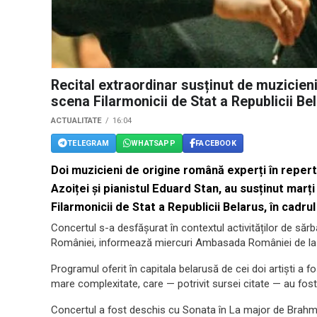
Recital extraordinar susținut de muzicien
scena Filarmonicii de Stat a Republicii Be
ACTUALITATE
16:04
TELEGRAM
WHATSAPP
FACEBOOK
Doi muzicieni de origine română experți în reper
Azoiței și pianistul Eduard Stan, au susținut marți
Filarmonicii de Stat a Republicii Belarus, în cadr
Concertul s-a desfășurat în contextul activităților de sărb
României, informează miercuri Ambasada României de la
Programul oferit în capitala belarusă de cei doi artiști a f
mare complexitate, care — potrivit sursei citate — au fost 
Concertul a fost deschis cu Sonata în La major de Brahms