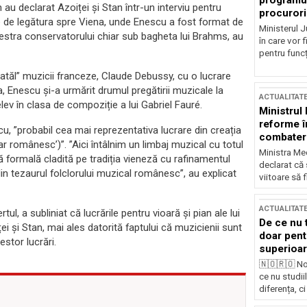
programul
 au declarat Azoiței și Stan într-un interviu pentru
procurori
 de legătura spre Viena, unde Enescu a fost format de
Ministerul Ju
estra conservatorului chiar sub bagheta lui Brahms, au
în care vor f
pentru funcți
atăl” muzicii franceze, Claude Debussy, cu o lucrare
a, Enescu și-a urmărit drumul pregătirii muzicale la
ACTUALITAT
ev în clasa de compoziție a lui Gabriel Fauré.
Ministrul
reforme î
cu, ”probabil cea mai reprezentativa lucrare din creația
combaterea
r românesc’)”. ”Aici întâlnim un limbaj muzical cu totul
Ministra Med
ă formală cladită pe tradiția vieneză cu rafinamentul
declarat că
din tezaurul folclorului muzical românesc”, au explicat
viitoare să 
ACTUALITAT
tul, a subliniat că lucrările pentru vioară și pian ale lui
De ce nu 
i și Stan, mai ales datorită faptului că muzicienii sunt
doar pentr
estor lucrări.
superioar
🇳🇴🇷🇴 No
ce nu studii
diferența, ci