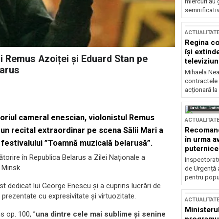
miercuri au 
semnificati
ACTUALITAT
Regina co
își extind
ii Remus Azoiței și Eduard Stan pe
televiziun
larus
Mihaela Nea
contractele 
acționară la
Sursă foto: Shutte
toriul cameral enescian, violonistul Remus
ACTUALITAT
Recomandă
 un recital extraordinar pe scena Sălii Mari a
în urma av
ul festivalului ”Toamnă muzicală belarusă”.
puternice
ătorire în Republica Belarus a Zilei Naționale a
Inspectoratu
 Minsk
de Urgență 
pentru popula
ost dedicat lui George Enescu și a cuprins lucrări de
prezentate cu expresivitate și virtuozitate.
ACTUALITAT
Ministerul
 op. 100, ”
una dintre cele mai sublime și senine