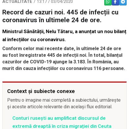
ACTUALITATE
13:17 / 03/04/2020
WHATSAPP
FACEBO
TEL
Record de cazuri noi. 445 de infecții cu
coronavirus în ultimele 24 de ore.
Ministrul Sănătății, Nelu Tătaru, a anunțat un nou bilanț
al infecțiilor cu coronavirus.
Conform celor mai recente date, în ultimele 24 de ore
au fost înregistrate 445 de infecții noi. În total, bilanțul
cazurilor de COVID-19 ajunge la 3.183. În România, au
murit din cauza infecțiilor cu coronavirus 116 persoane.
Context și subiecte conexe
Pentru o imagine mai completă a subiectului, urmărește
și aceste articole relevante din același flux editorial.
Conturi rusești au amplificat discursul de
extremă dreaptă în criza migrației din Ceuta