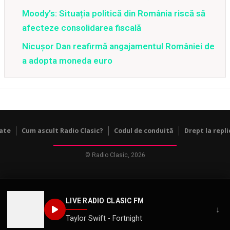
Moody’s: Situația politică din România riscă să
afecteze consolidarea fiscală
Nicușor Dan reafirmă angajamentul României de
a adopta moneda euro
tate
Cum ascult Radio Clasic?
Codul de conduită
Drept la repli
© Radio Clasic, 2026
LIVE RADIO CLASIC FM
↓
Taylor Swift - Fortnight