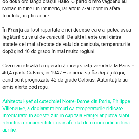
de două ore lângă orașul Halle. O parte dintre vagoane au
rămas în tunel, în întuneric, iar altele s-au oprit în afara
tunelului, în plin soare.
În
Franța
au fost raportate cinci decese care ar putea avea
legătură cu valul de caniculă. De altfel, este unul dintre
statele cel mai afectate de valul de caniculă, temperaturile
depășind 40 de grade în mai multe regiuni.
Cea mai ridicată temperatură înregistrată vreodată la Paris –
40,4 grade Celsius, în 1947 – ar urma să fie depășită joi,
când sunt prognozate 42 de grade Celsius. Autoritățile au
emis alerte cod roșu.
Arhitectul-șef al catedralei Notre-Dame din Paris, Philippe
Villeneuve, a declarat miercuri că temperaturile ridicate
înregistrate în aceste zile în capitala Franței ar putea slăbi
structura monumentului, grav afectat de un incendiu în luna
aprilie.