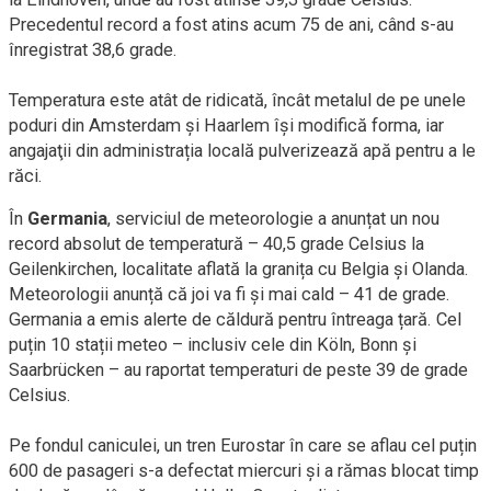
Precedentul record a fost atins acum 75 de ani, când s-au
înregistrat 38,6 grade.
Temperatura este atât de ridicată, încât metalul de pe unele
poduri din Amsterdam şi Haarlem îşi modifică forma, iar
angajaţii din administrația locală pulverizează apă pentru a le
răci.
În
Germania
, serviciul de meteorologie a anunțat un nou
record absolut de temperatură – 40,5 grade Celsius la
Geilenkirchen, localitate aflată la granița cu Belgia și Olanda.
Meteorologii anunță că joi va fi și mai cald – 41 de grade.
Germania a emis alerte de căldură pentru întreaga țară. Cel
puțin 10 stații meteo – inclusiv cele din Köln, Bonn și
Saarbrücken – au raportat temperaturi de peste 39 de grade
Celsius.
Pe fondul caniculei, un tren Eurostar în care se aflau cel puțin
600 de pasageri s-a defectat miercuri și a rămas blocat timp