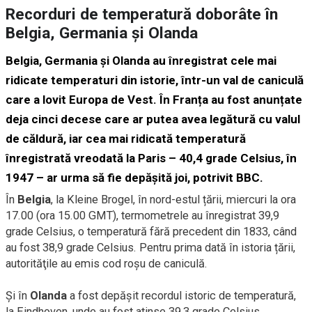
Recorduri de temperatură doborâte în
Belgia, Germania și Olanda
Belgia, Germania și Olanda au înregistrat cele mai
ridicate temperaturi din istorie, într-un val de caniculă
care a lovit Europa de Vest. În Franța au fost anunțate
deja cinci decese care ar putea avea legătură cu valul
de căldură, iar cea mai ridicată temperatură
înregistrată vreodată la Paris – 40,4 grade Celsius, în
1947 – ar urma să fie depășită joi, potrivit BBC.
În
Belgia
, la Kleine Brogel, în nord-estul țării, miercuri la ora
17.00 (ora 15.00 GMT), termometrele au înregistrat 39,9
grade Celsius, o temperatură fără precedent din 1833, când
au fost 38,9 grade Celsius. Pentru prima dată în istoria țării,
autorităţile au emis cod roşu de caniculă.
Și în
Olanda
a fost depășit recordul istoric de temperatură,
la Eindhoven, unde au fost atinse 39,3 grade Celsius.