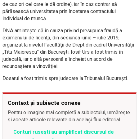
de caz ori cel care le dă ordine), iar în caz contrar să
părăsească universitatea prin încetarea contractului
individual de muncă.
DNA aminteşte că în cauza privind presupusa fraudă a
examenului de licenţă, din sesiunea iunie – iulie 2019,
organizat la nivelul Facultăţii de Drept din cadrul Universităţii
„Titu Maiorescu” din Bucureşti, Iosif Urs a fost trimis în
judecată, iar o altă persoană a încheiat un acord de
recunoaştere a vinovăţiei.
Dosarul a fost trimis spre judecare la Tribunalul Bucureşti.
Context și subiecte conexe
Pentru o imagine mai completă a subiectului, urmărește
și aceste articole relevante din același flux editorial.
Conturi rusești au amplificat discursul de