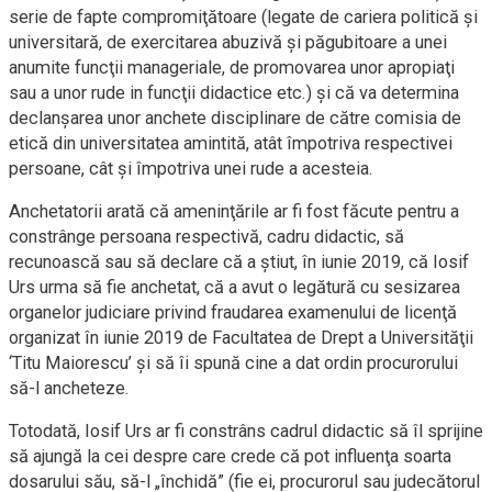
serie de fapte compromiţătoare (legate de cariera politică şi
universitară, de exercitarea abuzivă şi păgubitoare a unei
anumite funcţii manageriale, de promovarea unor apropiaţi
sau a unor rude in funcţii didactice etc.) şi că va determina
declanşarea unor anchete disciplinare de către comisia de
etică din universitatea amintită, atât împotriva respectivei
persoane, cât şi împotriva unei rude a acesteia.
Anchetatorii arată că ameninţările ar fi fost făcute pentru a
constrânge persoana respectivă, cadru didactic, să
recunoască sau să declare că a ştiut, în iunie 2019, că Iosif
Urs urma să fie anchetat, că a avut o legătură cu sesizarea
organelor judiciare privind fraudarea examenului de licenţă
organizat în iunie 2019 de Facultatea de Drept a Universităţii
‘Titu Maiorescu’ şi să îi spună cine a dat ordin procurorului
să-l ancheteze.
Totodată, Iosif Urs ar fi constrâns cadrul didactic să îl sprijine
să ajungă la cei despre care crede că pot influenţa soarta
dosarului său, să-l „închidă” (fie ei, procurorul sau judecătorul