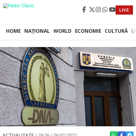
LIVE
HOME
NAȚIONAL
WORLD
ECONOMIE
CULTURĂ
L
ACTUALITATE
09:26 / 06/01/2022