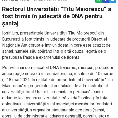
WHATSAPP
FACEBO
TEL
Rectorul Universității “Titu Maiorescu” a
fost trimis în judecată de DNA pentru
șantaj
Iosif Urs, preşedintele Universităţii ‘Titu Maiorescu’ din
Bucureşti, a fost trimis în judecată de procurorii Direcţiei
Naţionale Anticorupţie într-un dosar în care este acuzat de
şantaj, numele său apărând într-o altă cauză, legată de o
presupusă fraudă a examenului de licenţă.
Potrivit unui comunicat al DNA transmis, miercuri, procurorii
anticorupţie notează în rechizitoriu că, în zilele de 10 martie
şi 18 mai 2021, în calitate de preşedinte al Universităţii ‘Titu
Maiorescu’ şi preşedinte al consiliului de administraţie al
universităţii, Iosif Urs ar fi ameninţat o persoană, cadru
didactic la aceeaşi universitate, că va da în vileag, în faţa
colectivului universităţii şi al asociaţiei membrilor fondatori
ai universităţii, a organelor statutare ale acestora (senat,
consiliu de administraţie, adunare generală, consiliu etc) o