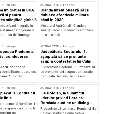
E
1 an ago
ACTUALITATE
1 an ago
a imigrației în SUA
Olanda intenționează să își
ză și pentru
dubleze efectivele militare
a științifică globală
până în 2030
cte privind imigrația în
Ministerul Apărării din Olanda a
e stârnesc îngrijorare în
anunțat recent un obiectiv ambițios
tătorilor din întreaga...
de a mai mult...
E
1 an ago
ACTUALITATE
1 an ago
Popescu Piedone ar
Judecătoria Sectorului 1,
ăsi conducerea
așteptată să se pronunțe
asupra contestației lui Călin
Georgescu privind controlul
pescu Piedone se
Judecătoria Sectorului 1 urmează să
judiciar
 posibilitatea de a pleca
se pronunțe luni asupra contestației
erea Autorității...
formulate de Călin Georgescu...
E
1 an ago
ACTUALITATE
1 an ago
 plecat la Londra cu
Ilie Bolojan, la Summitul
e linie
liderilor privind Ucraina:
România susține un dialog
 interimar al României, Ilie
transatlantic pentru securitate
ost surprins călătorind la
Președintele interimar al României, Ilie
și stabilitate
ic într-un...
Bolojan, participă duminică la