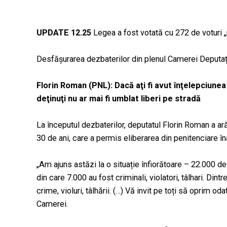
UPDATE 12.25
Legea a fost votată cu 272 de voturi „pe
Desfășurarea dezbaterilor din plenul Camerei Deputați
Florin Roman (PNL): Dacă aţi fi avut înţelepciunea 
deţinuţi nu ar mai fi umblat liberi pe stradă
La începutul dezbaterilor, deputatul Florin Roman a ară
30 de ani, care a permis eliberarea din penitenciare î
„Am ajuns astăzi la o situație înfiorătoare – 22.000 de 
din care 7.000 au fost criminali, violatori, tâlhari. Dint
crime, violuri, tâlhării. (…) Vă invit pe toți să oprim 
Camerei.