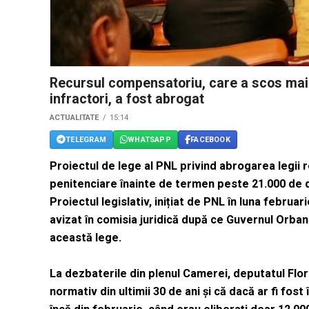
Recursul compensatoriu, care a scos mai
infractori, a fost abrogat
ACTUALITATE
15:14
TELEGRAM
WHATSAPP
FACEBOOK
Proiectul de lege al PNL privind abrogarea legii 
penitenciare înainte de termen peste 21.000 de d
Proiectul legislativ, inițiat de PNL în luna februar
avizat în comisia juridică după ce Guvernul Orba
această lege.
La dezbaterile din plenul Camerei, deputatul Flor
normativ din ultimii 30 de ani și că dacă ar fi fos