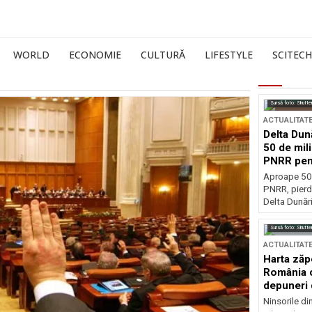
WORLD
ECONOMIE
CULTURĂ
LIFESTYLE
SCITECH
Sursă foto: Shutte
ACTUALITAT
Delta Dun
50 de mil
PNRR pen
esențiale
Aproape 50 
PNRR, pierdu
Delta Dunării
Sursă foto: Shutte
ACTUALITAT
Harta zăp
România c
depuneri 
Ninsorile di