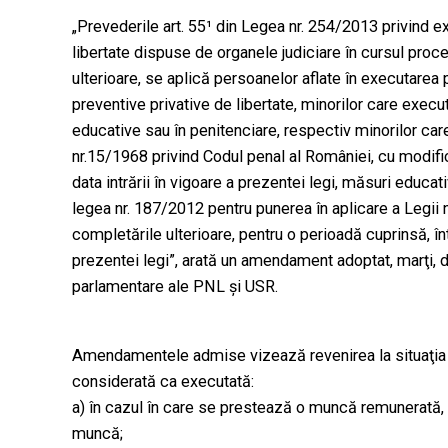
„Prevederile art. 55¹ din Legea nr. 254/2013 privind e
libertate dispuse de organele judiciare în cursul proce
ulterioare, se aplică persoanelor aflate în executarea 
preventive privative de libertate, minorilor care execu
educative sau în penitenciare, respectiv minorilor care
nr.15/1968 privind Codul penal al României, cu modifică
data intrării în vigoare a prezentei legi, măsuri educati
legea nr. 187/2012 pentru punerea în aplicare a Legii 
completările ulterioare, pentru o perioadă cuprinsă, într
prezentei legi”, arată un amendament adoptat, marţi, 
parlamentare ale PNL şi USR.
Amendamentele admise vizează revenirea la situaţia 
considerată ca executată:
a) în cazul în care se prestează o muncă remunerată, 
muncă;