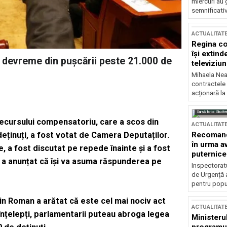
miercuri au 
semnificati
ACTUALITAT
Regina co
își extind
 devreme din pușcării peste 21.000 de
televiziun
Mihaela Nea
contractele 
acționară la
Sursă foto: Shutte
recursului compensatoriu, care a scos din
ACTUALITAT
Recomandă
eținuți, a fost votat de Camera Deputaților.
în urma av
ie, a fost discutat pe repede înainte și a fost
puternice
n a anunțat că își va asuma răspunderea pe
Inspectoratu
de Urgență 
pentru popula
in Roman a arătat că este cel mai nociv act
ACTUALITAT
t înțelepți, parlamentarii puteau abroga legea
Ministerul