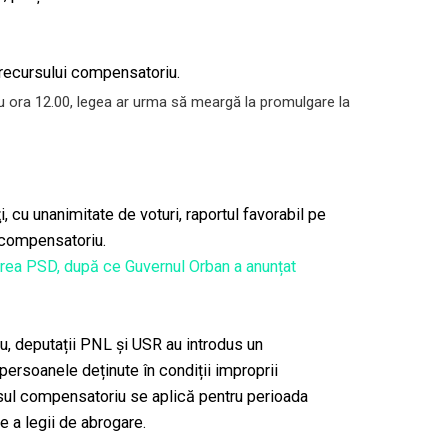
recursului compensatoriu.
ru ora 12.00, legea ar urma să meargă la promulgare la
, cu unanimitate de voturi, raportul favorabil pe
 compensatoriu.
nerea PSD, după ce Guvernul Orban a anunțat
u, deputații PNL și USR au introdus un
rsoanele deținute în condiții improprii
sul compensatoriu se aplică pentru perioada
e a legii de abrogare.