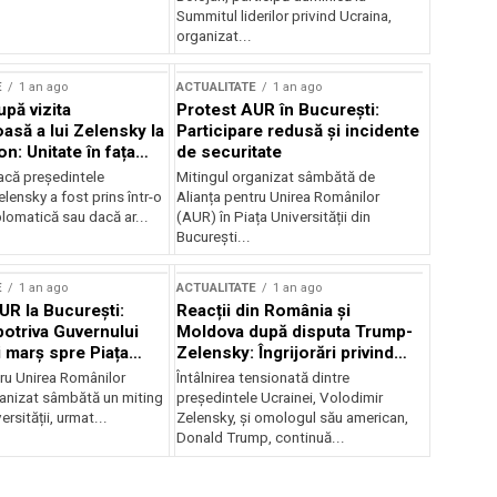
Summitul liderilor privind Ucraina,
organizat...
E
1 an ago
ACTUALITATE
1 an ago
upă vizita
Protest AUR în București:
asă a lui Zelensky la
Participare redusă și incidente
n: Unitate în fața
de securitate
inii
acă președintele
Mitingul organizat sâmbătă de
lensky a fost prins într-o
Alianța pentru Unirea Românilor
lomatică sau dacă ar...
(AUR) în Piața Universității din
București...
E
1 an ago
ACTUALITATE
1 an ago
UR la București:
Reacții din România și
potriva Guvernului
Moldova după disputa Trump-
i marș spre Piața
Zelensky: Îngrijorări privind
securitatea regională
tru Unirea Românilor
Întâlnirea tensionată dintre
anizat sâmbătă un miting
președintele Ucrainei, Volodimir
ersității, urmat...
Zelensky, și omologul său american,
Donald Trump, continuă...