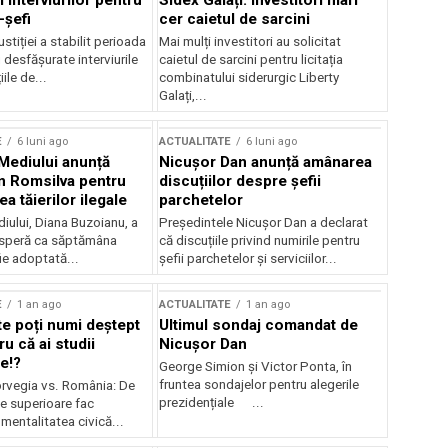
 interviurilor pentru
Sidex Galați: Investitori mari
-șefi
cer caietul de sarcini
stiției a stabilit perioada
Mai mulți investitori au solicitat
i desfășurate interviurile
caietul de sarcini pentru licitația
ile de...
combinatului siderurgic Liberty
Galați,...
E
6 luni ago
ACTUALITATE
6 luni ago
 Mediului anunță
Nicușor Dan anunță amânarea
n Romsilva pentru
discuțiilor despre șefii
 tăierilor ilegale
parchetelor
iului, Diana Buzoianu, a
Președintele Nicușor Dan a declarat
 speră ca săptămâna
că discuțiile privind numirile pentru
fie adoptată...
șefii parchetelor și serviciilor...
E
1 an ago
ACTUALITATE
1 an ago
te poți numi deștept
Ultimul sondaj comandat de
u că ai studii
Nicușor Dan
e!?
George Simion și Victor Ponta, în
fruntea sondajelor pentru alegerile
rvegia vs. România: De
prezidențiale ...
le superioare fac
 mentalitatea civică...