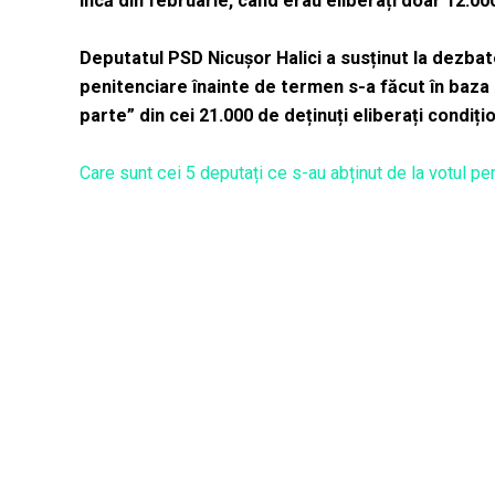
încă din februarie, când erau eliberați doar 12.000
Deputatul PSD Nicușor Halici a susținut la dezbate
penitenciare înainte de termen s-a făcut în baza 
parte” din cei 21.000 de deținuți eliberați condi
Care sunt cei 5 deputați ce s-au abținut de la votul 