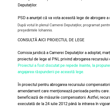
Deputaților.
PSD a anunțat că va vota această lege de abrogare a 
După votul în plenul Camerei Deputaților, programat pent
președintele Iohannis.
CONSULTĂ AICI PROIECTUL DE LEGE
Comisia juridică a Camerei Deputaţilor a adoptat, marţi
proiectul de lege al PNL privind abrogarea recursului
Proiectul a fost discutat pe repede înainte, la propu
angajarea răspunderii pe această lege.
În proiectul pentru abrogarea recursului compensatori
amendament care menționează perioada pentru care pe
beneficiază de măsurile compensatorii. Astfel, recur
executată de la 24 iulie 2012 până la intrarea în vigoar