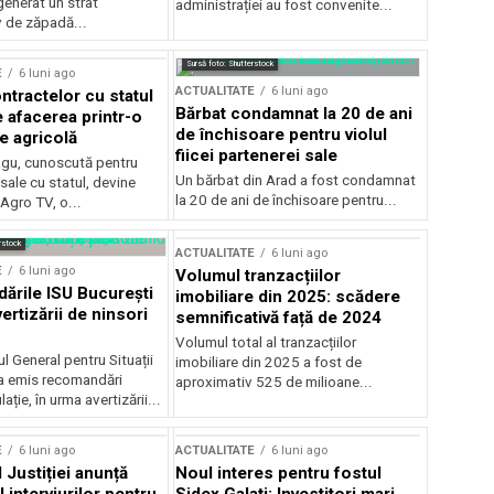
generat un strat
administrației au fost convenite...
v de zăpadă...
Sursă foto: Shutterstock
E
6 luni ago
ACTUALITATE
6 luni ago
ntractelor cu statul
Bărbat condamnat la 20 de ani
e afacerea printr-o
de închisoare pentru violul
e agricolă
fiicei partenerei sale
gu, cunoscută pentru
Un bărbat din Arad a fost condamnat
sale cu statul, devine
la 20 de ani de închisoare pentru...
 Agro TV, o...
rstock
ACTUALITATE
6 luni ago
E
6 luni ago
Volumul tranzacțiilor
rile ISU București
imobiliare din 2025: scădere
ertizării de ninsori
semnificativă față de 2024
Volumul total al tranzacțiilor
l General pentru Situații
imobiliare din 2025 a fost de
a emis recomandări
aproximativ 525 de milioane...
ție, în urma avertizării...
E
6 luni ago
ACTUALITATE
6 luni ago
 Justiției anunță
Noul interes pentru fostul