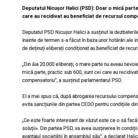
Deputatul Nicușor Halici (PSD): Doar o mică parte 
care au recidivat au beneficiat de recursul com
Deputatul PSD Nicușor Halici a susținut la dezbaterile 
înainte de termen s-a făcut în baza unor hotărâri ale i
de deținuți eliberați condiționat au beneficiat de rec
„Din ăia 20.000 eliberați, o mare parte nu aveau nevo
mică parte, practic sub 600, sunt cei care au recidivat
compensatoriu”, a susținut parlamentarul PSD.
El a mai spus că, după abrogarea recursului compensa
evita sancțiunile din partea CEDO pentru condițiile din
„Ce este foarte interesant de văzut este ce o să facă
soluții». Din partea PSD, va avea susținerea în condiții
avantajul societății în ansamblul său”, a declarat Hali