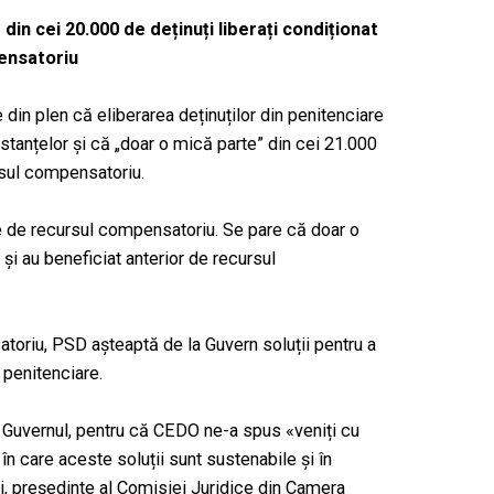
din cei 20.000 de deținuți liberați condiționat
pensatoriu
din plen că eliberarea deținuților din penitenciare
nstanțelor și că „doar o mică parte” din cei 21.000
ursul compensatoriu.
ie de recursul compensatoriu. Se pare că doar o
 și au beneficiat anterior de recursul
toriu, PSD așteaptă de la Guvern soluții pentru a
 penitenciare.
 Guvernul, pentru că CEDO ne-a spus «veniți cu
 în care aceste soluții sunt sustenabile și în
ci, președinte al Comisiei Juridice din Camera