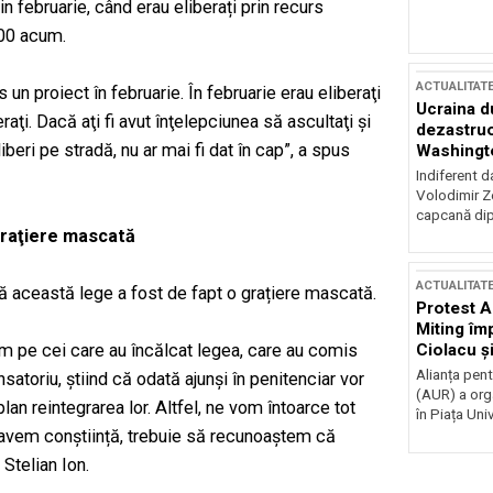
n februarie, când erau eliberați prin recurs
000 acum.
ACTUALITAT
n proiect în februarie. În februarie erau eliberaţi
Ucraina d
raţi. Dacă aţi fi avut înţelepciunea să ascultaţi şi
dezastruo
iberi pe stradă, nu ar mai fi dat în cap”, a spus
Washingto
incertitud
Indiferent d
Volodimir Ze
capcană dip
 graţiere mascată
ACTUALITAT
 că această lege a fost de fapt o grațiere mascată.
Protest A
Miting îm
Ciolacu ș
m pe cei care au încălcat legea, care au comis
Victoriei
Alianța pen
satoriu, știind că odată ajunși în penitenciar vor
(AUR) a org
n reintegrarea lor. Altfel, ne vom întoarce tot
în Piața Univ
 avem conștiință, trebuie să recunoaștem că
Stelian Ion.