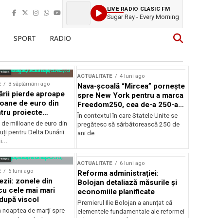
LIVE RADIO CLASIC FM
Sugar Ray - Every Morning
SPORT
RADIO
rstock
ACTUALITATE
4 luni ago
E
3 săptămâni ago
Nava-școală “Mircea” pornește
ării pierde aproape
spre New York pentru a marca
ioane de euro din
Freedom250, cea de-a 250-a
tru proiecte
aniversare a Statelor Unite
În contextul în care Statele Unite se
de milioane de euro din
pregătesc să sărbătorească 250 de
ți pentru Delta Dunării
ani de...
...
rstock
ACTUALITATE
6 luni ago
E
6 luni ago
Reforma administrației:
ezii: zonele din
Bolojan detaliază măsurile și
u cele mai mari
economiile planificate
după viscol
Premierul Ilie Bolojan a anunțat că
n noaptea de marți spre
elementele fundamentale ale reformei