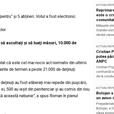
ACTUALITAT
Reprimare
este o cri
ntru” și 5 abțineri. Votul a fost electronic.
comunitate
Măsurile stri
lor:
Statele Unit
rândul cerce
să ascultaţi şi să luaţi măsuri, 10.000 de
ACTUALITAT
Cristian 
putea păr
ANPC
tat că este cel mai nociv act normativ din ultimii
Cristian Po
nainte de termen a peste 21.000 de deținuți.
confruntă cu
de la conduc
deținuți au fost eliberați mai repede din pușcării,
ACTUALITAT
re ei, 500 au ieșit din penitenciar și au comis din nou
Bolojan a
odată această nebunie”, a spus Roman în plenul
un avion d
Președintele
Bolojan, a f
clasa econom