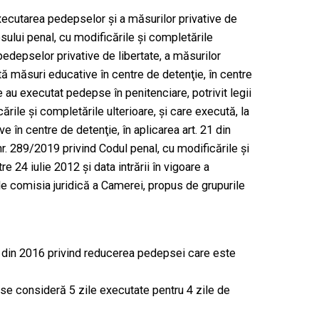
xecutarea pedepselor şi a măsurilor privative de
sului penal, cu modificările şi completările
pedepselor privative de libertate, a măsurilor
tă măsuri educative în centre de detenţie, în centre
 au executat pedepse în penitenciare, potrivit legii
rile şi completările ulterioare, şi care execută, la
ve în centre de detenţie, în aplicarea art. 21 din
nr. 289/2019 privind Codul penal, cu modificările şi
e 24 iulie 2012 şi data intrării în vigoare a
de comisia juridică a Camerei, propus de grupurile
din 2016 privind reducerea pedepsei care este
se consideră 5 zile executate pentru 4 zile de