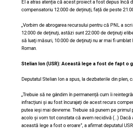
El a atras atenția că acest proiect a fost depus încă di
compensatoriu 12.000 de deținuți, față de peste 21.
„Vorbim de abrogarea recursului pentru că PNL a scris u
12.000 de deţinuţi, astăzi sunt 22.000 de deţinuţi elibe
să luaţi măsuri, 10.000 de deţinuţi nu ar mai fi umblat l
Roman.
Stelian Ion (USR): Această lege a fost de fapt o
Deputatul Stelian Ion a spus, la dezbaterile din plen,
„Trebuie să ne gândim în permanență cum îi reintegră
infracțiuni și au fost încurajați de acest recurs compen
putea ieși mai devreme. Trebuie să punem pe primul pla
acolo și vom tot constata că avem recidivă (…) Dacă
această lege a fost o eroare”, a afirmat deputatul USR 