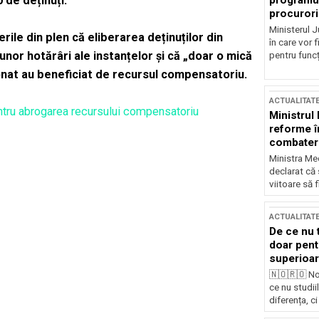
programul
 de deținuți.
procurori
Ministerul Ju
rile din plen că eliberarea deținuților din
în care vor f
unor hotărâri ale instanțelor și că „doar o mică
pentru funcți
ționat au beneficiat de recursul compensatoriu.
ACTUALITAT
pentru abrogarea recursului compensatoriu
Ministrul
reforme î
combaterea
Ministra Med
declarat că
viitoare să 
ACTUALITAT
De ce nu 
doar pentr
superioar
🇳🇴🇷🇴 No
ce nu studii
diferența, ci