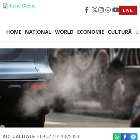
LIVE
HOME
NAȚIONAL
WORLD
ECONOMIE
CULTURĂ
L
ACTUALITATE
09:52 / 01/05/2020
WHATSAPP
FACEBO
TEL