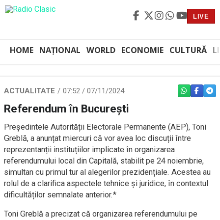
LIVE
HOME
NAȚIONAL
WORLD
ECONOMIE
CULTURĂ
L
ACTUALITATE
07:52 / 07/11/2024
WHATSAPP
FACEBO
TEL
Referendum în București
Președintele Autorității Electorale Permanente (AEP), Toni
Greblă, a anunțat miercuri că vor avea loc discuții între
reprezentanții instituțiilor implicate în organizarea
referendumului local din Capitală, stabilit pe 24 noiembrie,
simultan cu primul tur al alegerilor prezidențiale. Acestea au
rolul de a clarifica aspectele tehnice și juridice, în contextul
dificultăților semnalate anterior.*
Toni Greblă a precizat că organizarea referendumului pe