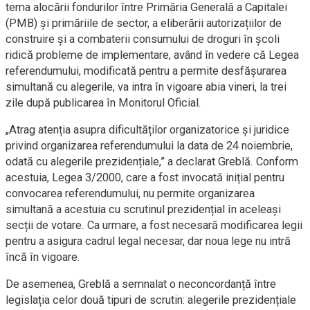
tema alocării fondurilor între Primăria Generală a Capitalei
(PMB) și primăriile de sector, a eliberării autorizațiilor de
construire și a combaterii consumului de droguri în școli
ridică probleme de implementare, având în vedere că Legea
referendumului, modificată pentru a permite desfășurarea
simultană cu alegerile, va intra în vigoare abia vineri, la trei
zile după publicarea în Monitorul Oficial.
„Atrag atenția asupra dificultăților organizatorice și juridice
privind organizarea referendumului la data de 24 noiembrie,
odată cu alegerile prezidențiale,” a declarat Greblă. Conform
acestuia, Legea 3/2000, care a fost invocată inițial pentru
convocarea referendumului, nu permite organizarea
simultană a acestuia cu scrutinul prezidențial în aceleași
secții de votare. Ca urmare, a fost necesară modificarea legii
pentru a asigura cadrul legal necesar, dar noua lege nu intră
încă în vigoare.
De asemenea, Greblă a semnalat o neconcordanță între
legislația celor două tipuri de scrutin: alegerile prezidențiale