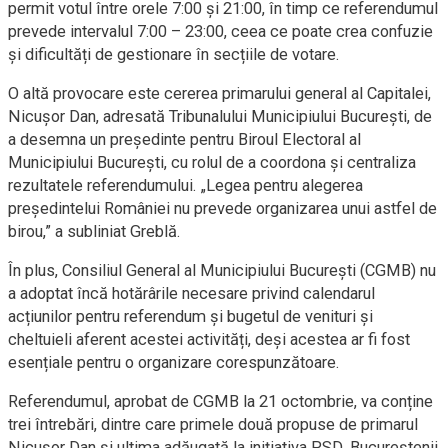
permit votul între orele 7:00 și 21:00, în timp ce referendumul
prevede intervalul 7:00 – 23:00, ceea ce poate crea confuzie
și dificultăți de gestionare în secțiile de votare.
O altă provocare este cererea primarului general al Capitalei,
Nicușor Dan, adresată Tribunalului Municipiului București, de
a desemna un președinte pentru Biroul Electoral al
Municipiului București, cu rolul de a coordona și centraliza
rezultatele referendumului. „Legea pentru alegerea
președintelui României nu prevede organizarea unui astfel de
birou,” a subliniat Greblă.
În plus, Consiliul General al Municipiului București (CGMB) nu
a adoptat încă hotărârile necesare privind calendarul
acțiunilor pentru referendum și bugetul de venituri și
cheltuieli aferent acestei activități, deși acestea ar fi fost
esențiale pentru o organizare corespunzătoare.
Referendumul, aprobat de CGMB la 21 octombrie, va conține
trei întrebări, dintre care primele două propuse de primarul
Nicușor Dan și ultima adăugată la inițiativa PSD. Bucureștenii