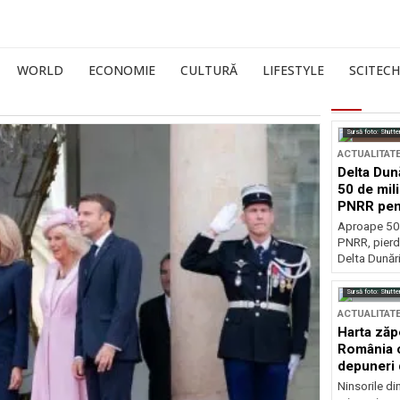
WORLD
ECONOMIE
CULTURĂ
LIFESTYLE
SCITECH
Sursă foto: Shutte
ACTUALITAT
Delta Dun
50 de mil
PNRR pen
esențiale
Aproape 50 
PNRR, pierdu
Delta Dunării
Sursă foto: Shutte
ACTUALITAT
Harta zăp
România c
depuneri 
Ninsorile di