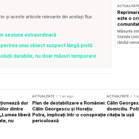
ACTUALITAT
Reprimare
 și aceste articole relevante din același flux
este o cri
comunitate
Măsurile stri
t în sesiune extraordinară
Statele Unit
rândul cerce
perirea unui obiect suspect lângă pistă
soluții durabile, nu doar măsuri temporare
ACTUALITATE
1 an ago
ACTUALITATE
1 a
cționează dur
Plan de destabilizare a României:
Călin Georgesc
ilor dintre
Călin Georgescu și Horațiu
domiciliu. Poli
 „Lumea liberă
Potra, implicați într-o conspirație
citația la ușă
ate, nu
periculoasă