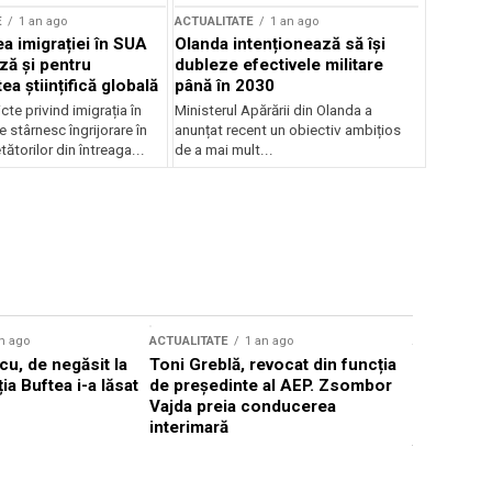
E
1 an ago
ACTUALITATE
1 an ago
a imigrației în SUA
Olanda intenționează să își
ză și pentru
dubleze efectivele militare
a științifică globală
până în 2030
cte privind imigrația în
Ministerul Apărării din Olanda a
e stârnesc îngrijorare în
anunțat recent un obiectiv ambițios
tătorilor din întreaga...
de a mai mult...
n ago
ACTUALITATE
1 an ago
ACTUALITATE
u, de negăsit la
Toni Greblă, revocat din funcția
Ilie Boloj
ția Buftea i-a lăsat
de președinte al AEP. Zsombor
alegerilor
Vajda preia conducerea
constituți
interimară
concentră
viitoarelo