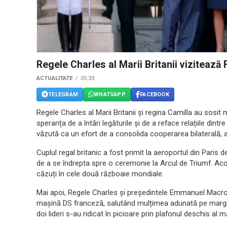
Regele Charles al Marii Britanii vizitează 
ACTUALITATE
05:33
TELEGRAM
WHATSAPP
FACEBOOK
Regele Charles al Marii Britanii și regina Camilla au sosit m
speranța de a întări legăturile și de a reface relațiile dintr
văzută ca un efort de a consolida cooperarea bilaterală, 
Cuplul regal britanic a fost primit la aeroportul din Paris 
de a se îndrepta spre o ceremonie la Arcul de Triumf. Acol
căzuți în cele două războaie mondiale.
Mai apoi, Regele Charles și președintele Emmanuel Macr
mașină DS franceză, salutând mulțimea adunată pe margine
doi lideri s-au ridicat în picioare prin plafonul deschis al m