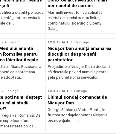
 interviurilor pentru
Sidex Galați: Investitori mari
-șefi
cer caietul de sarcini
stiției a stabilit perioada
Mai mulți investitori au solicitat
i desfășurate interviurile
caietul de sarcini pentru licitația
ile de...
combinatului siderurgic Liberty
Galați,...
E
6 luni ago
ACTUALITATE
6 luni ago
 Mediului anunță
Nicușor Dan anunță amânarea
n Romsilva pentru
discuțiilor despre șefii
 tăierilor ilegale
parchetelor
iului, Diana Buzoianu, a
Președintele Nicușor Dan a declarat
 speră ca săptămâna
că discuțiile privind numirile pentru
fie adoptată...
șefii parchetelor și serviciilor...
E
1 an ago
ACTUALITATE
1 an ago
te poți numi deștept
Ultimul sondaj comandat de
u că ai studii
Nicușor Dan
e!?
George Simion și Victor Ponta, în
fruntea sondajelor pentru alegerile
rvegia vs. România: De
prezidențiale ...
le superioare fac
 mentalitatea civică...