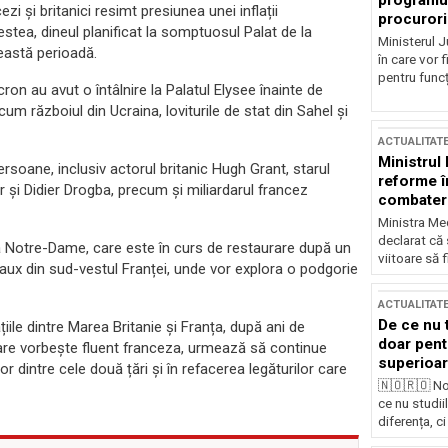
programul
zi și britanici resimt presiunea unei inflații
procurori
stea, dineul planificat la somptuosul Palat de la
Ministerul Ju
ceastă perioadă.
în care vor f
pentru funcți
ron au avut o întâlnire la Palatul Elysee înainte de
ecum războiul din Ucraina, loviturile de stat din Sahel și
ACTUALITAT
Ministrul
rsoane, inclusiv actorul britanic Hugh Grant, starul
reforme î
 și Didier Drogba, precum și miliardarul francez
combaterea
Ministra Med
declarat că
rala Notre-Dame, care este în curs de restaurare după un
viitoare să 
eaux din sud-vestul Franței, unde vor explora o podgorie
ACTUALITAT
De ce nu 
ile dintre Marea Britanie și Franța, după ani de
doar pentr
 care vorbește fluent franceza, urmează să continue
superioar
lor dintre cele două țări și în refacerea legăturilor care
🇳🇴🇷🇴 No
ce nu studii
diferența, ci