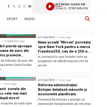
LIVE RADIO CLASIC FM
Lil Nas X - STAR WALKIN
SPORT
RADIO
rstock
ACTUALITATE
4 luni ago
E
3 săptămâni ago
Nava-școală “Mircea” pornește
ării pierde aproape
spre New York pentru a marca
ioane de euro din
Freedom250, cea de-a 250-a
tru proiecte
aniversare a Statelor Unite
În contextul în care Statele Unite se
de milioane de euro din
pregătesc să sărbătorească 250 de
ți pentru Delta Dunării
ani de...
...
rstock
ACTUALITATE
6 luni ago
E
6 luni ago
Reforma administrației:
ezii: zonele din
Bolojan detaliază măsurile și
u cele mai mari
economiile planificate
după viscol
Premierul Ilie Bolojan a anunțat că
n noaptea de marți spre
elementele fundamentale ale reformei