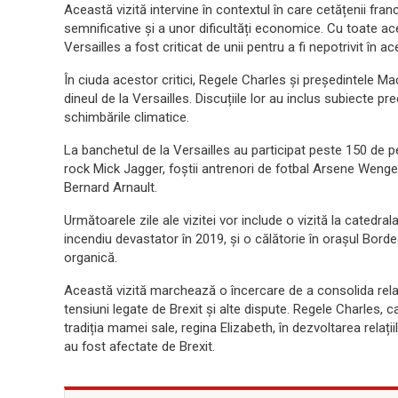
Această vizită intervine în contextul în care cetățenii france
semnificative și a unor dificultăți economice. Cu toate ace
Versailles a fost criticat de unii pentru a fi nepotrivit în a
În ciuda acestor critici, Regele Charles și președintele Mac
dineul de la Versailles. Discuțiile lor au inclus subiecte pr
schimbările climatice.
La banchetul de la Versailles au participat peste 150 de pe
rock Mick Jagger, foștii antrenori de fotbal Arsene Wenger
Bernard Arnault.
Următoarele zile ale vizitei vor include o vizită la cated
incendiu devastator în 2019, și o călătorie în orașul Bord
organică.
Această vizită marchează o încercare de a consolida relați
tensiuni legate de Brexit și alte dispute. Regele Charles,
tradiția mamei sale, regina Elizabeth, în dezvoltarea relații
au fost afectate de Brexit.