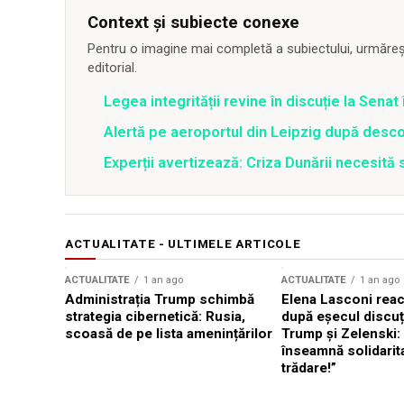
Context și subiecte conexe
Pentru o imagine mai completă a subiectului, urmărește
editorial.
Legea integrității revine în discuție la Sena
Alertă pe aeroportul din Leipzig după desco
Experții avertizează: Criza Dunării necesită 
ACTUALITATE - ULTIMELE ARTICOLE
ACTUALITATE
1 an ago
ACTUALITATE
1 an ago
Administrația Trump schimbă
Elena Lasconi rea
strategia cibernetică: Rusia,
după eșecul discuți
scoasă de pe lista amenințărilor
Trump și Zelenski:
înseamnă solidarit
trădare!”