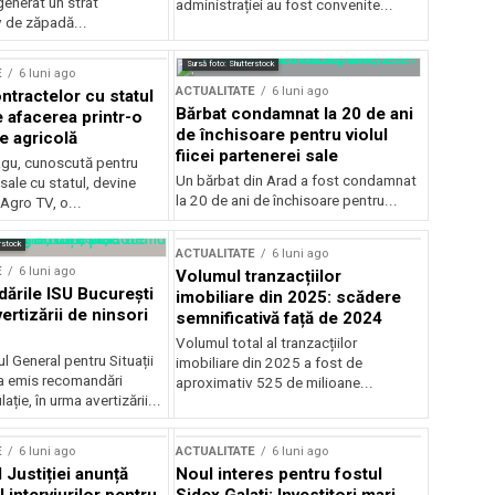
generat un strat
administrației au fost convenite...
v de zăpadă...
Sursă foto: Shutterstock
E
6 luni ago
ACTUALITATE
6 luni ago
ntractelor cu statul
Bărbat condamnat la 20 de ani
e afacerea printr-o
de închisoare pentru violul
e agricolă
fiicei partenerei sale
gu, cunoscută pentru
Un bărbat din Arad a fost condamnat
sale cu statul, devine
la 20 de ani de închisoare pentru...
 Agro TV, o...
rstock
ACTUALITATE
6 luni ago
E
6 luni ago
Volumul tranzacțiilor
rile ISU București
imobiliare din 2025: scădere
ertizării de ninsori
semnificativă față de 2024
Volumul total al tranzacțiilor
l General pentru Situații
imobiliare din 2025 a fost de
a emis recomandări
aproximativ 525 de milioane...
ție, în urma avertizării...
E
6 luni ago
ACTUALITATE
6 luni ago
 Justiției anunță
Noul interes pentru fostul