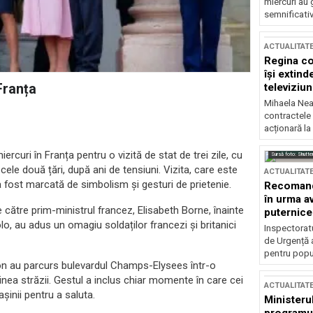
miercuri au 
semnificati
ACTUALITAT
Regina co
își extind
televiziun
Franța
Mihaela Nea
contractele 
acționară la
iercuri în Franța pentru o vizită de stat de trei zile, cu
Sursă foto: Shutte
e cele două țări, după ani de tensiuni. Vizita, care este
ACTUALITAT
a fost marcată de simbolism și gesturi de prietenie.
Recomandă
în urma av
de către prim-ministrul francez, Elisabeth Borne, înainte
puternice
o, au adus un omagiu soldaților francezi și britanici
Inspectoratu
de Urgență 
pentru popula
on au parcurs bulevardul Champs-Elysees într-o
a străzii. Gestul a inclus chiar momente în care cei
ACTUALITAT
așinii pentru a saluta.
Ministerul