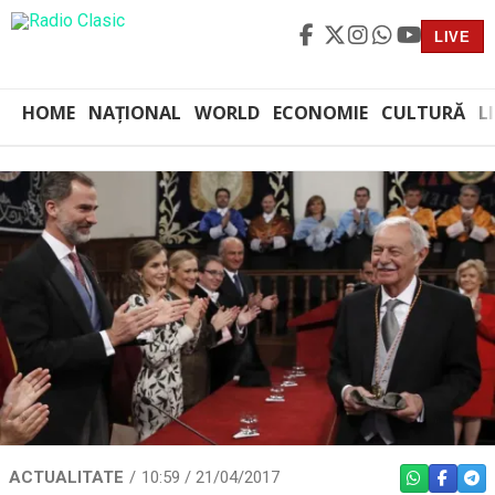
LIVE
HOME
NAȚIONAL
WORLD
ECONOMIE
CULTURĂ
L
ACTUALITATE
10:59 / 21/04/2017
WHATSAPP
FACEBO
TEL