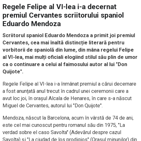
Regele Felipe al VI-lea i-a decernat
premiul Cervantes scriitorului spaniol
Eduardo Mendoza
Scriitorul spaniol Eduardo Mendoza a primit joi premiul
Cervantes, cea mai înaltă distincție literară pentru
vorbitorii de spaniolă din lume, din mâna regelui Felipe
al VI-lea, mai mulți oficiali elogiind stilul său plin de umor
ca o continuare a celui al faimosului autor al lui "Don
Quijote".
Regele Felipe al VI-lea i-a înmânat premiul a cărui decernare
a fost anunțată anul trecut în cadrul unei ceremonii care a
avut loc joi, în orașul Alcala de Henares, în care s-a născut
Miguel de Cervantes, autorul lui "Don Quijote".
Mendoza, născut la Barcelona, acum în vârstă de 74 de ani,
este cel mai cunoscut pentru romanul său din 1975, "La
verdad sobre el caso Savolta" (Adevărul despre cazul
Savolta) și "La ciudad de los prodigios" (Orașul minunilor) din