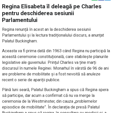
Regina Elisabeta îl deleagă pe Charles
pentru deschiderea sesiunii
Parlamentului
Regina renunță în acest an la deschiderea sesiunii
Parlamentului și la lectura tradiționalului discurs, a anunțat
Palatul Buckingham.
Aceasta va fi prima dată din 1963 când Regina nu participă la
această ceremonie constituțională, care stabilește planurile
legislative ale guvernului. Prințul Charles va ține marți
discursul în numele Reginei. Monarhul în vârstă de 96 de ani
are probleme de mobilitate și a fost nevoită să anuleze
recent o serie de apariții publice.
Până luni seară, Palatul Buckingham a spus că Regina spera
să participe, dar acum a confirmat că nu va merge la
ceremonia de la Westminster, din cauza „problemelor
episodice de mobilitate”. În declarația de presă Palatul
Buckingham a spus că regina, în consultare cu medicii ei, a