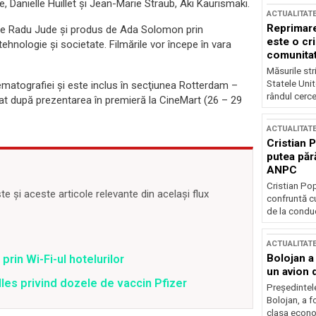
Danielle Huillet şi Jean-Marie Straub, Aki Kaurismaki.
ACTUALITAT
Reprimare
s de Radu Jude şi produs de Ada Solomon prin
este o cri
nologie şi societate. Filmările vor începe în vara
comunitate
Măsurile stri
Statele Unit
nematografiei şi este inclus în secţiunea Rotterdam –
rândul cerce
at după prezentarea în premieră la CineMart (26 – 29
ACTUALITAT
Cristian 
putea păr
ANPC
Cristian Po
 și aceste articole relevante din același flux
confruntă cu
de la conduc
ACTUALITAT
Bolojan a
prin Wi-Fi-ul hotelurilor
un avion d
lles privind dozele de vaccin Pfizer
Președintele
Bolojan, a f
clasa econom