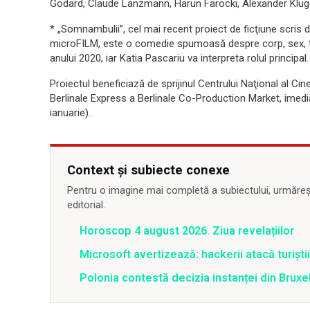
Godard, Claude Lanzmann, Harun Farocki, Alexander Kluge, 
* „Somnambulii”, cel mai recent proiect de ficţiune scri
microFILM, este o comedie spumoasă despre corp, sex, teh
anului 2020, iar Katia Pascariu va interpreta rolul principal.
Proiectul beneficiază de sprijinul Centrului Naţional al Ci
Berlinale Express a Berlinale Co-Production Market, imedi
ianuarie).
Context și subiecte conexe
Pentru o imagine mai completă a subiectului, urmărește
editorial.
Horoscop 4 august 2026. Ziua revelațiilor
Microsoft avertizează: hackerii atacă turiștii 
Polonia contestă decizia instanței din Bruxe