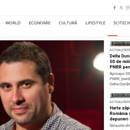
WORLD
ECONOMIE
CULTURĂ
LIFESTYLE
SCITECH
Sursă foto: Shutte
ACTUALITAT
Delta Dun
50 de mil
PNRR pen
esențiale
Aproape 50 
PNRR, pierdu
Delta Dunării
Sursă foto: Shutte
ACTUALITAT
Harta zăp
România c
depuneri 
Ninsorile di