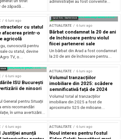
generat un strat
administrației au fost convenite...
v de zăpadă...
Sursă foto: Shutterstock
E
6 luni ago
ACTUALITATE
6 luni ago
ntractelor cu statul
Bărbat condamnat la 20 de ani
e afacerea printr-o
de închisoare pentru violul
e agricolă
fiicei partenerei sale
gu, cunoscută pentru
Un bărbat din Arad a fost condamnat
sale cu statul, devine
la 20 de ani de închisoare pentru...
 Agro TV, o...
rstock
ACTUALITATE
6 luni ago
E
6 luni ago
Volumul tranzacțiilor
rile ISU București
imobiliare din 2025: scădere
ertizării de ninsori
semnificativă față de 2024
Volumul total al tranzacțiilor
l General pentru Situații
imobiliare din 2025 a fost de
a emis recomandări
aproximativ 525 de milioane...
ție, în urma avertizării...
E
6 luni ago
ACTUALITATE
6 luni ago
 Justiției anunță
Noul interes pentru fostul