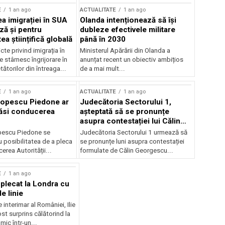
E
1 an ago
ACTUALITATE
1 an ago
a imigrației în SUA
Olanda intenționează să își
ză și pentru
dubleze efectivele militare
a științifică globală
până în 2030
cte privind imigrația în
Ministerul Apărării din Olanda a
e stârnesc îngrijorare în
anunțat recent un obiectiv ambițios
tătorilor din întreaga...
de a mai mult...
E
1 an ago
ACTUALITATE
1 an ago
Popescu Piedone ar
Judecătoria Sectorului 1,
ăsi conducerea
așteptată să se pronunțe
asupra contestației lui Călin
Georgescu privind controlul
pescu Piedone se
Judecătoria Sectorului 1 urmează să
judiciar
 posibilitatea de a pleca
se pronunțe luni asupra contestației
erea Autorității...
formulate de Călin Georgescu...
E
1 an ago
 plecat la Londra cu
e linie
 interimar al României, Ilie
ost surprins călătorind la
ic într-un...