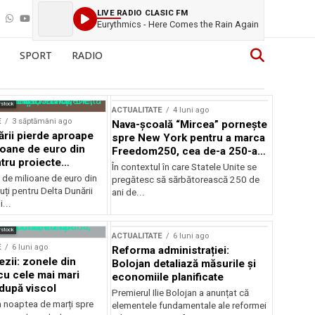
LIVE RADIO CLASIC FM
Eurythmics - Here Comes the Rain Again
SPORT
RADIO
rstock
ACTUALITATE
4 luni ago
E
3 săptămâni ago
Nava-școală “Mircea” pornește
ării pierde aproape
spre New York pentru a marca
ioane de euro din
Freedom250, cea de-a 250-a
tru proiecte
aniversare a Statelor Unite
În contextul în care Statele Unite se
de milioane de euro din
pregătesc să sărbătorească 250 de
ți pentru Delta Dunării
ani de...
...
rstock
ACTUALITATE
6 luni ago
E
6 luni ago
Reforma administrației:
ezii: zonele din
Bolojan detaliază măsurile și
u cele mai mari
economiile planificate
după viscol
Premierul Ilie Bolojan a anunțat că
n noaptea de marți spre
elementele fundamentale ale reformei