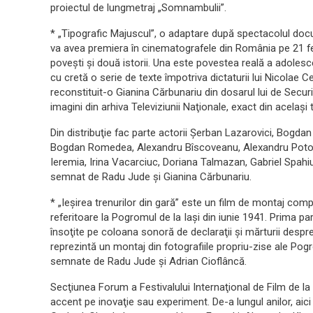
proiectul de lungmetraj „Somnambulii”.
* „Tipografic Majuscul”, o adaptare după spectacolul d
va avea premiera în cinematografele din România pe 21 feb
poveşti şi două istorii. Una este povestea reală a adolesce
cu cretă o serie de texte împotriva dictaturii lui Nicola
reconstituit-o Gianina Cărbunariu din dosarul lui de Secur
imagini din arhiva Televiziunii Naţionale, exact din acelaşi 
Din distribuţie fac parte actorii Şerban Lazarovici, Bogda
Bogdan Romedea, Alexandru Bîscoveanu, Alexandru Potocea
Ieremia, Irina Vacarciuc, Doriana Talmazan, Gabriel Spahiu
semnat de Radu Jude şi Gianina Cărbunariu.
* „Ieşirea trenurilor din gară” este un film de montaj com
referitoare la Pogromul de la Iaşi din iunie 1941. Prima part
însoţite pe coloana sonoră de declaraţii şi mărturii despr
reprezintă un montaj din fotografiile propriu-zise ale Pogro
semnate de Radu Jude şi Adrian Cioflâncă.
Secţiunea Forum a Festivalului Internaţional de Film de la 
accent pe inovaţie sau experiment. De-a lungul anilor, aic