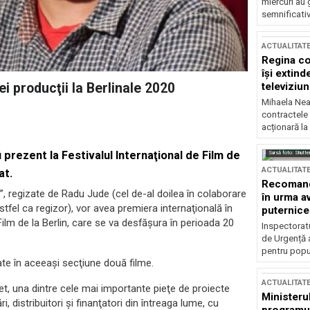
miercuri au 
semnificati
ACTUALITAT
Regina co
își extind
televiziun
i producţii la Berlinale 2020
Mihaela Nea
contractele 
acționară la
prezent la Festivalul Internaţional de Film de
Sursă foto: Shutte
ACTUALITAT
at.
Recomandă
ă”, regizate de Radu Jude (cel de-al doilea în colaborare
în urma av
tfel ca regizor), vor avea premiera internaţională în
puternice
Film de la Berlin, care se va desfăşura în perioada 20
Inspectoratu
de Urgență 
pentru popula
te în aceeaşi secţiune două filme.
ACTUALITAT
et, una dintre cele mai importante pieţe de proiecte
Ministerul
 distribuitori şi finanţatori din întreaga lume, cu