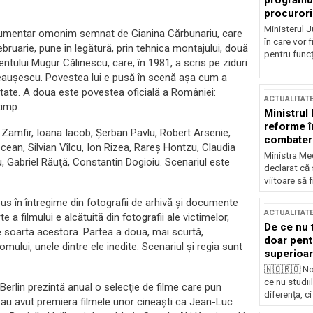
programul
procurori
Ministerul Ju
ocumentar omonim semnat de Gianina Cărbunariu, care
în care vor f
ruarie, pune în legătură, prin tehnica montajului, două
pentru funcți
ntului Mugur Călinescu, care, în 1981, a scris pe ziduri
e Ceauşescu. Povestea lui e pusă în scenă aşa cum a
itate. A doua este povestea oficială a României:
ACTUALITAT
timp.
Ministrul
reforme î
n Zamfir, Ioana Iacob, Şerban Pavlu, Robert Arsenie,
combaterea
n, Silvian Vîlcu, Ion Rizea, Rareş Hontzu, Claudia
Ministra Med
, Gabriel Răuţă, Constantin Dogioiu. Scenariul este
declarat că
viitoare să 
pus în întregime din fotografii de arhivă şi documente
ACTUALITAT
e a filmului e alcătuită din fotografii ale victimelor,
De ce nu 
e soarta acestora. Partea a doua, mai scurtă,
doar pentr
mului, unele dintre ele inedite. Scenariul şi regia sunt
superioar
🇳🇴🇷🇴 No
ce nu studii
Berlin prezintă anual o selecţie de filme care pun
diferența, ci
i au avut premiera filmele unor cineaşti ca Jean-Luc