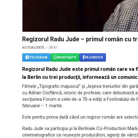
Regizorul Radu Jude – primul român cu tre
ACTUALITATE
08:47
TELEGRAM
WHATSAPP
FACEBOOK
Regizorul Radu Jude este primul român care va fi 
la Berlin cu trei producţii, informează un comunic
Filmele „Tipografic majuscul” şi „Ieşirea trenurilor din gar
cu Adrian Cioflâncă, istoric de profesie, care debutează as
secţiunea Forum a celei de-a 70-a ediţii a Festivalului de 
februarie – 1 martie.
Este pentru prima dată când un regizor român are selecta
Radu Jude va participa şi la Berlinale Co-Production Mark
cinematografice ce reuneşte producători, agenţi de vânzări,