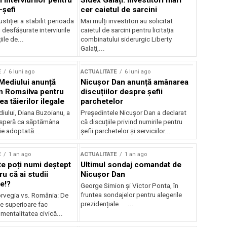
 interviurilor pentru
Sidex Galați: Investitori mari
-șefi
cer caietul de sarcini
stiției a stabilit perioada
Mai mulți investitori au solicitat
i desfășurate interviurile
caietul de sarcini pentru licitația
ile de...
combinatului siderurgic Liberty
Galați,...
E
6 luni ago
ACTUALITATE
6 luni ago
 Mediului anunță
Nicușor Dan anunță amânarea
n Romsilva pentru
discuțiilor despre șefii
 tăierilor ilegale
parchetelor
iului, Diana Buzoianu, a
Președintele Nicușor Dan a declarat
 speră ca săptămâna
că discuțiile privind numirile pentru
fie adoptată...
șefii parchetelor și serviciilor...
E
1 an ago
ACTUALITATE
1 an ago
te poți numi deștept
Ultimul sondaj comandat de
u că ai studii
Nicușor Dan
e!?
George Simion și Victor Ponta, în
fruntea sondajelor pentru alegerile
rvegia vs. România: De
prezidențiale ...
le superioare fac
 mentalitatea civică...