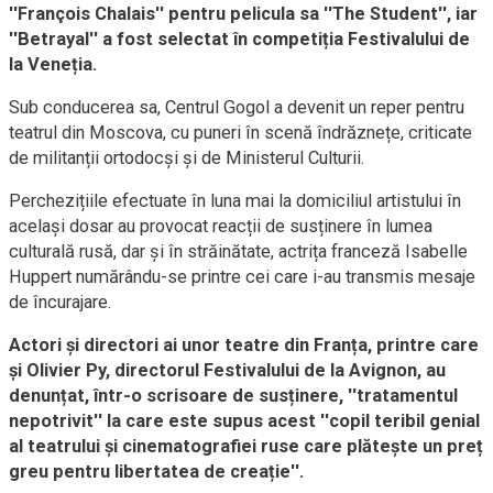
''François Chalais'' pentru pelicula sa ''The Student'', iar
''Betrayal'' a fost selectat în competiția Festivalului de
la Veneția.
Sub conducerea sa, Centrul Gogol a devenit un reper pentru
teatrul din Moscova, cu puneri în scenă îndrăznețe, criticate
de militanții ortodocși și de Ministerul Culturii.
Perchezițiile efectuate în luna mai la domiciliul artistului în
același dosar au provocat reacții de susținere în lumea
culturală rusă, dar și în străinătate, actrița franceză Isabelle
Huppert numărându-se printre cei care i-au transmis mesaje
de încurajare.
Actori și directori ai unor teatre din Franța, printre care
și Olivier Py, directorul Festivalului de la Avignon, au
denunțat, într-o scrisoare de susținere, ''tratamentul
nepotrivit'' la care este supus acest ''copil teribil genial
al teatrului și cinematografiei ruse care plătește un preț
greu pentru libertatea de creație''.