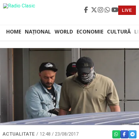
LIVE
HOME
NAȚIONAL
WORLD
ECONOMIE
CULTURĂ
L
ACTUALITATE
12:48 / 23/08/2017
WHATSAPP
FACEBO
TEL