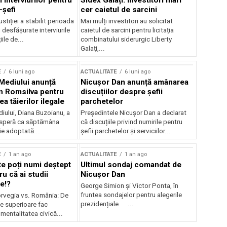
 interviurilor pentru
Sidex Galați: Investitori mari
-șefi
cer caietul de sarcini
stiției a stabilit perioada
Mai mulți investitori au solicitat
i desfășurate interviurile
caietul de sarcini pentru licitația
ile de...
combinatului siderurgic Liberty
Galați,...
E
6 luni ago
ACTUALITATE
6 luni ago
 Mediului anunță
Nicușor Dan anunță amânarea
n Romsilva pentru
discuțiilor despre șefii
 tăierilor ilegale
parchetelor
iului, Diana Buzoianu, a
Președintele Nicușor Dan a declarat
 speră ca săptămâna
că discuțiile privind numirile pentru
fie adoptată...
șefii parchetelor și serviciilor...
E
1 an ago
ACTUALITATE
1 an ago
te poți numi deștept
Ultimul sondaj comandat de
u că ai studii
Nicușor Dan
e!?
George Simion și Victor Ponta, în
fruntea sondajelor pentru alegerile
rvegia vs. România: De
prezidențiale ...
le superioare fac
 mentalitatea civică...