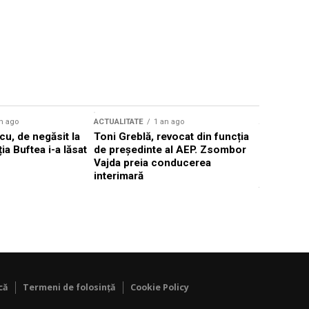
n ago
ACTUALITATE
1 an ago
ACTUALITATE
u, de negăsit la
Toni Greblă, revocat din funcția
Ilie Boloj
ția Buftea i-a lăsat
de președinte al AEP. Zsombor
alegerilor
Vajda preia conducerea
constituți
interimară
concentră
viitoarelo
că
Termeni de folosință
Cookie Policy