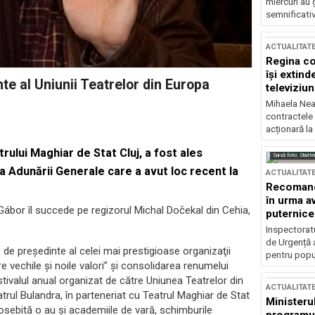
miercuri au 
semnificati
ACTUALITAT
Regina co
își extind
e al Uniunii Teatrelor din Europa
televiziun
Mihaela Nea
contractele 
acționară la
ului Maghiar de Stat Cluj, a fost ales
Sursă foto: Shutte
ma Adunării Generale care a avut loc recent la
ACTUALITAT
Recomandă
în urma av
ábor îl succede pe regizorul Michal Dočekal din Cehia,
puternice
Inspectoratu
de Urgență 
 de preşedinte al celei mai prestigioase organizaţii
pentru popula
e vechile şi noile valori” şi consolidarea renumelui
stivalul anual organizat de către Uniunea Teatrelor din
ACTUALITAT
atrul Bulandra, în parteneriat cu Teatrul Maghiar de Stat
Ministerul
ebită o au şi academiile de vară, schimburile