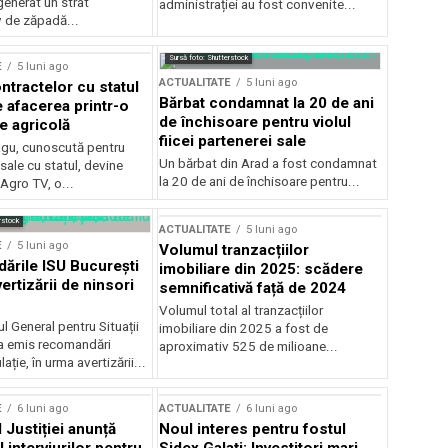
generat un strat
administrației au fost convenite...
v de zăpadă...
Sursă foto: Shutterstock
E
5 luni ago
ACTUALITATE
5 luni ago
ntractelor cu statul
Bărbat condamnat la 20 de ani
e afacerea printr-o
de închisoare pentru violul
e agricolă
fiicei partenerei sale
gu, cunoscută pentru
Un bărbat din Arad a fost condamnat
sale cu statul, devine
la 20 de ani de închisoare pentru...
 Agro TV, o...
rstock
ACTUALITATE
5 luni ago
E
5 luni ago
Volumul tranzacțiilor
rile ISU București
imobiliare din 2025: scădere
ertizării de ninsori
semnificativă față de 2024
Volumul total al tranzacțiilor
l General pentru Situații
imobiliare din 2025 a fost de
a emis recomandări
aproximativ 525 de milioane...
ție, în urma avertizării...
E
6 luni ago
ACTUALITATE
6 luni ago
 Justiției anunță
Noul interes pentru fostul