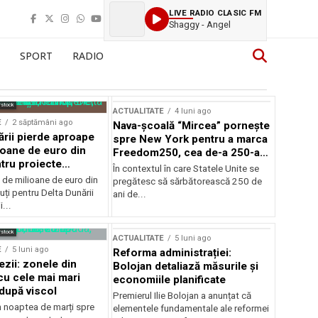
LIVE RADIO CLASIC FM
Shaggy - Angel
SPORT
RADIO
rstock
ACTUALITATE
4 luni ago
E
2 săptămâni ago
Nava-școală “Mircea” pornește
ării pierde aproape
spre New York pentru a marca
ioane de euro din
Freedom250, cea de-a 250-a
tru proiecte
aniversare a Statelor Unite
În contextul în care Statele Unite se
de milioane de euro din
pregătesc să sărbătorească 250 de
ți pentru Delta Dunării
ani de...
...
rstock
ACTUALITATE
5 luni ago
E
5 luni ago
Reforma administrației:
ezii: zonele din
Bolojan detaliază măsurile și
u cele mai mari
economiile planificate
după viscol
Premierul Ilie Bolojan a anunțat că
n noaptea de marți spre
elementele fundamentale ale reformei