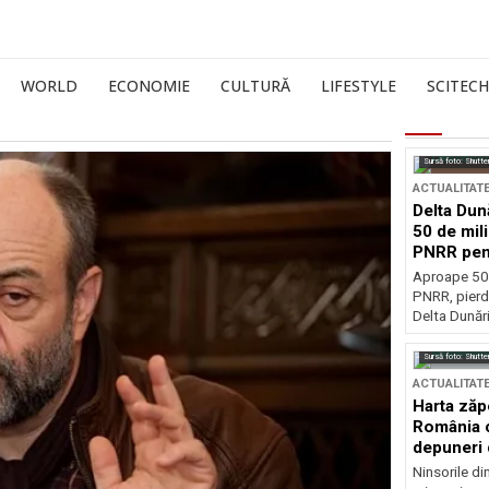
WORLD
ECONOMIE
CULTURĂ
LIFESTYLE
SCITECH
Sursă foto: Shutte
ACTUALITAT
Delta Dun
50 de mil
PNRR pen
esențiale
Aproape 50 
PNRR, pierdu
Delta Dunării
Sursă foto: Shutte
ACTUALITAT
Harta zăp
România c
depuneri 
Ninsorile di