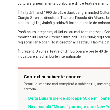
culturale şi permanenta colaborare dintre teatrele membr
Înfiinţată în anul 1990 de către Jack Lang, ministrul Cultu
Giorgio Strehler, directorul Teatrului Piccolo din Milano,
culturală şi lingvistică şi iniţiază forme durabile de colabo
Până acum, preşedinţi ai Uniunii au mai fost: regizorul 
moartea lui Giorgio Strehler, între anii 1998-2004; regizoru
regizorul Ilan Ronen (fost director al Teatrului Habima din 
În prezent, Uniunea Teatrelor din Europa are peste 40 de 
inovatoare şi schimburile internaţionale.
Context și subiecte conexe
Pentru o imagine mai completă a subiectului, urmărește
editorial.
Delta Dunării pierde aproape 50 de milioane
Nava-școală “Mircea” pornește spre New Y