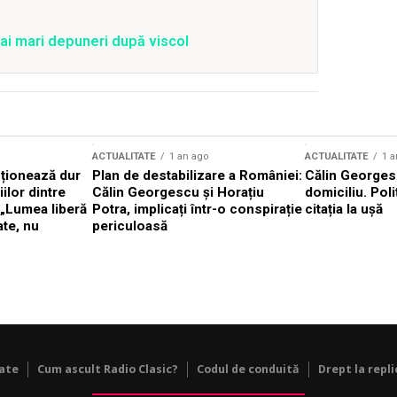
ai mari depuneri după viscol
ACTUALITATE
1 an ago
ACTUALITATE
1 a
cționează dur
Plan de destabilizare a României:
Călin Georgesc
ilor dintre
Călin Georgescu și Horațiu
domiciliu. Poli
 „Lumea liberă
Potra, implicați într-o conspirație
citația la ușă
ate, nu
periculoasă
tate
Cum ascult Radio Clasic?
Codul de conduită
Drept la repli