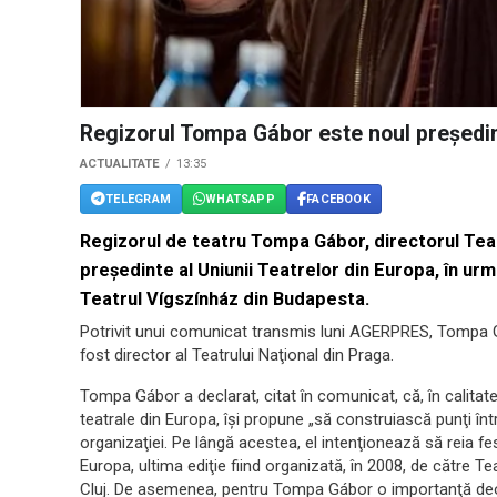
Regizorul Tompa Gábor este noul preşedint
ACTUALITATE
13:35
TELEGRAM
WHATSAPP
FACEBOOK
Regizorul de teatru Tompa Gábor, directorul Teatr
preşedinte al Uniunii Teatrelor din Europa, în ur
Teatrul Vígszínház din Budapesta.
Potrivit unui comunicat transmis luni AGERPRES, Tompa G
fost director al Teatrului Naţional din Praga.
Tompa Gábor a declarat, citat în comunicat, că, în calitate
teatrale din Europa, îşi propune „să construiască punţi într
organizaţiei. Pe lângă acestea, el intenţionează să reia fe
Europa, ultima ediţie fiind organizată, în 2008, de către Te
Cluj. De asemenea, pentru Tompa Gábor o importanţă deos