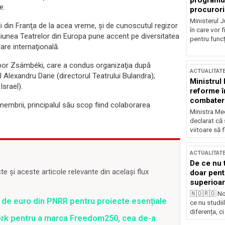
programul
e.
procurori
Ministerul Ju
rii din Franţa de la acea vreme, şi de cunoscutul regizor
în care vor f
 Uniunea Teatrelor din Europa pune accent pe diversitatea
pentru funcți
rare internaţională.
Gábor Zsámbéki, care a condus organizaţia după
ACTUALITAT
l Alexandru Darie (directorul Teatrului Bulandra);
Ministrul
Israel).
reforme î
combaterea
membrii, principalul său scop fiind colaborarea
Ministra Med
declarat că
viitoare să 
ACTUALITAT
De ce nu 
 și aceste articole relevante din același flux
doar pentr
superioar
🇳🇴🇷🇴 No
 de euro din PNRR pentru proiecte esențiale
ce nu studii
diferența, ci
ork pentru a marca Freedom250, cea de-a