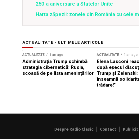
250-a aniversare a Statelor Unite
Harta zăpezii: zonele din România cu cele m
ACTUALITATE - ULTIMELE ARTICOLE
ACTUALITATE
1 an ago
ACTUALITATE
1 an ago
Administrația Trump schimbă
Elena Lasconi rea
strategia cibernetică: Rusia,
după eșecul discuți
scoasă de pe lista amenințărilor
Trump și Zelenski:
înseamnă solidarit
trădare!”
Despre Radio Clasic
Contact
Publici