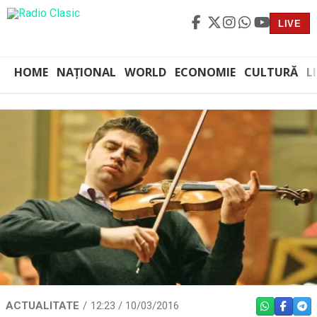
LIVE
HOME
NAȚIONAL
WORLD
ECONOMIE
CULTURĂ
L
ACTUALITATE
12:23 / 10/03/2016
WHATSAPP
FACEBO
TEL