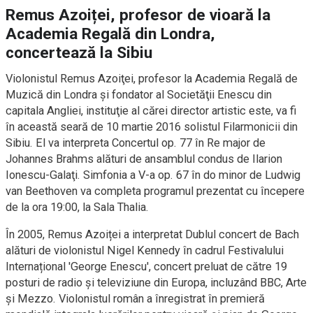
Remus Azoiței, profesor de vioară la
Academia Regală din Londra,
concertează la Sibiu
Violonistul Remus Azoiţei, profesor la Academia Regală de
Muzică din Londra şi fondator al Societăţii Enescu din
capitala Angliei, instituţie al cărei director artistic este, va fi
în această seară de 10 martie 2016 solistul Filarmonicii din
Sibiu. El va interpreta Concertul op. 77 în Re major de
Johannes Brahms alături de ansamblul condus de Ilarion
Ionescu-Galaţi. Simfonia a V-a op. 67 în do minor de Ludwig
van Beethoven va completa programul prezentat cu începere
de la ora 19:00, la Sala Thalia.
În 2005, Remus Azoiței a interpretat Dublul concert de Bach
alături de violonistul Nigel Kennedy în cadrul Festivalului
Internațional 'George Enescu', concert preluat de către 19
posturi de radio și televiziune din Europa, incluzând BBC, Arte
și Mezzo. Violonistul român a înregistrat în premieră