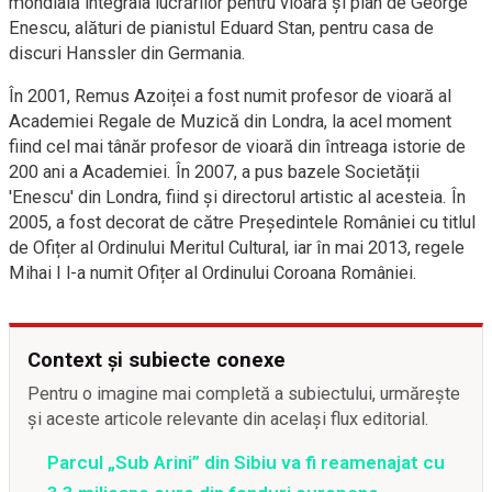
mondială integrala lucrărilor pentru vioară și pian de George
Enescu, alături de pianistul Eduard Stan, pentru casa de
discuri Hanssler din Germania.
În 2001, Remus Azoiței a fost numit profesor de vioară al
Academiei Regale de Muzică din Londra, la acel moment
fiind cel mai tânăr profesor de vioară din întreaga istorie de
200 ani a Academiei. În 2007, a pus bazele Societății
'Enescu' din Londra, fiind și directorul artistic al acesteia. În
2005, a fost decorat de către Președintele României cu titlul
de Ofițer al Ordinului Meritul Cultural, iar în mai 2013, regele
Mihai I l-a numit Ofițer al Ordinului Coroana României.
Context și subiecte conexe
Pentru o imagine mai completă a subiectului, urmărește
și aceste articole relevante din același flux editorial.
Parcul „Sub Arini” din Sibiu va fi reamenajat cu