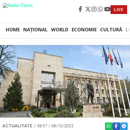
LIVE
HOME
NAȚIONAL
WORLD
ECONOMIE
CULTURĂ
L
ACTUALITATE
08:07 / 08/10/2023
WHATSAPP
FACEBO
TEL