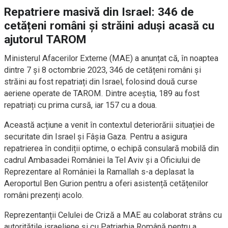
Repatriere masivă din Israel: 346 de
cetățeni români și străini aduși acasă cu
ajutorul TAROM
Ministerul Afacerilor Externe (MAE) a anunțat că, în noaptea
dintre 7 și 8 octombrie 2023, 346 de cetățeni români și
străini au fost repatriați din Israel, folosind două curse
aeriene operate de TAROM. Dintre aceștia, 189 au fost
repatriați cu prima cursă, iar 157 cu a doua.
Această acțiune a venit în contextul deteriorării situației de
securitate din Israel și Fâșia Gaza. Pentru a asigura
repatrierea în condiții optime, o echipă consulară mobilă din
cadrul Ambasadei României la Tel Aviv și a Oficiului de
Reprezentare al României la Ramallah s-a deplasat la
Aeroportul Ben Gurion pentru a oferi asistență cetățenilor
români prezenți acolo.
Reprezentanții Celulei de Criză a MAE au colaborat strâns cu
autoritățile israeliene și cu Patriarhia Română pentru a