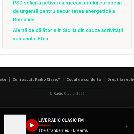
PSD solicită activarea mecanismului european
de urgență pentru securitatea energetică a
României
Alertă de călătorie în Sicilia din cauza activității
vulcanului Etna
tate
Cum ascult Radio Clasic?
Codul de conduită
Drept la repli
© Radio Clasic, 2026
LIVE RADIO CLASIC FM
↓
The Cranberries - Dreams