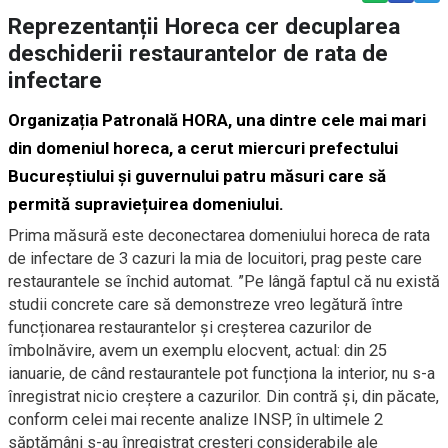
Reprezentanții Horeca cer decuplarea
deschiderii restaurantelor de rata de
infectare
Organizația Patronală HORA, una dintre cele mai mari
din domeniul horeca, a cerut miercuri prefectului
Bucureștiului și guvernului patru măsuri care să
permită supraviețuirea domeniului.
Prima măsură este deconectarea domeniului horeca de rata
de infectare de 3 cazuri la mia de locuitori, prag peste care
restaurantele se închid automat. ”Pe lângă faptul că nu există
studii concrete care să demonstreze vreo legătură între
funcționarea restaurantelor și creșterea cazurilor de
îmbolnăvire, avem un exemplu elocvent, actual: din 25
ianuarie, de când restaurantele pot funcționa la interior, nu s-a
înregistrat nicio creștere a cazurilor. Din contră și, din păcate,
conform celei mai recente analize INSP, în ultimele 2
săptămâni s-au înregistrat creșteri considerabile ale