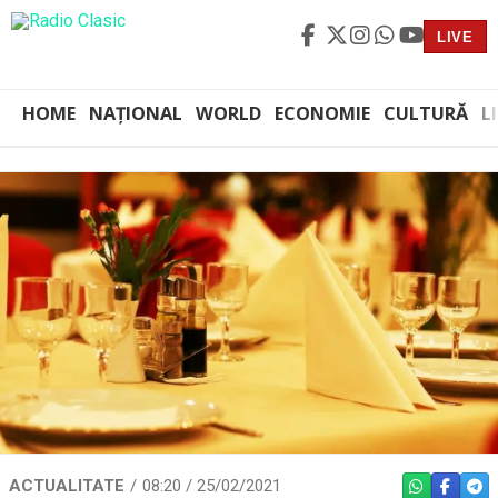
LIVE
HOME
NAȚIONAL
WORLD
ECONOMIE
CULTURĂ
L
ACTUALITATE
08:20 / 25/02/2021
WHATSAPP
FACEBO
TEL