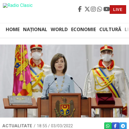
LIVE
HOME
NAȚIONAL
WORLD
ECONOMIE
CULTURĂ
L
ACTUALITATE
18:55 / 03/03/2022
WHATSAPP
FACEBO
TEL