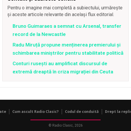
Pentru o imagine mai completă a subiectului, urmărește
și aceste articole relevante din același flux editorial.
Bruno Guimaraes a semnat cu Arsenal, transfer
record de la Newcastle
Radu Miruță propune menținerea premierului și
schimbarea miniștrilor pentru stabilitate politică
Conturi rusești au amplificat discursul de
extremă dreaptă în criza migrației din Ceuta
tate
Cum ascult Radio Clasic?
Codul de conduită
Drept la repli
© Radio Clasic, 2026