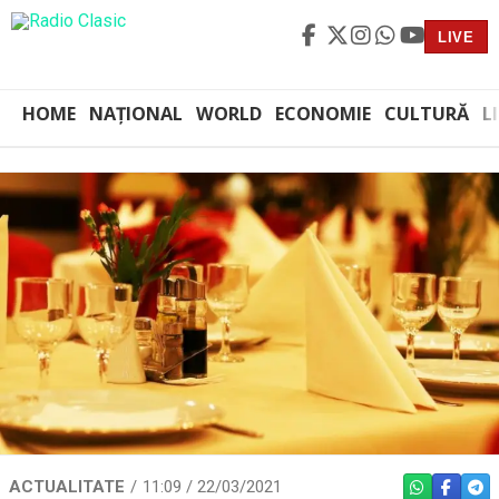
LIVE
HOME
NAȚIONAL
WORLD
ECONOMIE
CULTURĂ
L
ACTUALITATE
11:09 / 22/03/2021
WHATSAPP
FACEBO
TEL