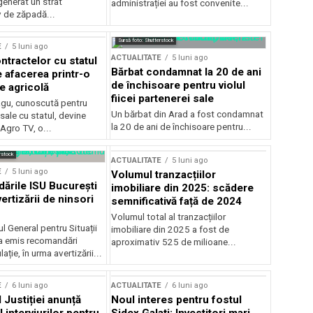
generat un strat
administrației au fost convenite...
v de zăpadă...
Sursă foto: Shutterstock
E
5 luni ago
ACTUALITATE
5 luni ago
ntractelor cu statul
Bărbat condamnat la 20 de ani
e afacerea printr-o
de închisoare pentru violul
e agricolă
fiicei partenerei sale
gu, cunoscută pentru
Un bărbat din Arad a fost condamnat
sale cu statul, devine
la 20 de ani de închisoare pentru...
 Agro TV, o...
rstock
ACTUALITATE
5 luni ago
E
5 luni ago
Volumul tranzacțiilor
rile ISU București
imobiliare din 2025: scădere
ertizării de ninsori
semnificativă față de 2024
Volumul total al tranzacțiilor
l General pentru Situații
imobiliare din 2025 a fost de
a emis recomandări
aproximativ 525 de milioane...
ție, în urma avertizării...
E
6 luni ago
ACTUALITATE
6 luni ago
 Justiției anunță
Noul interes pentru fostul