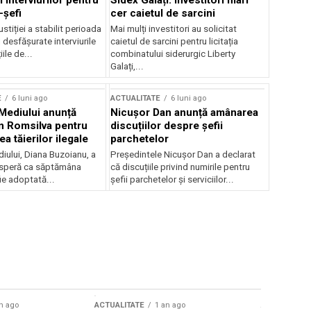
 interviurilor pentru
Sidex Galați: Investitori mari
-șefi
cer caietul de sarcini
stiției a stabilit perioada
Mai mulți investitori au solicitat
i desfășurate interviurile
caietul de sarcini pentru licitația
ile de...
combinatului siderurgic Liberty
Galați,...
E
6 luni ago
ACTUALITATE
6 luni ago
 Mediului anunță
Nicușor Dan anunță amânarea
n Romsilva pentru
discuțiilor despre șefii
 tăierilor ilegale
parchetelor
iului, Diana Buzoianu, a
Președintele Nicușor Dan a declarat
 speră ca săptămâna
că discuțiile privind numirile pentru
fie adoptată...
șefii parchetelor și serviciilor...
n ago
ACTUALITATE
1 an ago
ACTUALITATE