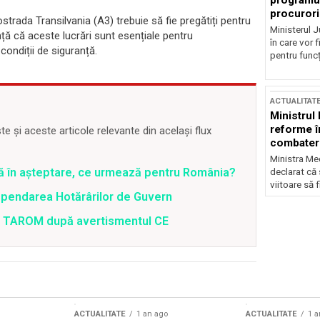
programul
procurori
strada Transilvania (A3) trebuie să fie pregătiți pentru
Ministerul Ju
anunță că aceste lucrări sunt esențiale pentru
în care vor f
 condiții de siguranță.
pentru funcți
ACTUALITAT
Ministrul
reforme î
 și aceste articole relevante din același flux
combaterea
Ministra Med
ră în așteptare, ce urmează pentru România?
declarat că
viitoare să 
spendarea Hotărârilor de Guvern
 a TAROM după avertismentul CE
ACTUALITATE
1 an ago
ACTUALITATE
1 a