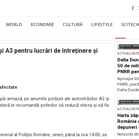
WORLD
ECONOMIE
CULTURĂ
LIFESTYLE
SCITECH
Sursă foto: Shutte
și A3 pentru lucrări de întreținere și
ACTUALITAT
Delta Dun
50 de mil
PNRR pen
esențiale
Aproape 50 
PNRR, pierdu
 afectate
Delta Dunării
după-amiază, pe anumite porțiuni ale autostrăzilor A2 și
Sursă foto: Shutte
 Rutieră le recomandă șoferilor să reducă viteza și să fie
ACTUALITAT
Harta zăp
România c
depuneri 
neral al Poliției Române, vineri, până la ora 14:00, se
Ninsorile di