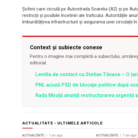
Șoferii care circulă pe Autostrada Soarelui (A2) și pe Auto
restricții și posibile încetiniri ale traficului. Autoritățile 
îmbunătățirea infrastructurii și asigurarea unei circulații în
Context și subiecte conexe
Pentru o imagine mai completă a subiectului, urmărește
editorial.
Lentila de contact cu Stelian Tănase – O ța
PNL acuză PSD de blocaje politice după su
Radu Miruță anunță restructurarea urgentă
ACTUALITATE - ULTIMELE ARTICOLE
ACTUALITATE
1 an ago
ACTUALITATE
1 an ago