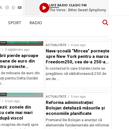
LIVE RADIO CLASIC FM
The Verve - Bitter Sweet Symphony
SPORT
RADIO
rstock
ACTUALITATE
4 luni ago
E
2 săptămâni ago
Nava-școală “Mircea” pornește
ării pierde aproape
spre New York pentru a marca
ioane de euro din
Freedom250, cea de-a 250-a
tru proiecte
aniversare a Statelor Unite
În contextul în care Statele Unite se
de milioane de euro din
pregătesc să sărbătorească 250 de
ți pentru Delta Dunării
ani de...
...
rstock
ACTUALITATE
5 luni ago
E
5 luni ago
Reforma administrației:
ezii: zonele din
Bolojan detaliază măsurile și
u cele mai mari
economiile planificate
după viscol
Premierul Ilie Bolojan a anunțat că
n noaptea de marți spre
elementele fundamentale ale reformei