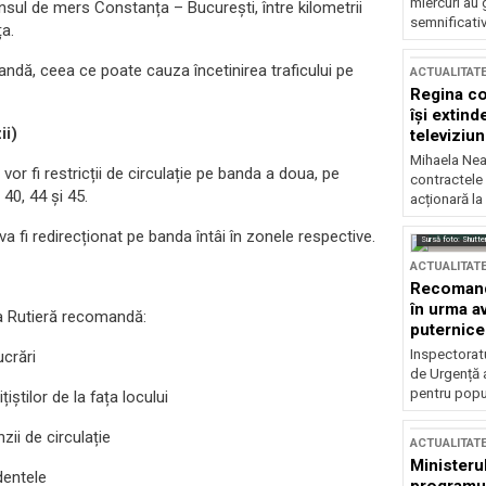
miercuri au 
nsul de mers Constanța – București, între kilometrii
semnificati
a.
bandă, ceea ce poate cauza încetinirea traficului pe
ACTUALITAT
Regina co
își extind
ii)
televiziun
Mihaela Nea
or fi restricții de circulație pe banda a doua, pe
contractele 
40, 44 și 45.
acționară la
l va fi redirecționat pe banda întâi în zonele respective.
Sursă foto: Shutte
ACTUALITAT
Recomandă
în urma av
ția Rutieră recomandă:
puternice
Inspectoratu
ucrări
de Urgență 
pentru popula
iștilor de la fața locului
ii de circulație
ACTUALITAT
Ministerul
dentele