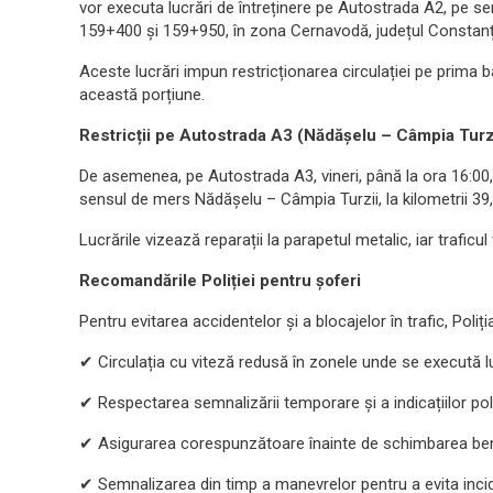
vor executa lucrări de întreținere pe Autostrada A2, pe se
159+400 și 159+950, în zona Cernavodă, județul Constanț
Aceste lucrări impun restricționarea circulației pe prima 
această porțiune.
Restricții pe Autostrada A3 (Nădășelu – Câmpia Turz
De asemenea, pe Autostrada A3, vineri, până la ora 16:00, v
sensul de mers Nădășelu – Câmpia Turzii, la kilometrii 39, 
Lucrările vizează reparații la parapetul metalic, iar traficu
Recomandările Poliției pentru șoferi
Pentru evitarea accidentelor și a blocajelor în trafic, Poli
✔ Circulația cu viteză redusă în zonele unde se execută l
✔ Respectarea semnalizării temporare și a indicațiilor poliț
✔ Asigurarea corespunzătoare înainte de schimbarea benz
✔ Semnalizarea din timp a manevrelor pentru a evita inci