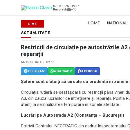
07.08.2026 | 19:18
Bucuresti
--°C
HOME
NAȚIONAL
ACTUALITATE
Restricții de circulație pe autostrăzile A2 
reparații
ACTUALITATE
09:52
TELEGRAM
WHATSAPP
FACEBOOK
Șoferii sunt sfătuiți să circule cu prudență în zonele
Circulația rutieră se desfășoară cu restricții până vineri 
A3, din cauza lucrărilor de întreținere și reparații. Poliția
atenți la semnalizarea temporară în zonele afectate.
Lucrări pe Autostrada A2 (Constanța – București)
Potrivit Centrului INFOTRAFIC din cadrul Inspectoratului Ge