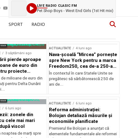
LIVE RADIO CLASIC FM
Pet Shop Boys - West End Girls (1st Hit mix)
SPORT
RADIO
rstock
ACTUALITATE
4 luni ago
E
3 săptămâni ago
Nava-școală “Mircea” pornește
ării pierde aproape
spre New York pentru a marca
ioane de euro din
Freedom250, cea de-a 250-a
tru proiecte
aniversare a Statelor Unite
În contextul în care Statele Unite se
de milioane de euro din
pregătesc să sărbătorească 250 de
ți pentru Delta Dunării
ani de...
...
rstock
ACTUALITATE
6 luni ago
E
6 luni ago
Reforma administrației:
ezii: zonele din
Bolojan detaliază măsurile și
u cele mai mari
economiile planificate
după viscol
Premierul Ilie Bolojan a anunțat că
n noaptea de marți spre
elementele fundamentale ale reformei