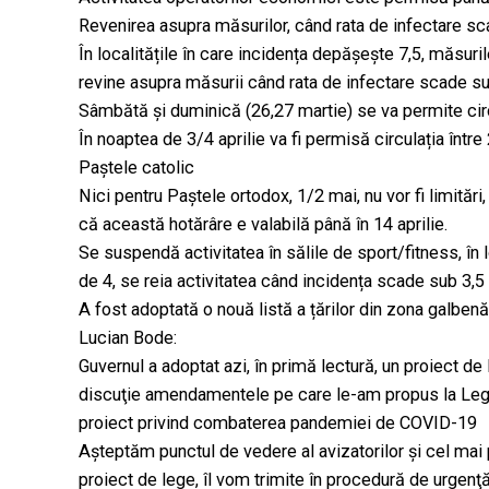
Revenirea asupra măsurilor, când rata de infectare sc
În localitățile în care incidența depășește 7,5, măsuri
revine asupra măsurii când rata de infectare scade su
Sâmbătă și duminică (26,27 martie) se va permite cir
În noaptea de 3/4 aprilie va fi permisă circulația între
Paștele catolic
Nici pentru Paștele ortodox, 1/2 mai, nu vor fi limităr
că această hotărâre e valabilă până în 14 aprilie.
Se suspendă activitatea în sălile de sport/fitness, în 
de 4, se reia activitatea când incidența scade sub 3,5
A fost adoptată o nouă listă a țărilor din zona galbenă
Lucian Bode:
Guvernul a adoptat azi, în primă lectură, un proiect de l
discuţie amendamentele pe care le-am propus la Lege
proiect privind combaterea pandemiei de COVID-19
Aşteptăm punctul de vedere al avizatorilor şi cel ma
proiect de lege, îl vom trimite în procedură de urgenţ