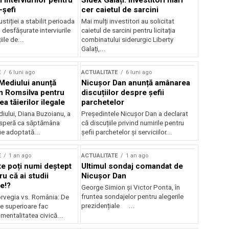
 interviurilor pentru
Sidex Galați: Investitori mari
-șefi
cer caietul de sarcini
stiției a stabilit perioada
Mai mulți investitori au solicitat
i desfășurate interviurile
caietul de sarcini pentru licitația
ile de...
combinatului siderurgic Liberty
Galați,...
E
6 luni ago
ACTUALITATE
6 luni ago
 Mediului anunță
Nicușor Dan anunță amânarea
n Romsilva pentru
discuțiilor despre șefii
 tăierilor ilegale
parchetelor
iului, Diana Buzoianu, a
Președintele Nicușor Dan a declarat
 speră ca săptămâna
că discuțiile privind numirile pentru
fie adoptată...
șefii parchetelor și serviciilor...
E
1 an ago
ACTUALITATE
1 an ago
te poți numi deștept
Ultimul sondaj comandat de
u că ai studii
Nicușor Dan
e!?
George Simion și Victor Ponta, în
fruntea sondajelor pentru alegerile
rvegia vs. România: De
prezidențiale ...
le superioare fac
 mentalitatea civică...