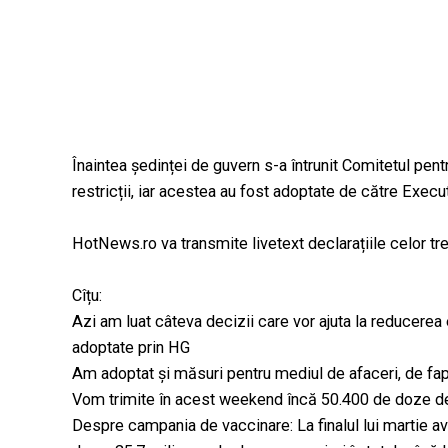
Înaintea ședinței de guvern s-a întrunit Comitetul pent
restricții, iar acestea au fost adoptate de către Execut
HotNews.ro va transmite livetext declarațiile celor trei 
Cîțu:
Azi am luat câteva decizii care vor ajuta la reducerea
adoptate prin HG
Am adoptat și măsuri pentru mediul de afaceri, de fap
Vom trimite în acest weekend încă 50.400 de doze d
Despre campania de vaccinare: La finalul lui martie av