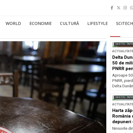
WORLD
ECONOMIE
CULTURĂ
LIFESTYLE
SCITECH
Sursă foto: Shutte
ACTUALITAT
Delta Dun
50 de mil
PNRR pen
esențiale
Aproape 50 
PNRR, pierdu
Delta Dunării
Sursă foto: Shutte
ACTUALITAT
Harta zăp
România c
depuneri 
Ninsorile di