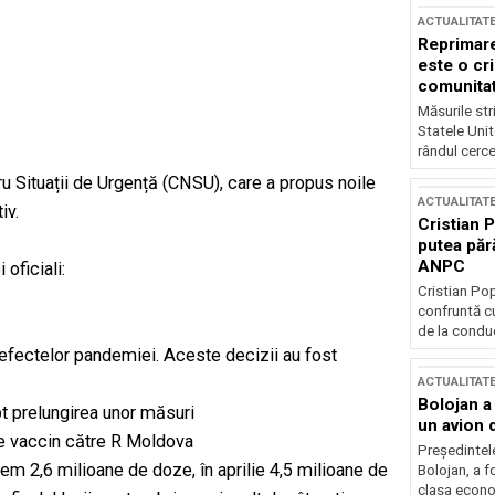
ACTUALITAT
Reprimare
este o cri
comunitate
Măsurile stri
Statele Unit
rândul cerce
ru Situații de Urgență (CNSU), care a propus noile
ACTUALITAT
iv.
Cristian 
putea păr
ANPC
oficiali:
Cristian Po
confruntă cu
de la conduc
 efectelor pandemiei. Aceste decizii au fost
ACTUALITAT
Bolojan a
t prelungirea unor măsuri
un avion d
e vaccin către R Moldova
Președintele
em 2,6 milioane de doze, în aprilie 4,5 milioane de
Bolojan, a f
clasa econom