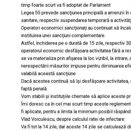
timp foarte scurt va fi adoptat de Parlament
Legea 55 prevede sancţiunea principală a amenzii în 
sanitare, respectiv suspendarea temporară a activităţ
Operatori economici sancţionaţi au continuat să înca
instituirea unei sancţiuni complementare.
Astfel, închiderea pe o durată de 15 zile, respectiv 30
operatorul economic desfăşoara activitatea fără a r
se va materializa prin afişarea la loc vizibil, la intrar
nerespectării măsurilor impuse pentru diminuarea efe
valabilă această sancţiune
Dacă acestea continuă să își desfășoare activitatea, se 
faptă penală
Vom stabili și instituțiile chemate să aplice aceste p
Îmi doresc ca în cel mai scurt timp aceste reglementăr
fi aplicate, pentru a limita la minimum posibil răspân
Vlad Voiculescu, despre calculul ratei de infectare:
Va fi tot la 14 zile, dar aceste 14 zile se calculează di