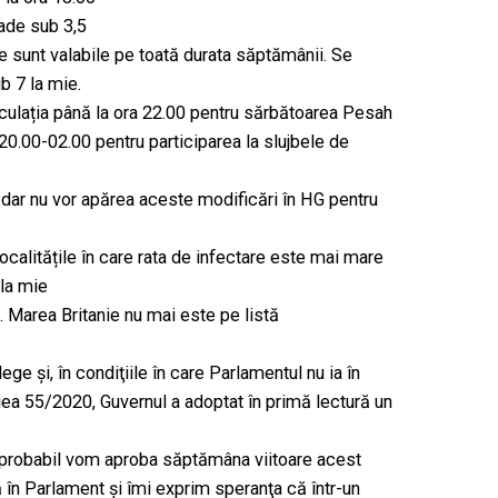
ade sub 3,5
le sunt valabile pe toată durata săptămânii. Se
b 7 la mie.
culația până la ora 22.00 pentru sărbătoarea Pesah
 20.00-02.00 pentru participarea la slujbele de
i, dar nu vor apărea aceste modificări în HG pentru
localitățile în care rata de infectare este mai mare
 la mie
. Marea Britanie nu mai este pe listă
ege şi, în condiţiile în care Parlamentul nu ia în
a 55/2020, Guvernul a adoptat în primă lectură un
i probabil vom aproba săptămâna viitoare acest
ă în Parlament şi îmi exprim speranţa că într-un