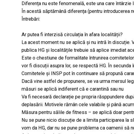
Diferența nu este fenomenală, este una care întârzie
În acestă săptămână diferența (pentru introducerea nu
Întrebări:
Ar putea fi interzisă circulația în afara localității?
La acest moment nu se aplică și nu intră în discuție. 
publica HG și localitățile trebuie să aplice imediat a
Este o chestiune de formalitate întrunirea comitetelor p
vor fi discuții asupra lor, se respectă HG. În secunda î
Comitetele și INSP pot în continuare să propună carant
Dacă vine astfel de propunere, se va urma mersul lega
măsuri se aplică indiferent că e carantină sau nu
Va fi necesară declarație pe propria răsppundere după
deplasării. Motivele rămân cele valabile și până acum
Măsura pentru sălile de fitness – se aplică doar pentr
Nu se pune nicio discuție de a limita participarea la s
vom da HG, dar nu se pune problema ca oamenii să nu