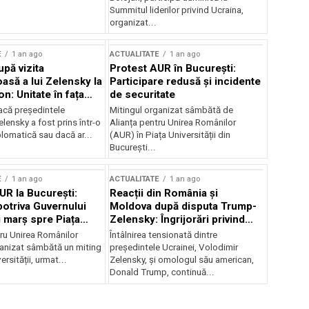
Summitul liderilor privind Ucraina,
organizat...
E
1 an ago
ACTUALITATE
1 an ago
upă vizita
Protest AUR în București:
asă a lui Zelensky la
Participare redusă și incidente
n: Unitate în fața
de securitate
inii
acă președintele
Mitingul organizat sâmbătă de
lensky a fost prins într-o
Alianța pentru Unirea Românilor
lomatică sau dacă ar...
(AUR) în Piața Universității din
București...
E
1 an ago
ACTUALITATE
1 an ago
UR la București:
Reacții din România și
potriva Guvernului
Moldova după disputa Trump-
i marș spre Piața
Zelensky: Îngrijorări privind
securitatea regională
tru Unirea Românilor
Întâlnirea tensionată dintre
anizat sâmbătă un miting
președintele Ucrainei, Volodimir
ersității, urmat...
Zelensky, și omologul său american,
Donald Trump, continuă...