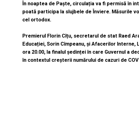
În noaptea de Paște, circulația va fi permisă în in
poată participa la slujbele de Înviere. Măsurile vor
cel ortodox.
Premierul Florin Cîțu, secretarul de stat Raed Araf
Educației, Sorin Cîmpeanu, și Afacerilor Interne, 
ora 20.00, la finalul ședinței în care Guvernul a dec
în contextul creșterii numărului de cazuri de COV