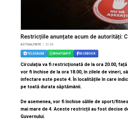
Restricțiile anunțate acum de autorități: 
ACTUALITATE
21:59
TELEGRAM
WHATSAPP
FACEBOOK
Circulația va fi restricționată de la ora 20.00, fa
vor fi închise de la ora 18.00, în zilele de vineri, 
infectare este peste 4. În localitățile în care ind
pe toată durata săptămânii.
De asemenea, vor fi închise sălile de sport/fitness
mai mare de 4. Aceste restricții au fost decise d
Guvernului.