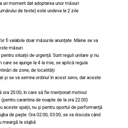
 la un moment dat adoptarea unor măsuri
mărului de teste) este undeva la 2 zile
Vor fi valabile doar măsurile anunțate. Mâine se va
ceste măsuri
entru situații de urgență. Sunt reguli unitare și nu
n care se ajunge la 4 la mie, se aplică regula
inări de zone, de localități
l și se va semna ordinul în acest sens, dar aceste
 ora 20.00, în care să fie menționat motivul
 (pentru carantina de noapte de la ora 22.00)
u aceste spații, nu și pentru sportul de performanță
lujba de paște. Ora 02.00, 03.00, se va discuta când
 meargă la slujbă