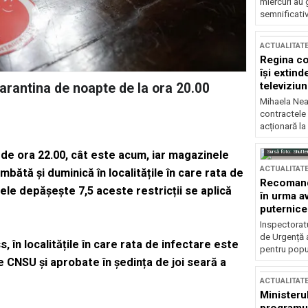
miercuri au 
semnificati
ACTUALITAT
Regina co
își extind
televiziun
Carantina de noapte de la ora 20.00
Mihaela Nea
contractele 
acționară la
Sursă foto: Shutte
ță de ora 22.00, cât este acum, iar magazinele
ACTUALITAT
sâmbătă și duminică în localitățile în care rata de
Recomandă
icele depășește 7,5 aceste restricții se aplică
în urma av
puternice
Inspectoratu
de Urgență 
, în localitățile în care rata de infectare este
pentru popula
e CNSU și aprobate în ședința de joi seară a
ACTUALITAT
Ministerul