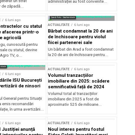
generat un strat
administrației au fost convenite...
v de zăpadă...
Sursă foto: Shutterstock
E
6 luni ago
ACTUALITATE
6 luni ago
ntractelor cu statul
Bărbat condamnat la 20 de ani
e afacerea printr-o
de închisoare pentru violul
e agricolă
fiicei partenerei sale
gu, cunoscută pentru
Un bărbat din Arad a fost condamnat
sale cu statul, devine
la 20 de ani de închisoare pentru...
 Agro TV, o...
rstock
ACTUALITATE
6 luni ago
E
6 luni ago
Volumul tranzacțiilor
rile ISU București
imobiliare din 2025: scădere
ertizării de ninsori
semnificativă față de 2024
Volumul total al tranzacțiilor
l General pentru Situații
imobiliare din 2025 a fost de
a emis recomandări
aproximativ 525 de milioane...
ție, în urma avertizării...
E
6 luni ago
ACTUALITATE
6 luni ago
 Justiției anunță
Noul interes pentru fostul