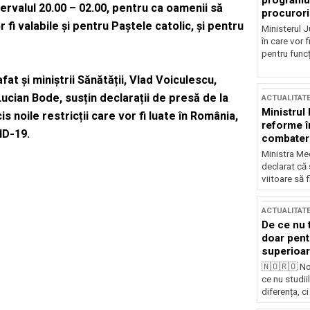
programul
tervalul 20.00 – 02.00, pentru ca oamenii să
procurori
 fi valabile și pentru Paștele catolic, și pentru
Ministerul Ju
în care vor f
pentru funcți
at și miniștrii Sănătății, Vlad Voiculescu,
Lucian Bode, susțin declarații de presă de la
ACTUALITAT
Ministrul
is noile restricții care vor fi luate în România,
reforme î
ID-19.
combaterea
Ministra Med
declarat că
viitoare să 
ACTUALITAT
De ce nu 
doar pentr
superioar
🇳🇴🇷🇴 No
ce nu studii
diferența, ci