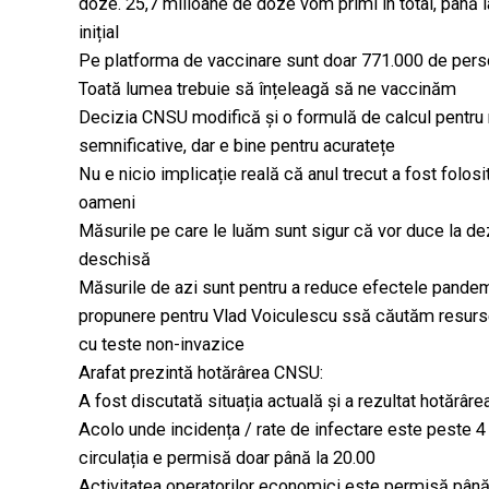
doze. 25,7 milioane de doze vom primi în total, până l
inițial
Pe platforma de vaccinare sunt doar 771.000 de persoa
Toată lumea trebuie să înțeleagă să ne vaccinăm
Decizia CNSU modifică și o formulă de calcul pentru 
semnificative, dar e bine pentru acuratețe
Nu e nicio implicație reală că anul trecut a fost folosi
oameni
Măsurile pe care le luăm sunt sigur că vor duce la d
deschisă
Măsurile de azi sunt pentru a reduce efectele pande
propunere pentru Vlad Voiculescu ssă căutăm resurse 
cu teste non-invazice
Arafat prezintă hotărârea CNSU:
A fost discutată situația actuală și a rezultat hotărâr
Acolo unde incidența / rate de infectare este peste 4 
circulația e permisă doar până la 20.00
Activitatea operatorilor economici este permisă până