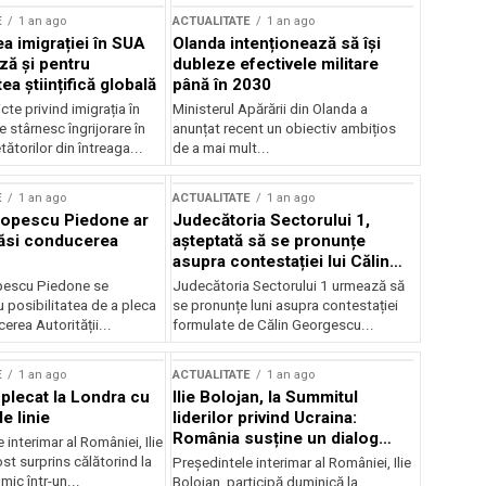
E
1 an ago
ACTUALITATE
1 an ago
a imigrației în SUA
Olanda intenționează să își
ză și pentru
dubleze efectivele militare
a științifică globală
până în 2030
cte privind imigrația în
Ministerul Apărării din Olanda a
e stârnesc îngrijorare în
anunțat recent un obiectiv ambițios
tătorilor din întreaga...
de a mai mult...
E
1 an ago
ACTUALITATE
1 an ago
Popescu Piedone ar
Judecătoria Sectorului 1,
ăsi conducerea
așteptată să se pronunțe
asupra contestației lui Călin
Georgescu privind controlul
pescu Piedone se
Judecătoria Sectorului 1 urmează să
judiciar
 posibilitatea de a pleca
se pronunțe luni asupra contestației
erea Autorității...
formulate de Călin Georgescu...
E
1 an ago
ACTUALITATE
1 an ago
 plecat la Londra cu
Ilie Bolojan, la Summitul
e linie
liderilor privind Ucraina:
România susține un dialog
 interimar al României, Ilie
transatlantic pentru securitate
ost surprins călătorind la
Președintele interimar al României, Ilie
și stabilitate
ic într-un...
Bolojan, participă duminică la