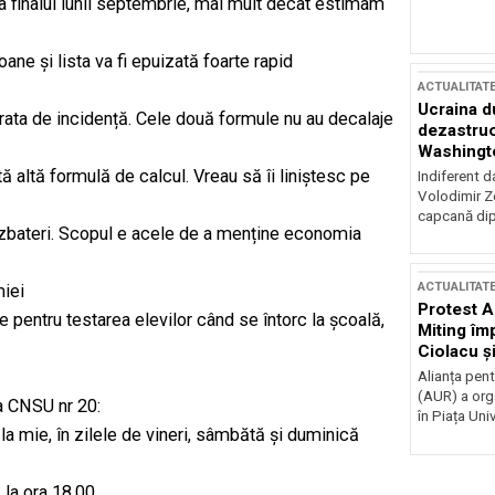
a finalul lunii septembrie, mai mult decât estimam
ne și lista va fi epuizată foarte rapid
ACTUALITAT
Ucraina d
rata de incidență. Cele două formule nu au decalaje
dezastruo
Washingto
incertitud
tă altă formulă de calcul. Vreau să îi liniștesc pe
Indiferent d
Volodimir Ze
capcană dip
ezbateri. Scopul e acele de a menține economia
ACTUALITAT
miei
Protest A
pentru testarea elevilor când se întorc la școală,
Miting îm
Ciolacu ș
Victoriei
Alianța pen
(AUR) a org
ea CNSU nr 20:
în Piața Univ
la mie, în zilele de vineri, sâmbătă și duminică
 la ora 18.00