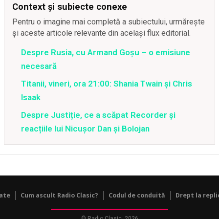
Context și subiecte conexe
Pentru o imagine mai completă a subiectului, urmărește
și aceste articole relevante din același flux editorial.
Despre Rusia, cu Armand Goșu – o emisiune
necesară
Titanii, vineri, ora 21:00: Shania Twain și Chris
Isaak
Despre Justiție, ce a scăpat Recorder și
reacțiile lui Nicușor Dan și Bolojan
tate
Cum ascult Radio Clasic?
Codul de conduită
Drept la repli
© Radio Clasic, 2026