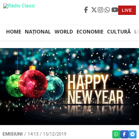
LIVE
HOME
NAȚIONAL
WORLD
ECONOMIE
CULTURĂ
L
EMISIUNI
14:13 / 15/12/2019
WHATSAPP
FACEBO
TEL