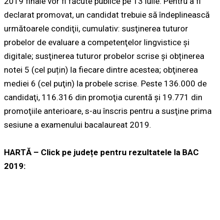
2019 finale vor fi făcute publice pe 13 iulie. Pentru a fi
declarat promovat, un candidat trebuie să îndeplinească
următoarele condiţii, cumulativ: susţinerea tuturor
probelor de evaluare a competenţelor lingvistice şi
digitale; susţinerea tuturor probelor scrise şi obținerea
notei 5 (cel puțin) la fiecare dintre acestea; obţinerea
mediei 6 (cel puţin) la probele scrise. Peste 136.000 de
candidaţi, 116.316 din promoţia curentă şi 19.771 din
promoţiile anterioare, s-au înscris pentru a susţine prima
sesiune a examenului bacalaureat 2019.
HARTĂ – Click pe județe pentru rezultatele la BAC
2019: