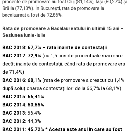
procente de promovare au fost Cluj (81,14%), Iași (80,27%) şi
Brăila (77,13%). În București, rata de promovare la
bacalaureat a fost de 72,86%.
Rata de promovare a Bacalaureatului în ultimii 15 ani –
Sesiunea iunie-iulie
BAC 2018: 67,7% – rata înainte de contestații
BAC 2017: 72,9%
(cu 1,5 puncte procentuale mai mare
decât înainte de contestații, când rata de promovare era
de 71,4%)
BAC 2016: 68,1%
(rata de promovare a crescut cu 1,4%
după soluționarea contestațiilor: de la 66,7% la 68,1%)
BAC 2015: 66,41%
BAC 2014:
60,65%
BAC 2013:
56,4%
BAC 2012:
44,3%
BAC 2011:
45,72%
*
Acesta este anul in care au fost