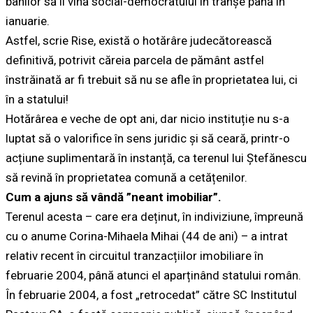
banilor să îi vină social-democratului în tranșe până în
ianuarie.
Astfel, scrie Rise, există o hotărâre judecătorească
definitivă, potrivit căreia parcela de pământ astfel
înstrăinată ar fi trebuit să nu se afle în proprietatea lui, ci
în a statului!
Hotărârea e veche de opt ani, dar nicio instituție nu s-a
luptat să o valorifice în sens juridic și să ceară, printr-o
acțiune suplimentară în instanță, ca terenul lui Ștefănescu
să revină în proprietatea comună a cetățenilor.
Cum a ajuns să vândă ”neant imobiliar”.
Terenul acesta – care era deținut, în indiviziune, împreună
cu o anume Corina-Mihaela Mihai (44 de ani) – a intrat
relativ recent în circuitul tranzacțiilor imobiliare în
februarie 2004, până atunci el aparținând statului român.
În februarie 2004, a fost „retrocedat” către SC Institutul