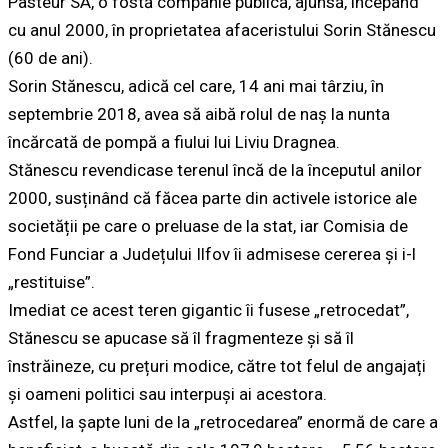
Pasteur SA, o fostă companie publică, ajunsă, începând
cu anul 2000, în proprietatea afaceristului Sorin Stănescu
(60 de ani).
Sorin Stănescu, adică cel care, 14 ani mai târziu, în
septembrie 2018, avea să aibă rolul de naș la nunta
încărcată de pompă a fiului lui Liviu Dragnea.
Stănescu revendicase terenul încă de la începutul anilor
2000, susținând că făcea parte din activele istorice ale
societății pe care o preluase de la stat, iar Comisia de
Fond Funciar a Județului Ilfov îi admisese cererea și i-l
„restituise”.
Imediat ce acest teren gigantic îi fusese „retrocedat”,
Stănescu se apucase să îl fragmenteze și să îl
înstrăineze, cu prețuri modice, către tot felul de angajați
și oameni politici sau interpuși ai acestora.
Astfel, la șapte luni de la „retrocedarea” enormă de care a