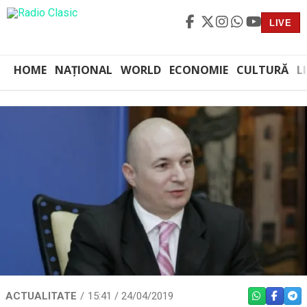
LIVE
HOME
NAȚIONAL
WORLD
ECONOMIE
CULTURĂ
L
ACTUALITATE
15:41 / 24/04/2019
WHATSAPP
FACEBO
TEL