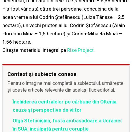
beneficiat, o bucată din cele 107,9 hectare – 5,56 hectare
– a fost vândută către trei persoane: concubina de la
acea vreme a lui Codrin Ștefănescu (Luiza Tănase – 2,5
hectare), un vechi prieten al lui Codrin Ștefănescu (Alain
Florentin Mina – 1,5 hectare) și Corina-Mihaela Mihai –
1,56 hectare.
Citește materialul integral pe
Rise Project.
Context și subiecte conexe
Pentru o imagine mai completă a subiectului, urmărește
și aceste articole relevante din același flux editorial.
Închiderea centralelor pe cărbune din Oltenia:
cauze și perspective de viitor
Olga Stefanîşina, fosta ambasadoare a Ucrainei
în SUA, inculpată pentru corupţie