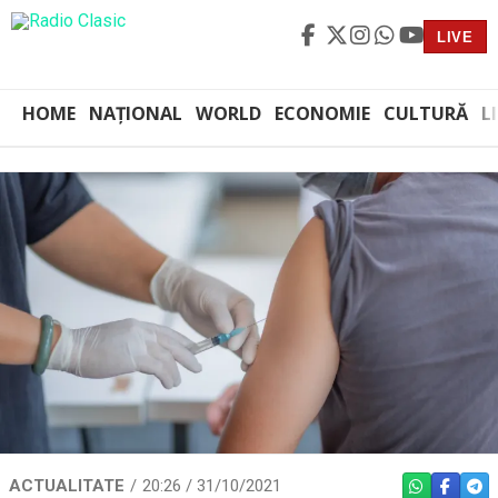
LIVE
HOME
NAȚIONAL
WORLD
ECONOMIE
CULTURĂ
L
ACTUALITATE
20:26 / 31/10/2021
WHATSAPP
FACEBO
TEL