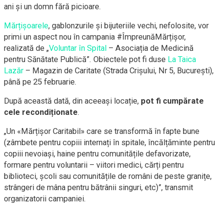
ani și un domn fără picioare.
Mărțișoarele
, gablonzurile și bijuteriile vechi, nefolosite, vor
primi un aspect nou în campania #ÎmpreunăMărțișor,
realizată de „
Voluntar în Spital
– Asociația de Medicină
pentru Sănătate Publică”. Obiectele pot fi duse
La Taica
Lazăr
– Magazin de Caritate (Strada Crișului, Nr 5, București),
până pe 25 februarie.
După această dată, din aceeași locație,
pot fi cumpărate
cele recondiționate
.
„Un «Mărțișor Caritabil» care se transformă în fapte bune
(zâmbete pentru copiii internați în spitale, încălțăminte pentru
copiii nevoiași, haine pentru comunitățile defavorizate,
formare pentru voluntarii – viitori medici, cărți pentru
biblioteci, școli sau comunitățile de români de peste granițe,
strângeri de mâna pentru bătrânii singuri, etc)”, transmit
organizatorii campaniei.