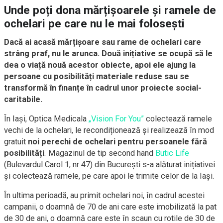
Unde poți dona mărțișoarele și ramele de
ochelari pe care nu le mai folosești
Dacă ai acasă mărțișoare sau rame de ochelari care
strâng praf, nu le arunca. Două inițiative se ocupă să le
dea o viață nouă acestor obiecte, apoi ele ajung la
persoane cu posibilități materiale reduse sau se
transformă în finanțe în cadrul unor proiecte social-
caritabile.
În Iași, Optica Medicala
„Vision For You”
colectează ramele
vechi de la ochelari, le recondiționează și realizează în mod
gratuit
noi perechi de ochelari pentru persoanele fără
posibilități
. Magazinul de tip second hand
Butic Life
(Bulevardul Carol 1, nr 47) din București s-a alăturat inițiativei
și colectează ramele, pe care apoi le trimite celor de la Iași.
În ultima perioadă, au primit ochelari noi, în cadrul acestei
campanii, o doamnă de 70 de ani care este imobilizată la pat
de 30 de ani, o doamnă care este în scaun cu rotile de 30 de