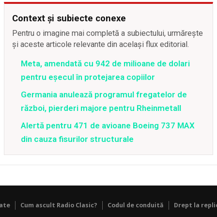
Context și subiecte conexe
Pentru o imagine mai completă a subiectului, urmărește
și aceste articole relevante din același flux editorial.
Meta, amendată cu 942 de milioane de dolari
pentru eșecul în protejarea copiilor
Germania anulează programul fregatelor de
război, pierderi majore pentru Rheinmetall
Alertă pentru 471 de avioane Boeing 737 MAX
din cauza fisurilor structurale
tate
Cum ascult Radio Clasic?
Codul de conduită
Drept la repli