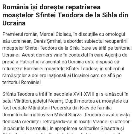
România își dorește repatrierea
moaștelor Sfintei Teodora de la Sihla din
Ucraina
Premierul român, Marcel Ciolacu, în discuțiile cu omologul
său ucrainean, Denis Șmihal, a abordat subiectul recuperării
moaștelor Sfintei Teodora de la Sihla, care se află pe teritoriul
Ucrainei. Acest demers vine în contextul în care Agenția de
presă a Patriarhiei a anunțat că Ucraina este dispusă să
returneze României moaștele Sfintei Teodora, în schimbul
rămășițelor a doi eroi naționali ai Ucrainei care se află pe
teritoriul României.
Sfânta Teodora a trăit în secolele XVII-XVIII și s-a născut în
satul Vânători, județul Neamț. După moartea ei, moaștele au
fost cedate Mănăstirii Pecerska din Kiev de familia
domnitorului moldovean Mihail Sturza. Teodora a avut o viață
dedicată credinței, retrăgându-se în munții Vrancei și ulterior
în pădurile Neamțului, în apropierea schiturilor Sihăstria și