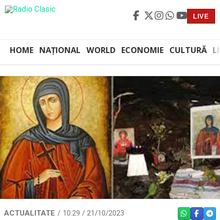
LIVE
HOME
NAȚIONAL
WORLD
ECONOMIE
CULTURĂ
L
ACTUALITATE
10:29 / 21/10/2023
WHATSAPP
FACEBO
TEL