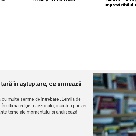
imprevizibilulu
 țară în așteptare, ce urmează
ară cu multe semne de întrebare „Lentila de
c În ultima ediție a sezonului, înaintea pauzei
tante teme ale momentului și analizează