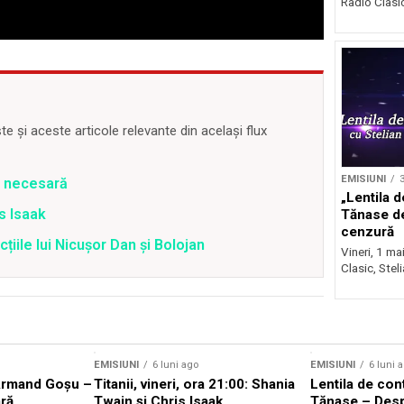
Radio Clasic 
 și aceste articole relevante din același flux
EMISIUNI
3
e necesară
„Lentila d
is Isaak
Tănase d
cenzură
țiile lui Nicușor Dan și Bolojan
Vineri, 1 ma
Clasic, Stel
EMISIUNI
6 luni ago
EMISIUNI
6 luni 
Armand Goșu –
Titanii, vineri, ora 21:00: Shania
Lentila de con
ră
Twain și Chris Isaak
Tănase – Des