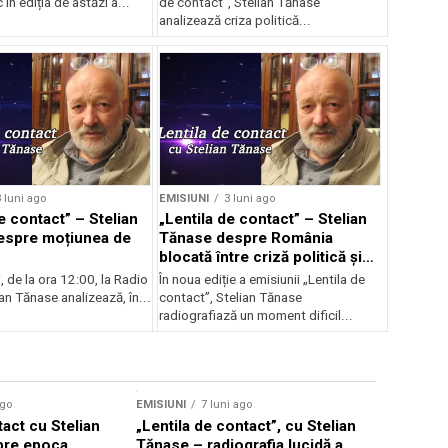
În ediția de astăzi a...
de contact”, Stelian Tănase
analizează criza politică...
 luni ago
EMISIUNI
3 luni ago
e contact” – Stelian
„Lentila de contact” – Stelian
espre moțiunea de
Tănase despre România
blocată între criză politică și
scumpiri
i, de la ora 12:00, la Radio
În noua ediție a emisiunii „Lentila de
ian Tănase analizează, în...
contact”, Stelian Tănase
radiografiază un moment dificil...
ago
EMISIUNI
7 luni ago
tact cu Stelian
„Lentila de contact”, cu Stelian
pre epoca
Tănase – radiografia lucidă a