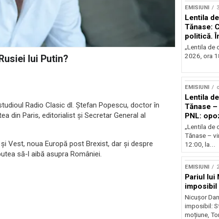
EMISIUNI
Lentila de
Tănase: C
politică. 
instituțio
„Lentila de c
2026, ora 18
usiei lui Putin?
EMISIUNI
o
Lentila de
 studioul Radio Clasic dl. Ștefan Popescu, doctor în
Tănase – 
ea din Paris, editorialist și Secretar General al
PNL: opoz
puterii?
„Lentila de 
Tănase – vin
 și Vest, noua Europă post Brexist, dar și despre
12:00, la...
 putea să-l aibă asupra României.
EMISIUNI
2
Pariul lui
imposibil
Nicușor Dan 
imposibil: 
moțiune, To