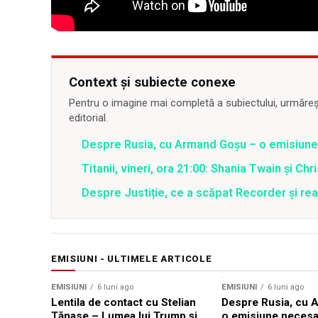
Context și subiecte conexe
Pentru o imagine mai completă a subiectului, urmărește
editorial.
Despre Rusia, cu Armand Goșu – o emisiun
Titanii, vineri, ora 21:00: Shania Twain și Chr
Despre Justiție, ce a scăpat Recorder și reac
EMISIUNI - ULTIMELE ARTICOLE
EMISIUNI
6 luni ago
EMISIUNI
6 luni ago
Lentila de contact cu Stelian
Despre Rusia, cu 
Tănase – Lumea lui Trump și
o emisiune necesa