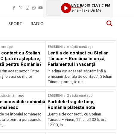
LIVE RADIO CLASIC FM
a-ha - Take On Me
SPORT
RADIO
 ore ago
EMISIUNI
o săptămână ago
 contact cu Stelian
Lentila de contact cu Stelian
O țară în așteptare,
Tănase – România în criză,
ză pentru România?
Parlamentul în vacanță
e din acest sezon: între
În ediția din această săptămână a
c și o vară cu multe
emisiunii „Lentila de contact”, Stelian
Tănase pornește de...
2 săptămâni ago
EMISIUNI
2 săptămâni ago
je accesibile schimbă
Partidele trag de timp,
 românesc
România plătește nota
de pe litoralul românesc
„Lentila de contact”, cu Stelian
ptate pentru persoanele
Tănase – vineri, 17 iulie 2026, ora
i,...
12:00, la...