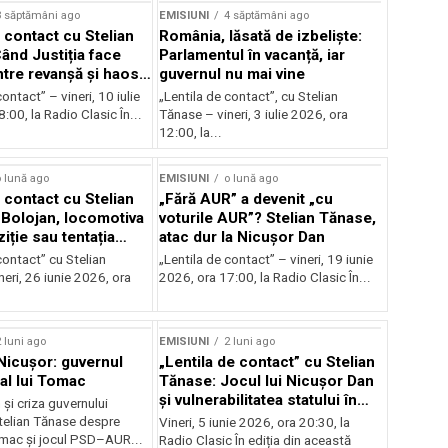
3 săptămâni ago
EMISIUNI
4 săptămâni ago
 contact cu Stelian
România, lăsată de izbeliște:
ând Justiția face
Parlamentul în vacanță, iar
Între revanșă și haos
guvernul nu mai vine
nal
ontact” – vineri, 10 iulie
„Lentila de contact”, cu Stelian
:00, la Radio Clasic În...
Tănase – vineri, 3 iulie 2026, ora
12:00, la...
 lună ago
EMISIUNI
o lună ago
 contact cu Stelian
„Fără AUR” a devenit „cu
Bolojan, locomotiva
voturile AUR”? Stelian Tănase,
iție sau tentația
atac dur la Nicușor Dan
contact” cu Stelian
„Lentila de contact” – vineri, 19 iunie
eri, 26 iunie 2026, ora
2026, ora 17:00, la Radio Clasic În...
 luni ago
EMISIUNI
2 luni ago
 Nicușor: guvernul
„Lentila de contact” cu Stelian
 al lui Tomac
Tănase: Jocul lui Nicușor Dan
și vulnerabilitatea statului în
și criza guvernului
fața crizelor
Stelian Tănase despre
Vineri, 5 iunie 2026, ora 20:30, la
mac și jocul PSD–AUR...
Radio Clasic În ediția din această