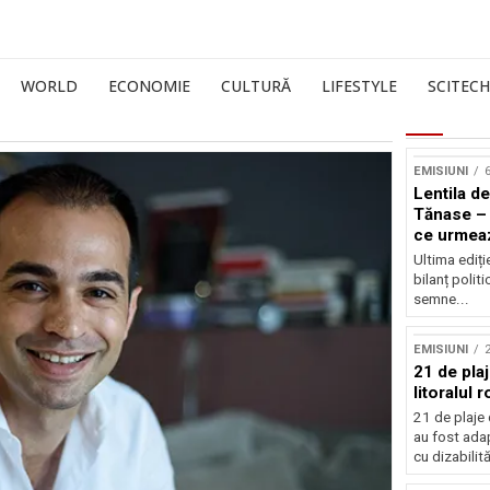
WORLD
ECONOMIE
CULTURĂ
LIFESTYLE
SCITECH
EMISIUNI
6
Lentila de
Tănase – 
ce urmea
Ultima ediți
bilanț politi
semne...
EMISIUNI
21 de pla
litoralul
21 de plaje 
au fost ada
cu dizabilităț