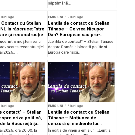
săptămână...
 luni ago
EMISIUNI
2 luni ago
e Contact cu Stelian
Lentila de contact cu Stelian
NL la răscruce: între
Tănase – Ce vrea Nicușor
uire și reconstrucție
Dan? European sau pro-
occidental?
uce: între moștenirea lui
„Lentila de contact” – Stelian Tănase
provocarea reconstrucției
despre România blocată politic și
ai 2026,...
Europa care riscă...
 luni ago
EMISIUNI
3 luni ago
e contact” – Stelian
Lentila de contact cu Stelian
spre criza politică,
Tănase – Moțiunea de
de la București și
cenzură și medierile lui
ea lui Bolojan
Nicușor
ai 2026, ora 20:00, la
În ediția de vineri a emisiunii „Lentila