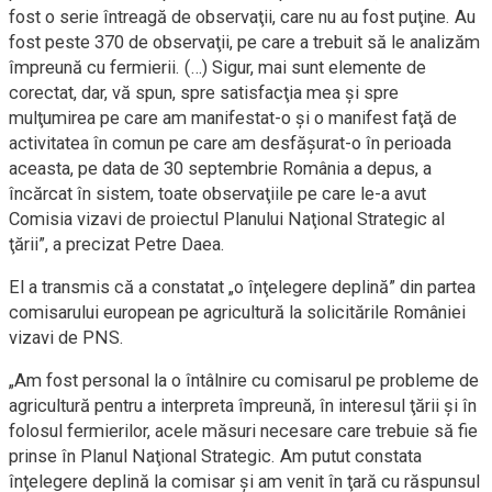
fost o serie întreagă de observaţii, care nu au fost puţine. Au
fost peste 370 de observaţii, pe care a trebuit să le analizăm
împreună cu fermierii. (…) Sigur, mai sunt elemente de
corectat, dar, vă spun, spre satisfacţia mea şi spre
mulţumirea pe care am manifestat-o şi o manifest faţă de
activitatea în comun pe care am desfăşurat-o în perioada
aceasta, pe data de 30 septembrie România a depus, a
încărcat în sistem, toate observaţiile pe care le-a avut
Comisia vizavi de proiectul Planului Naţional Strategic al
ţării”, a precizat Petre Daea.
El a transmis că a constatat „o înţelegere deplină” din partea
comisarului european pe agricultură la solicitările României
vizavi de PNS.
„Am fost personal la o întâlnire cu comisarul pe probleme de
agricultură pentru a interpreta împreună, în interesul ţării şi în
folosul fermierilor, acele măsuri necesare care trebuie să fie
prinse în Planul Naţional Strategic. Am putut constata
înţelegere deplină la comisar şi am venit în ţară cu răspunsul