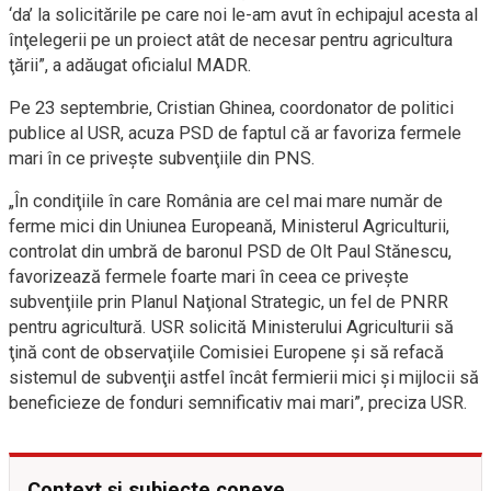
‘da’ la solicitările pe care noi le-am avut în echipajul acesta al
înţelegerii pe un proiect atât de necesar pentru agricultura
ţării”, a adăugat oficialul MADR.
Pe 23 septembrie, Cristian Ghinea, coordonator de politici
publice al USR, acuza PSD de faptul că ar favoriza fermele
mari în ce priveşte subvenţiile din PNS.
„În condiţiile în care România are cel mai mare număr de
ferme mici din Uniunea Europeană, Ministerul Agriculturii,
controlat din umbră de baronul PSD de Olt Paul Stănescu,
favorizează fermele foarte mari în ceea ce priveşte
subvenţiile prin Planul Naţional Strategic, un fel de PNRR
pentru agricultură. USR solicită Ministerului Agriculturii să
ţină cont de observaţiile Comisiei Europene şi să refacă
sistemul de subvenţii astfel încât fermierii mici şi mijlocii să
beneficieze de fonduri semnificativ mai mari”, preciza USR.
Context și subiecte conexe