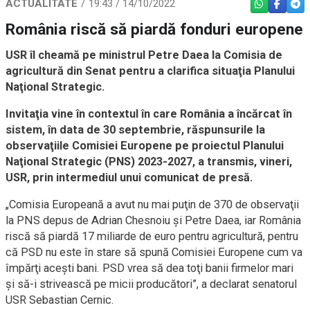
ACTUALITATE
19:43 / 14/10/2022
WHATSAPP
FACEBO
TEL
România riscă să piardă fonduri europene
USR îl cheamă pe ministrul Petre Daea la Comisia de
agricultură din Senat pentru a clarifica situaţia Planului
Naţional Strategic.
Invitaţia vine în contextul în care România a încărcat în
sistem, în data de 30 septembrie, răspunsurile la
observaţiile Comisiei Europene pe proiectul Planului
Naţional Strategic (PNS) 2023-2027, a transmis, vineri,
USR, prin intermediul unui comunicat de presă.
„Comisia Europeană a avut nu mai puţin de 370 de observaţii
la PNS depus de Adrian Chesnoiu şi Petre Daea, iar România
riscă să piardă 17 miliarde de euro pentru agricultură, pentru
că PSD nu este în stare să spună Comisiei Europene cum va
împărţi aceşti bani. PSD vrea să dea toţi banii firmelor mari
şi să-i strivească pe micii producători”, a declarat senatorul
USR Sebastian Cernic.