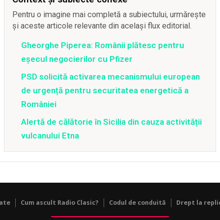
Pentru o imagine mai completă a subiectului, urmărește
și aceste articole relevante din același flux editorial.
Gheorghe Piperea: Românii plătesc pentru
eșecul negocierilor cu Pfizer
PSD solicită activarea mecanismului european
de urgență pentru securitatea energetică a
României
Alertă de călătorie în Sicilia din cauza activității
vulcanului Etna
tate
Cum ascult Radio Clasic?
Codul de conduită
Drept la repli