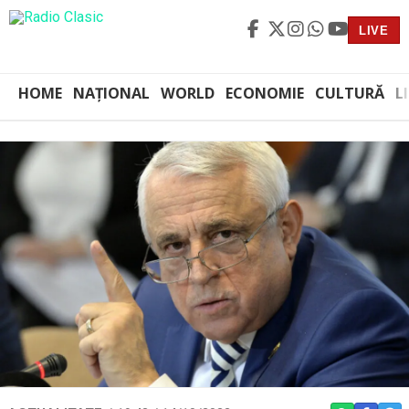
LIVE
HOME
NAȚIONAL
WORLD
ECONOMIE
CULTURĂ
L