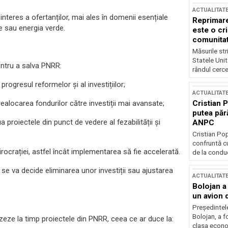
ACTUALITAT
interes a ofertanților, mai ales în domenii esențiale
Reprimare
le sau energia verde.
este o cri
comunitate
Măsurile stri
Statele Unit
entru a salva PNRR:
rândul cerce
progresul reformelor și al investițiilor;
ACTUALITAT
 realocarea fondurilor către investiții mai avansate;
Cristian 
putea păr
a proiectele din punct de vedere al fezabilității și
ANPC
Cristian Po
confruntă cu
irocrației, astfel încât implementarea să fie accelerată.
de la conduc
de se va decide eliminarea unor investiții sau ajustarea
ACTUALITAT
Bolojan a
un avion d
Președintele
Bolojan, a f
zeze la timp proiectele din PNRR, ceea ce ar duce la:
clasa econom