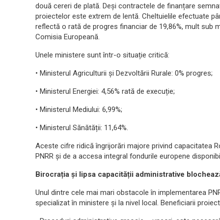
două cereri de plată. Deși contractele de finanțare semn
proiectelor este extrem de lentă. Cheltuielile efectuate p
reflectă o rată de progres financiar de 19,86%, mult su
Comisia Europeană.
Unele ministere sunt într-o situație critică:
• Ministerul Agriculturii și Dezvoltării Rurale: 0% progres;
• Ministerul Energiei: 4,56% rată de execuție;
• Ministerul Mediului: 6,99%;
• Ministerul Sănătății: 11,64%.
Aceste cifre ridică îngrijorări majore privind capacitate
PNRR și de a accesa integral fondurile europene disponibi
Birocrația și lipsa capacității administrative blochea
Unul dintre cele mai mari obstacole în implementarea PNRR
specializat în ministere și la nivel local. Beneficiarii pro