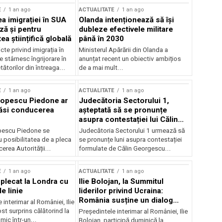
E
1 an ago
ACTUALITATE
1 an ago
a imigrației în SUA
Olanda intenționează să își
ză și pentru
dubleze efectivele militare
a științifică globală
până în 2030
cte privind imigrația în
Ministerul Apărării din Olanda a
e stârnesc îngrijorare în
anunțat recent un obiectiv ambițios
tătorilor din întreaga...
de a mai mult...
E
1 an ago
ACTUALITATE
1 an ago
Popescu Piedone ar
Judecătoria Sectorului 1,
ăsi conducerea
așteptată să se pronunțe
asupra contestației lui Călin
Georgescu privind controlul
pescu Piedone se
Judecătoria Sectorului 1 urmează să
judiciar
 posibilitatea de a pleca
se pronunțe luni asupra contestației
erea Autorității...
formulate de Călin Georgescu...
E
1 an ago
ACTUALITATE
1 an ago
 plecat la Londra cu
Ilie Bolojan, la Summitul
e linie
liderilor privind Ucraina:
România susține un dialog
 interimar al României, Ilie
transatlantic pentru securitate
ost surprins călătorind la
Președintele interimar al României, Ilie
și stabilitate
ic într-un...
Bolojan, participă duminică la