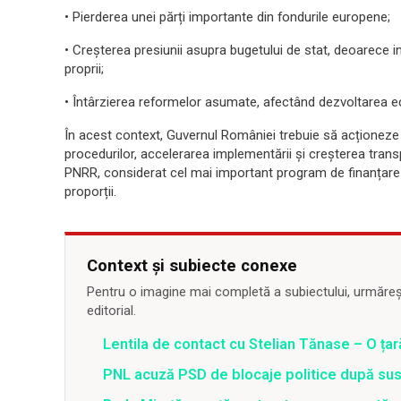
• Pierderea unei părți importante din fondurile europene;
• Creșterea presiunii asupra bugetului de stat, deoarece in
proprii;
• Întârzierea reformelor asumate, afectând dezvoltarea e
În acest context, Guvernul României trebuie să acționeze
procedurilor, accelerarea implementării și creșterea transp
PNRR, considerat cel mai important program de finanțare 
proporții.
Context și subiecte conexe
Pentru o imagine mai completă a subiectului, urmărește
editorial.
Lentila de contact cu Stelian Tănase – O ța
PNL acuză PSD de blocaje politice după su