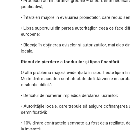
• Proceduri administrative greoaie – uneori, este necesar
justificativă;
• Întârzieri majore în evaluarea proiectelor, care reduc s
• Lipsa suportului din partea autorităților, ceea ce face di
europene;
• Blocaje în obținerea avizelor și autorizațiilor, mai ales di
locale.
Riscul de pierdere a fondurilor și lipsa finanțării
O altă problemă majoră evidențiată în raport este lipsa fi
Multe dintre acestea sunt afectate de întârzierile în aprob
o situație dificilă:
• Deficitul de numerar împiedică derularea lucrărilor;
• Autoritățile locale, care trebuie să asigure cofinanțarea
semnificativă;
• 10% dintre contractele semnate au fost deja reziliate, de
la investiții.