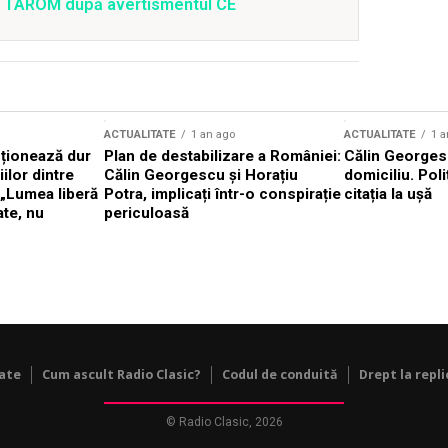
 a TAROM după avertismentul CE
ACTUALITATE
1 an ago
ACTUALITATE
1 a
cționează dur
Plan de destabilizare a României:
Călin Georgesc
ilor dintre
Călin Georgescu și Horațiu
domiciliu. Poli
 „Lumea liberă
Potra, implicați într-o conspirație
citația la ușă
ate, nu
periculoasă
tate
Cum ascult Radio Clasic?
Codul de conduită
Drept la repli
© Radio Clasic, 2026