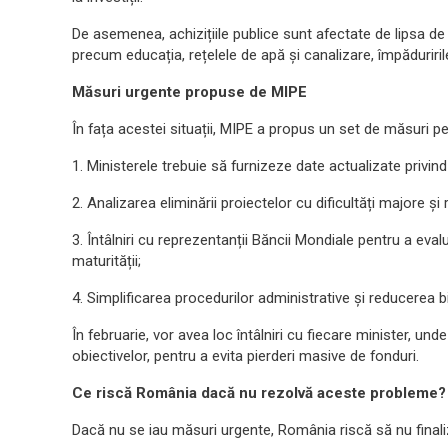
De asemenea, achizițiile publice sunt afectate de lipsa de 
precum educația, rețelele de apă și canalizare, împăduriri
Măsuri urgente propuse de MIPE
În fața acestei situații, MIPE a propus un set de măsuri p
1. Ministerele trebuie să furnizeze date actualizate privind 
2. Analizarea eliminării proiectelor cu dificultăți majore și
3. Întâlniri cu reprezentanții Băncii Mondiale pentru a evalu
maturității;
4. Simplificarea procedurilor administrative și reducerea b
În februarie, vor avea loc întâlniri cu fiecare minister, un
obiectivelor, pentru a evita pierderi masive de fonduri.
Ce riscă România dacă nu rezolvă aceste probleme?
Dacă nu se iau măsuri urgente, România riscă să nu finali