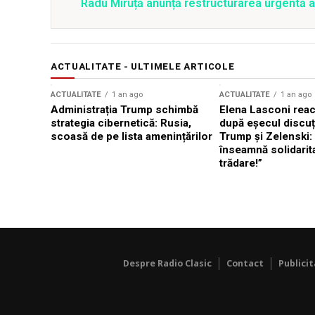
Radu Miruță anunță restructurarea urgentă
ACTUALITATE - ULTIMELE ARTICOLE
ACTUALITATE
1 an ago
ACTUALITATE
1 an ago
Administrația Trump schimbă
Elena Lasconi rea
strategia cibernetică: Rusia,
după eșecul discuți
scoasă de pe lista amenințărilor
Trump și Zelenski:
înseamnă solidarit
trădare!”
Despre Radio Clasic
Contact
Publici