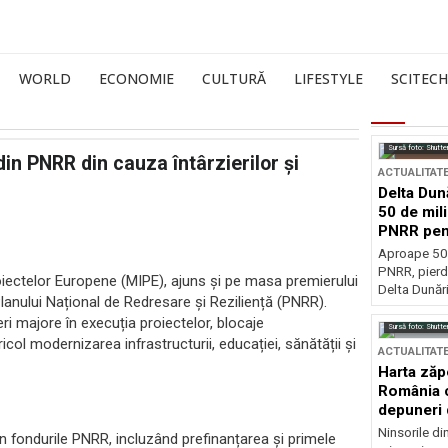
WORLD
ECONOMIE
CULTURĂ
LIFESTYLE
SCITECH
Sursă foto: Shutte
in PNRR din cauza întârzierilor și
ACTUALITAT
Delta Dun
50 de mil
PNRR pen
esențiale
Aproape 50 
PNRR, pierdu
Proiectelor Europene (MIPE), ajuns și pe masa premierului
Delta Dunării
lanului Național de Redresare și Reziliență (PNRR).
i majore în execuția proiectelor, blocaje
Sursă foto: Shutte
col modernizarea infrastructurii, educației, sănătății și
ACTUALITAT
Harta zăp
România c
depuneri 
Ninsorile di
n fondurile PNRR, incluzând prefinanțarea și primele