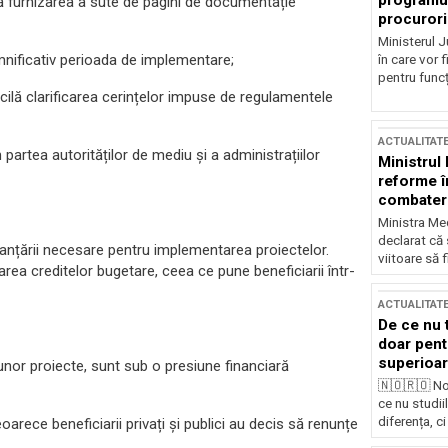
programul
ă furnizarea a sute de pagini de documentație
procurori
Ministerul Ju
emnificativ perioada de implementare;
în care vor f
pentru funcți
ficilă clarificarea cerințelor impuse de regulamentele
ACTUALITAT
n partea autorităților de mediu și a administrațiilor
Ministrul
reforme î
combaterea
Ministra Med
declarat că
nanțării necesare pentru implementarea proiectelor.
viitoare să 
area creditelor bugetare, ceea ce pune beneficiarii într-
ACTUALITAT
De ce nu 
doar pentr
superioar
 unor proiecte, sunt sub o presiune financiară
🇳🇴🇷🇴 No
ce nu studii
diferența, ci
oarece beneficiarii privați și publici au decis să renunțe