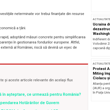
vestițiile neterminate vor trebui finanțate din resurse
ACTUALITAT
Ucraina d
conomică a țării.
dezastruo
Washingto
 rapid, adoptând măsuri concrete pentru simplificarea
incertitud
Indiferent d
arenței în gestionarea fondurilor europene. Altfel,
Volodimir Ze
externă al României, riscă să devină un eșec de
capcană dip
ACTUALITAT
Protest A
Miting îm
Ciolacu ș
 și aceste articole relevante din același flux
Victoriei
Alianța pen
(AUR) a org
în Piața Univ
ră în așteptare, ce urmează pentru România?
spendarea Hotărârilor de Guvern