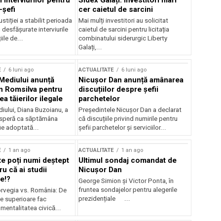
 interviurilor pentru
Sidex Galați: Investitori mari
-șefi
cer caietul de sarcini
stiției a stabilit perioada
Mai mulți investitori au solicitat
i desfășurate interviurile
caietul de sarcini pentru licitația
ile de...
combinatului siderurgic Liberty
Galați,...
E
6 luni ago
ACTUALITATE
6 luni ago
 Mediului anunță
Nicușor Dan anunță amânarea
n Romsilva pentru
discuțiilor despre șefii
 tăierilor ilegale
parchetelor
iului, Diana Buzoianu, a
Președintele Nicușor Dan a declarat
 speră ca săptămâna
că discuțiile privind numirile pentru
fie adoptată...
șefii parchetelor și serviciilor...
E
1 an ago
ACTUALITATE
1 an ago
te poți numi deștept
Ultimul sondaj comandat de
u că ai studii
Nicușor Dan
e!?
George Simion și Victor Ponta, în
fruntea sondajelor pentru alegerile
rvegia vs. România: De
prezidențiale ...
le superioare fac
 mentalitatea civică...