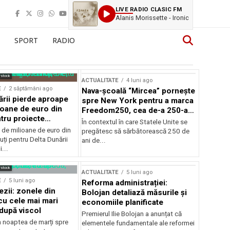
LIVE RADIO CLASIC FM
Alanis Morissette - Ironic
SPORT
RADIO
rstock
ACTUALITATE
4 luni ago
E
2 săptămâni ago
Nava-școală “Mircea” pornește
ării pierde aproape
spre New York pentru a marca
ioane de euro din
Freedom250, cea de-a 250-a
tru proiecte
aniversare a Statelor Unite
În contextul în care Statele Unite se
de milioane de euro din
pregătesc să sărbătorească 250 de
ți pentru Delta Dunării
ani de...
...
rstock
ACTUALITATE
5 luni ago
E
5 luni ago
Reforma administrației:
ezii: zonele din
Bolojan detaliază măsurile și
u cele mai mari
economiile planificate
după viscol
Premierul Ilie Bolojan a anunțat că
n noaptea de marți spre
elementele fundamentale ale reformei