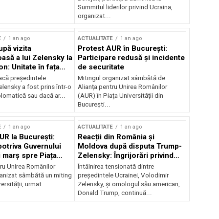
Summitul liderilor privind Ucraina,
organizat...
E
1 an ago
ACTUALITATE
1 an ago
upă vizita
Protest AUR în București:
asă a lui Zelensky la
Participare redusă și incidente
n: Unitate în fața
de securitate
inii
acă președintele
Mitingul organizat sâmbătă de
lensky a fost prins într-o
Alianța pentru Unirea Românilor
lomatică sau dacă ar...
(AUR) în Piața Universității din
București...
E
1 an ago
ACTUALITATE
1 an ago
UR la București:
Reacții din România și
potriva Guvernului
Moldova după disputa Trump-
i marș spre Piața
Zelensky: Îngrijorări privind
securitatea regională
tru Unirea Românilor
Întâlnirea tensionată dintre
anizat sâmbătă un miting
președintele Ucrainei, Volodimir
ersității, urmat...
Zelensky, și omologul său american,
Donald Trump, continuă...