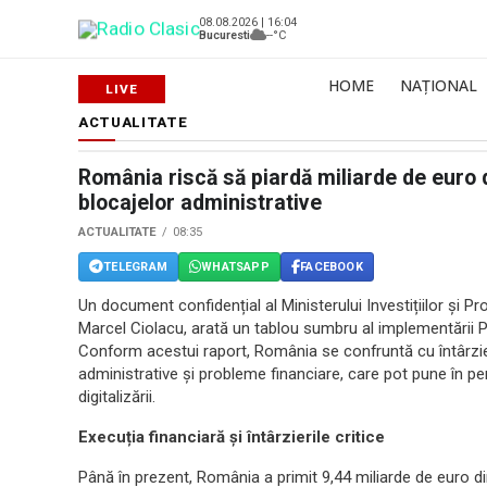
08.08.2026 | 16:04
Bucuresti
--°C
HOME
NAȚIONAL
ACTUALITATE
România riscă să piardă miliarde de euro d
blocajelor administrative
ACTUALITATE
08:35
TELEGRAM
WHATSAPP
FACEBOOK
Un document confidențial al Ministerului Investițiilor și 
Marcel Ciolacu, arată un tablou sumbru al implementării P
Conform acestui raport, România se confruntă cu întârzier
administrative și probleme financiare, care pot pune în peri
digitalizării.
Execuția financiară și întârzierile critice
Până în prezent, România a primit 9,44 miliarde de euro di