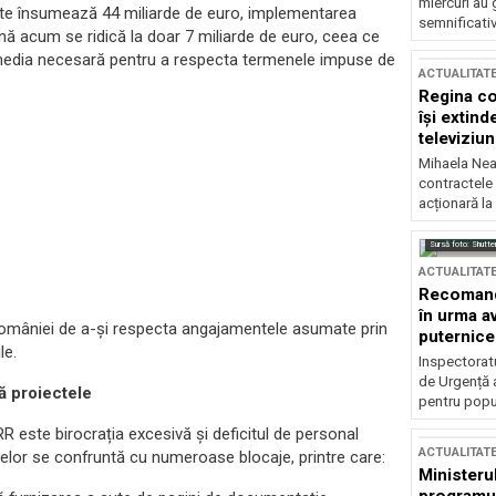
miercuri au 
ate însumează 44 miliarde de euro, implementarea
semnificati
ână acum se ridică la doar 7 miliarde de euro, ceea ce
b media necesară pentru a respecta termenele impuse de
ACTUALITAT
Regina co
își extind
televiziun
Mihaela Nea
contractele 
acționară la
Sursă foto: Shutte
ACTUALITAT
Recomandă
în urma av
a României de a-și respecta angajamentele asumate prin
puternice
le.
Inspectoratu
de Urgență 
ză proiectele
pentru popula
 este birocrația excesivă și deficitul de personal
ACTUALITAT
iectelor se confruntă cu numeroase blocaje, printre care:
Ministerul