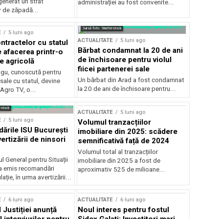
generat un strat
administrației au fost convenite...
v de zăpadă...
Sursă foto: Shutterstock
E
5 luni ago
ACTUALITATE
5 luni ago
ntractelor cu statul
Bărbat condamnat la 20 de ani
e afacerea printr-o
de închisoare pentru violul
e agricolă
fiicei partenerei sale
gu, cunoscută pentru
Un bărbat din Arad a fost condamnat
sale cu statul, devine
la 20 de ani de închisoare pentru...
 Agro TV, o...
rstock
ACTUALITATE
5 luni ago
E
5 luni ago
Volumul tranzacțiilor
rile ISU București
imobiliare din 2025: scădere
ertizării de ninsori
semnificativă față de 2024
Volumul total al tranzacțiilor
l General pentru Situații
imobiliare din 2025 a fost de
a emis recomandări
aproximativ 525 de milioane...
ție, în urma avertizării...
E
6 luni ago
ACTUALITATE
6 luni ago
 Justiției anunță
Noul interes pentru fostul