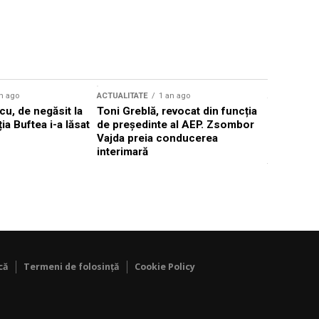
n ago
ACTUALITATE
1 an ago
ACTUALITATE
u, de negăsit la
Toni Greblă, revocat din funcția
Ilie Boloj
ția Buftea i-a lăsat
de președinte al AEP. Zsombor
alegerilor
Vajda preia conducerea
constituți
interimară
concentră
viitoarelo
că
Termeni de folosință
Cookie Policy