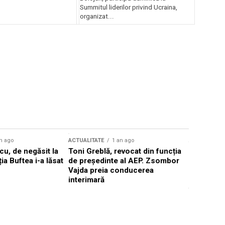
Summitul liderilor privind Ucraina,
organizat...
n ago
ACTUALITATE
1 an ago
ACTUALITATE
u, de negăsit la
Toni Greblă, revocat din funcția
Ilie Boloj
ția Buftea i-a lăsat
de președinte al AEP. Zsombor
alegerilor
Vajda preia conducerea
constituți
interimară
concentră
viitoarelo