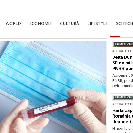
WORLD
ECONOMIE
CULTURĂ
LIFESTYLE
SCITECH
Sursă foto: Shutte
ACTUALITAT
Delta Dun
50 de mil
PNRR pen
esențiale
Aproape 50 
PNRR, pierdu
Delta Dunării
Sursă foto: Shutte
ACTUALITAT
Harta zăp
România c
depuneri 
Ninsorile di