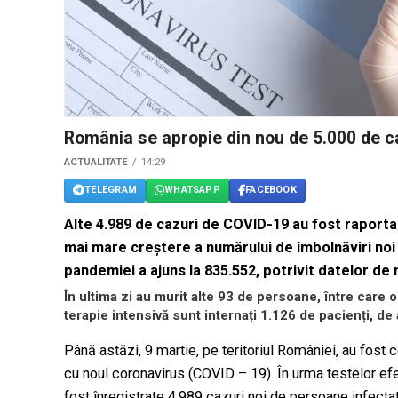
România se apropie din nou de 5.000 de 
ACTUALITATE
14:29
TELEGRAM
WHATSAPP
FACEBOOK
Alte 4.989 de cazuri de COVID-19 au fost raportat
mai mare creștere a numărului de îmbolnăviri noi di
pandemiei a ajuns la 835.552, potrivit datelor de
În ultima zi au murit alte 93 de persoane, între care o
terapie intensivă sunt internați 1.126 de pacienți, d
Până astăzi, 9 martie, pe teritoriul României, au fost
cu noul coronavirus (COVID – 19). În urma testelor efec
fost înregistrate 4.989 cazuri noi de persoane infect