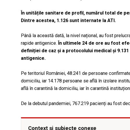
În unitățile sanitare de profil, numărul total de
Dintre acestea, 1.126 sunt internate la ATI.
Până la această dată, la nivel național, au fost prelu
rapide antigenice.
În ultimele 24 de ore au fost ef
definiției de caz și a protocolului medical și 9.13
antigenice.
Pe teritoriul României, 48.241 de persoane confirmate 
domiciliu, iar 14.178 persoane se află în izolare ins
află în carantină la domiciliu, iar în carantină instituț
De la debutul pandemiei, 767.219 pacienți au fost decl
Context și subiecte conexe