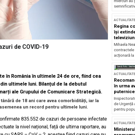
miercuri au 
semnificati
ACTUALITAT
Regina co
își extind
televiziun
Mihaela Nea
cazuri de COVID-19
contractele 
acționară la
Sursă foto: Shutte
ACTUALITAT
e în România în ultimele 24 de ore, fiind cea
Recomandă
n ultimele luni. Bilanțul de la debutul
în urma av
 marți ale Grupului de Comunicare Strategică.
puternice
Inspectoratu
 tânără de 18 ani care avea comorbidități, iar la
de Urgență 
e asemenea un record pentru ultimele luni.
pentru popula
 confirmate 835.552 de cazuri de persoane infectate
ACTUALITAT
tuate la nivel național, față de ultima raportare, au
Ministerul
ate cu SARS – CoV – 2, acestea fiind cazuri care nu