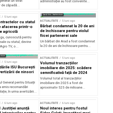
generat un strat
administrației au fost convenite...
v de zăpadă...
Sursă foto: Shutterstock
E
5 luni ago
ACTUALITATE
5 luni ago
ntractelor cu statul
Bărbat condamnat la 20 de ani
e afacerea printr-o
de închisoare pentru violul
e agricolă
fiicei partenerei sale
gu, cunoscută pentru
Un bărbat din Arad a fost condamnat
sale cu statul, devine
la 20 de ani de închisoare pentru...
 Agro TV, o...
rstock
ACTUALITATE
5 luni ago
E
5 luni ago
Volumul tranzacțiilor
rile ISU București
imobiliare din 2025: scădere
ertizării de ninsori
semnificativă față de 2024
Volumul total al tranzacțiilor
l General pentru Situații
imobiliare din 2025 a fost de
a emis recomandări
aproximativ 525 de milioane...
ție, în urma avertizării...
E
6 luni ago
ACTUALITATE
6 luni ago
 Justiției anunță
Noul interes pentru fostul