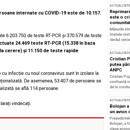
ACTUALITAT
Reprimare
 persoane internate cu COVID-19 este de 10.157.
este o cri
comunitate
Măsurile stri
Statele Unit
crate 6.203.750 de teste RT-PCR și 370.579 de teste
rândul cerce
ectuate 24.469 teste RT-PCR (15.338 în baza
1 la cerere) și 11.150 de teste rapide
ACTUALITAT
Cristian 
putea păr
ANPC
cu infecție cu noul coronavirus sunt în izolare la
Cristian Po
tituționalizată. De asemenea, 53.407 de persoane se
confruntă cu
de la conduc
ionalizată se află 114 persoane.
ACTUALITAT
arați vindecați.
Bolojan a
un avion d
Președintele
Bolojan, a f
clasa econom