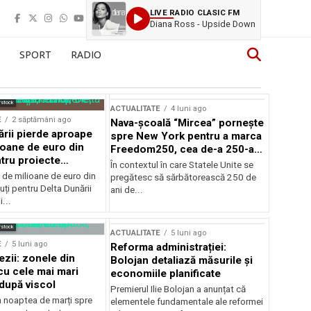
LIVE RADIO CLASIC FM
Diana Ross - Upside Down
SPORT
RADIO
rstock
ACTUALITATE
4 luni ago
E
2 săptămâni ago
Nava-școală “Mircea” pornește
ării pierde aproape
spre New York pentru a marca
ioane de euro din
Freedom250, cea de-a 250-a
tru proiecte
aniversare a Statelor Unite
În contextul în care Statele Unite se
de milioane de euro din
pregătesc să sărbătorească 250 de
ți pentru Delta Dunării
ani de...
...
rstock
ACTUALITATE
5 luni ago
E
5 luni ago
Reforma administrației:
ezii: zonele din
Bolojan detaliază măsurile și
u cele mai mari
economiile planificate
după viscol
Premierul Ilie Bolojan a anunțat că
n noaptea de marți spre
elementele fundamentale ale reformei