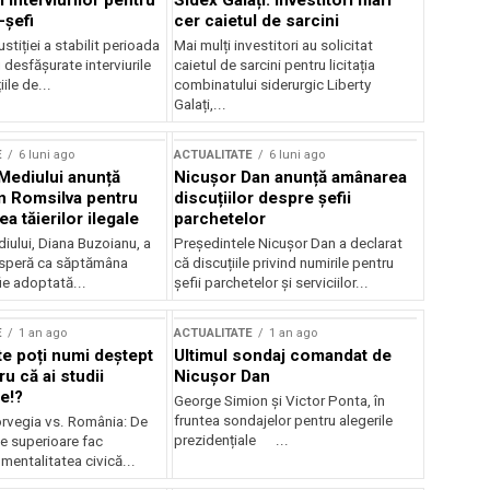
 interviurilor pentru
Sidex Galați: Investitori mari
-șefi
cer caietul de sarcini
stiției a stabilit perioada
Mai mulți investitori au solicitat
i desfășurate interviurile
caietul de sarcini pentru licitația
ile de...
combinatului siderurgic Liberty
Galați,...
E
6 luni ago
ACTUALITATE
6 luni ago
 Mediului anunță
Nicușor Dan anunță amânarea
n Romsilva pentru
discuțiilor despre șefii
 tăierilor ilegale
parchetelor
iului, Diana Buzoianu, a
Președintele Nicușor Dan a declarat
 speră ca săptămâna
că discuțiile privind numirile pentru
fie adoptată...
șefii parchetelor și serviciilor...
E
1 an ago
ACTUALITATE
1 an ago
te poți numi deștept
Ultimul sondaj comandat de
u că ai studii
Nicușor Dan
e!?
George Simion și Victor Ponta, în
fruntea sondajelor pentru alegerile
rvegia vs. România: De
prezidențiale ...
le superioare fac
 mentalitatea civică...