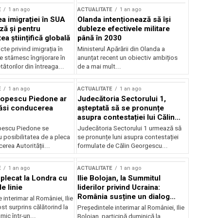
E
1 an ago
ACTUALITATE
1 an ago
a imigrației în SUA
Olanda intenționează să își
ză și pentru
dubleze efectivele militare
a științifică globală
până în 2030
cte privind imigrația în
Ministerul Apărării din Olanda a
e stârnesc îngrijorare în
anunțat recent un obiectiv ambițios
tătorilor din întreaga...
de a mai mult...
E
1 an ago
ACTUALITATE
1 an ago
Popescu Piedone ar
Judecătoria Sectorului 1,
ăsi conducerea
așteptată să se pronunțe
asupra contestației lui Călin
Georgescu privind controlul
pescu Piedone se
Judecătoria Sectorului 1 urmează să
judiciar
 posibilitatea de a pleca
se pronunțe luni asupra contestației
erea Autorității...
formulate de Călin Georgescu...
E
1 an ago
ACTUALITATE
1 an ago
 plecat la Londra cu
Ilie Bolojan, la Summitul
e linie
liderilor privind Ucraina:
România susține un dialog
 interimar al României, Ilie
transatlantic pentru securitate
ost surprins călătorind la
Președintele interimar al României, Ilie
și stabilitate
ic într-un...
Bolojan, participă duminică la