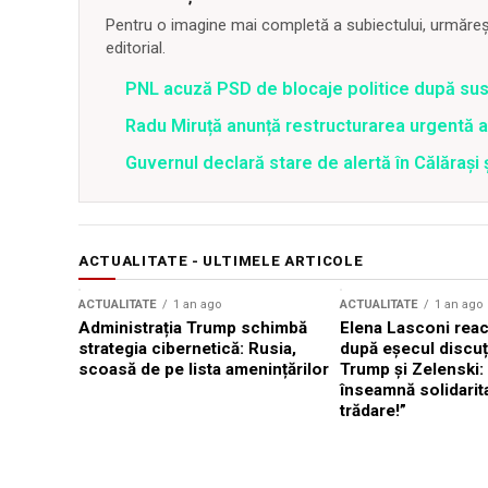
Pentru o imagine mai completă a subiectului, urmărește
editorial.
PNL acuză PSD de blocaje politice după su
Radu Miruță anunță restructurarea urgentă
Guvernul declară stare de alertă în Călăraș
ACTUALITATE - ULTIMELE ARTICOLE
ACTUALITATE
1 an ago
ACTUALITATE
1 an ago
Administrația Trump schimbă
Elena Lasconi rea
strategia cibernetică: Rusia,
după eșecul discuți
scoasă de pe lista amenințărilor
Trump și Zelenski:
înseamnă solidarit
trădare!”