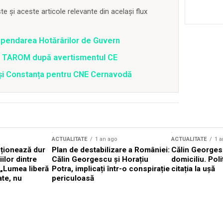
 și aceste articole relevante din același flux
spendarea Hotărârilor de Guvern
 a TAROM după avertismentul CE
i și Constanța pentru CNE Cernavodă
ACTUALITATE
1 an ago
ACTUALITATE
1 a
cționează dur
Plan de destabilizare a României:
Călin Georgesc
ilor dintre
Călin Georgescu și Horațiu
domiciliu. Poli
 „Lumea liberă
Potra, implicați într-o conspirație
citația la ușă
ate, nu
periculoasă