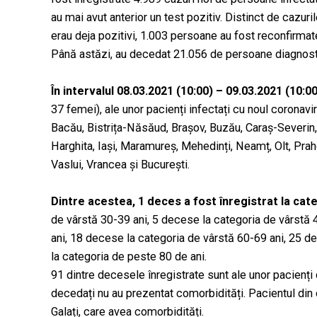
au mai avut anterior un test pozitiv. Distinct de cazuri
erau deja pozitivi, 1.003 persoane au fost reconfirmate
Până astăzi, au decedat 21.056 de persoane diagnost
În intervalul 08.03.2021 (10:00) – 09.03.2021 (10
37 femei), ale unor pacienți infectați cu noul coronaviru
Bacău, Bistrița-Năsăud, Brașov, Buzău, Caraș-Severin, C
Harghita, Iași, Maramureș, Mehedinți, Neamț, Olt, Praho
Vaslui, Vrancea și București.
Dintre acestea, 1 deces a fost înregistrat la cat
de vârstă 30-39 ani, 5 decese la categoria de vârstă 
ani, 18 decese la categoria de vârstă 60-69 ani, 25 d
la categoria de peste 80 de ani.
91 dintre decesele înregistrate sunt ale unor pacienți 
decedați nu au prezentat comorbidități. Pacientul din 
Galați, care avea comorbidități.