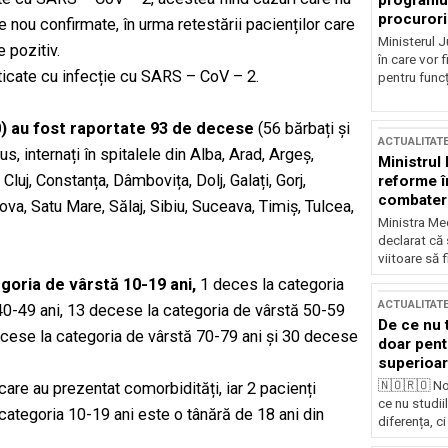
programul
procurori
le nou confirmate, în urma retestării pacienților care
Ministerul Ju
 pozitiv.
în care vor f
icate cu infecție cu SARS – CoV – 2.
pentru funcți
:00) au fost raportate 93 de decese
(56 bărbați și
ACTUALITAT
s, internați în spitalele din Alba, Arad, Argeș,
Ministrul
luj, Constanța, Dâmbovița, Dolj, Galați, Gorj,
reforme î
combaterea
va, Satu Mare, Sălaj, Sibiu, Suceava, Timiș, Tulcea,
Ministra Med
declarat că
viitoare să 
egoria de vârstă 10-19 ani,
1 deces la categoria
ACTUALITAT
40-49 ani, 13 decese la categoria de vârstă 50-59
De ce nu 
ecese la categoria de vârstă 70-79 ani și 30 decese
doar pentr
superioar
🇳🇴🇷🇴 No
care au prezentat comorbidități, iar 2 pacienți
ce nu studii
categoria 10-19 ani este o tânără de 18 ani din
diferența, ci