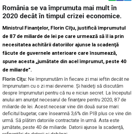
România se va împrumuta mai mult în
2020 decât în timpul crizei economice.
Ministrul Finanţelor, Florin Cîţu, justifică împrumutul
de 87 de miliarde de lei pe care urmează să îl ia prin
necesitatea achitării datoriilor ajunse la scadenţă
făcute de guvernele anterioare care însumează,
spune acesta „jumătate din acel împrumut, peste 40
de miliarde”.
Florin Cîţu:
Ne împrumutăm în fiecare zi mai ieftin decât ne
împrumutam cu o zi mai devreme. Şi haideţi să discutăm
despre împrumuturi pentru că nu e niciun secret. La începutul
anului am anunţat necesarul de finanţare pentru 2020, 87 de
miliarde de lei. Acest necesar vine din două surse mari:
deficitul bugetar, care
înseamnă 3,6% din PIB plus ce vine din
urmă. Să plătim datoriile contractate în urmă. Asta este
jumătate, peste 40 de miliarde. Datorii ajunse la scadenţă,