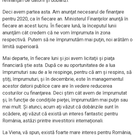
refinanţări de datorii şi dobânzi.
Deci avem partea asta. Am anunţat necesarul de finanţare
pentru 2020, ca în fiecare an. Ministerul Finanţelor anunţă în
fiecare an acest lucru. În fiecare lună, la începutul lunii
anunţăm cât credem că ne vom împrumuta în zona
respectivă. Putem să ne împrumutăm mai puţin, noi arătăm o
limită superioară.
Mai departe, în fiecare luni şi joi avem licitaţii şi piaţa
financiară ştie asta. După ce au oportunitatea de a lua
împrumuturi sau de a le respinge, pentru că am şi respins, să
ştiţi, împrumuturi, şi în decembrie, este în managementul
acestor datorii publice care are în vedere reducerea
costurilor cu finanţarea. Deci ştim cât avem de împrumutat
şi, în funcţie de condiţiile pieţei, împrumutăm mai puţin sau
mai mult. Şi atunci, acum aţi văzut că dobânzile sunt în
scădere, aţi văzut că există un interes fantastic pentru
România, astăzi printre investitorii internaţionali.
La Viena, vă spun, există foarte mare interes pentru România,