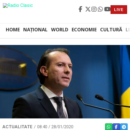
LIVE
HOME
NAȚIONAL
WORLD
ECONOMIE
CULTURĂ
L
ACTUALITATE
08:40 / 28/01/2020
WHATSAPP
FACEBO
TEL