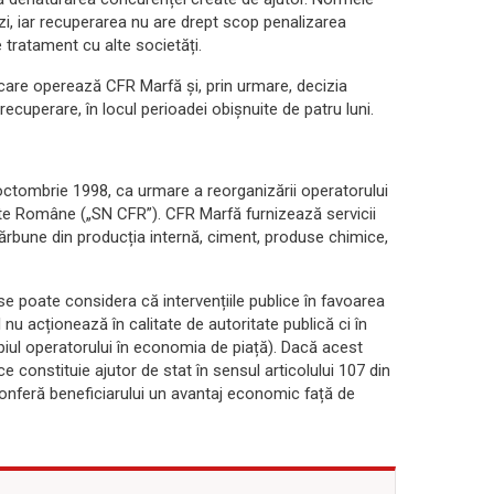
zi, iar recuperarea nu are drept scop penalizarea
de tratament cu alte societăți.
 care operează CFR Marfă și, prin urmare, decizia
recuperare, în locul perioadei obișnuite de patru luni.
 octombrie 1998, ca urmare a reorganizării operatorului
ate Române („SN CFR”). CFR Marfă furnizează servicii
, cărbune din producția internă, ciment, produse chimice,
se poate considera că intervențiile publice în favoarea
nu acționează în calitate de autoritate publică ci în
cipiul operatorului în economia de piață). Dacă acest
ice constituie ajutor de stat în sensul articolului 107 din
 conferă beneficiarului un avantaj economic față de