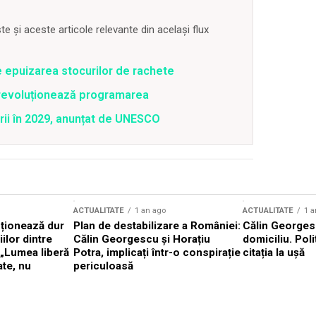
 și aceste articole relevante din același flux
e epuizarea stocurilor de rachete
revoluționează programarea
rii în 2029, anunțat de UNESCO
ACTUALITATE
1 an ago
ACTUALITATE
1 a
cționează dur
Plan de destabilizare a României:
Călin Georgesc
ilor dintre
Călin Georgescu și Horațiu
domiciliu. Poli
 „Lumea liberă
Potra, implicați într-o conspirație
citația la ușă
ate, nu
periculoasă