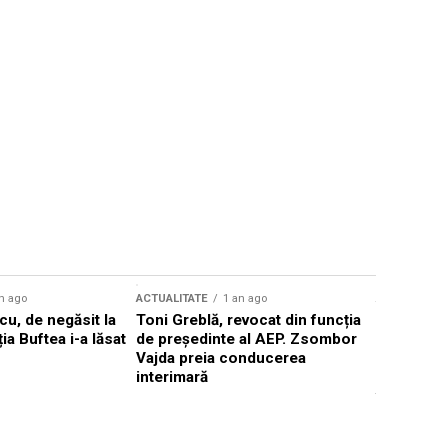
n ago
ACTUALITATE
1 an ago
ACTUALITATE
u, de negăsit la
Toni Greblă, revocat din funcția
Ilie Boloj
ția Buftea i-a lăsat
de președinte al AEP. Zsombor
alegerilor
Vajda preia conducerea
constituți
interimară
concentră
viitoarelo