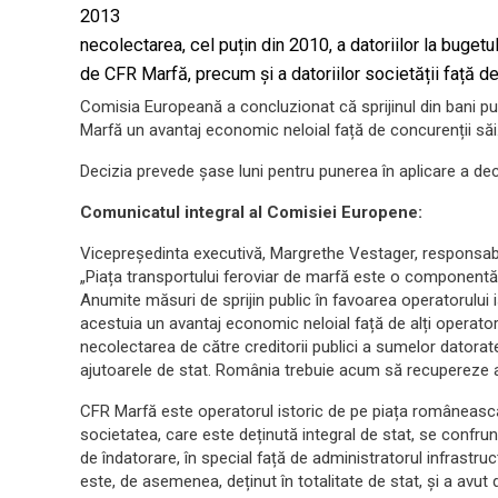
2013
necolectarea, cel puțin din 2010, a datoriilor la bugetu
de CFR Marfă, precum și a datoriilor societății față de
Comisia Europeană a concluzionat că sprijinul din bani pu
Marfă un avantaj economic neloial față de concurenții săi
Decizia prevede șase luni pentru punerea în aplicare a deci
Comunicatul integral al Comisiei Europene:
Vicepreședinta executivă, Margrethe Vestager, responsabil
„Piața transportului feroviar de marfă este o componentă 
Anumite măsuri de sprijin public în favoarea operatorului i
acestuia un avantaj economic neloial față de alți operatori
necolectarea de către creditorii publici a sumelor datorat
ajutoarele de stat. România trebuie acum să recupereze aj
CFR Marfă este operatorul istoric de pe piața românească 
societatea, care este deținută integral de stat, se confrun
de îndatorare, în special față de administratorul infrastru
este, de asemenea, deținut în totalitate de stat, și a avut 