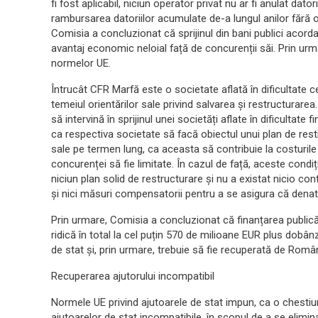
fi fost aplicabil, niciun operator privat nu ar fi anulat dato
rambursarea datoriilor acumulate de-a lungul anilor fără 
Comisia a concluzionat că sprijinul din bani publici acor
avantaj economic neloial față de concurenții săi. Prin urm
normelor UE.
Întrucât CFR Marfă este o societate aflată în dificultate ce
temeiul orientărilor sale privind salvarea și restructurarea
să intervină în sprijinul unei societăți aflate în dificultate 
ca respectiva societate să facă obiectul unui plan de restr
sale pe termen lung, ca aceasta să contribuie la costurile 
concurenței să fie limitate. În cazul de față, aceste condiți
niciun plan solid de restructurare și nu a existat nicio cont
și nici măsuri compensatorii pentru a se asigura că denatu
Prin urmare, Comisia a concluzionat că finanțarea public
ridică în total la cel puțin 570 de milioane EUR plus dobân
de stat și, prin urmare, trebuie să fie recuperată de Român
Recuperarea ajutorului incompatibil
Normele UE privind ajutoarele de stat impun, ca o chestiun
ajutoarelor de stat incompatibile, în scopul de a se elim