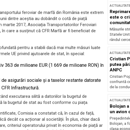
ACTUALITAT
Reprimare
 transportului feroviar de marfă din România este extrem
este o cri
 unii dintre aceștia au dobândit o cotă de piață
comunitate
 În martie 2017, Asociația Transportatorilor Feroviari
Măsurile stri
 în care a susținut că CFR Marfă ar fi beneficiat de
Statele Unit
rândul cerce
rofundată pentru a stabili dacă mai multe măsuri luate
ACTUALITAT
ele UE privind ajutoarele de stat, în special:
Cristian 
putea păr
ativ 363 de milioane EUR (1 669 de milioane RON) în
ANPC
Cristian Po
l de asigurări sociale și a taxelor restante datorate
confruntă cu
de la conduc
 CFR Infrastructură.
ând executarea silită a datoriilor la bugetul de
ACTUALITAT
fă la bugetul de stat au fost conforme cu piața.
Bolojan a
un avion d
tificate, Comisia a constatat că, în cazul de față,
Președintele
ică decât ca acționar al societății. În plus, chiar dacă
Bolojan, a f
mare, criteriul operatorului privat în economia de piață ar
clasa econom