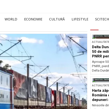
WORLD
ECONOMIE
CULTURĂ
LIFESTYLE
SCITECH
Sursă foto: Shutte
ACTUALITAT
Delta Dun
50 de mil
PNRR pen
esențiale
Aproape 50 
PNRR, pierdu
Delta Dunării
Sursă foto: Shutte
ACTUALITAT
Harta zăp
România c
depuneri 
Ninsorile di