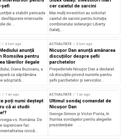
 interviurilor pentru
Sidex Galați: Investitori mari
-șefi
cer caietul de sarcini
stiției a stabilit perioada
Mai mulți investitori au solicitat
i desfășurate interviurile
caietul de sarcini pentru licitația
ile de...
combinatului siderurgic Liberty
Galați,...
E
6 luni ago
ACTUALITATE
6 luni ago
 Mediului anunță
Nicușor Dan anunță amânarea
n Romsilva pentru
discuțiilor despre șefii
 tăierilor ilegale
parchetelor
iului, Diana Buzoianu, a
Președintele Nicușor Dan a declarat
 speră ca săptămâna
că discuțiile privind numirile pentru
fie adoptată...
șefii parchetelor și serviciilor...
E
1 an ago
ACTUALITATE
1 an ago
te poți numi deștept
Ultimul sondaj comandat de
u că ai studii
Nicușor Dan
e!?
George Simion și Victor Ponta, în
fruntea sondajelor pentru alegerile
rvegia vs. România: De
prezidențiale ...
le superioare fac
 mentalitatea civică...