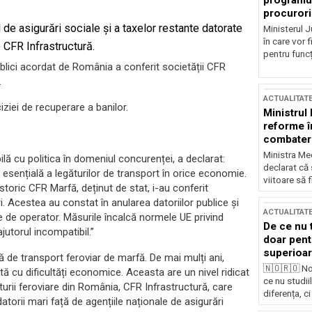
programul
procurori
l de asigurări sociale și a taxelor restante datorate
Ministerul Ju
în care vor f
 CFR Infrastructură.
pentru funcți
blici acordat de România a conferit societății CFR
.
ACTUALITAT
ziei de recuperare a banilor.
Ministrul
reforme î
combaterea
Ministra Med
ă cu politica în domeniul concurenței, a declarat:
declarat că
esențială a legăturilor de transport în orice economie.
viitoare să 
storic CFR Marfă, deținut de stat, i-au conferit
. Acestea au constat în anularea datoriilor publice și
ACTUALITAT
e de operator. Măsurile încalcă normele UE privind
De ce nu 
utorul incompatibil.”
doar pentr
superioar
de transport feroviar de marfă. De mai mulți ani,
🇳🇴🇷🇴 No
tă cu dificultăți economice. Aceasta are un nivel ridicat
ce nu studii
cturii feroviare din România, CFR Infrastructură, care
diferența, ci
datorii mari față de agențiile naționale de asigurări