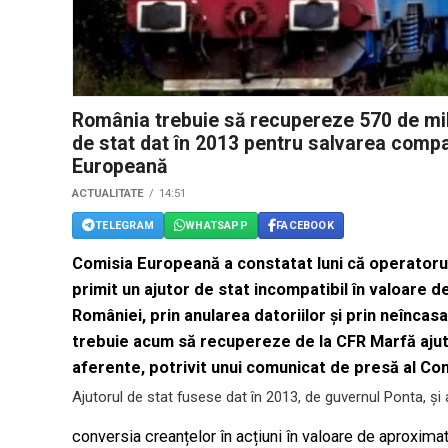
România trebuie să recupereze 570 de mil
de stat dat în 2013 pentru salvarea compa
Europeană
ACTUALITATE
14:51
TELEGRAM
WHATSAPP
FACEBOOK
Comisia Europeană a constatat luni că operatoru
primit un ajutor de stat incompatibil în valoare d
României, prin anularea datoriilor și prin neîncas
trebuie acum să recupereze de la CFR Marfă ajutor
aferente, potrivit unui comunicat de presă al Co
Ajutorul de stat fusese dat în 2013, de guvernul Ponta, și 
conversia creanțelor în acțiuni în valoare de aproxim