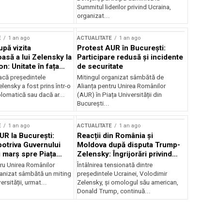
Summitul liderilor privind Ucraina,
organizat...
E
1 an ago
ACTUALITATE
1 an ago
upă vizita
Protest AUR în București:
asă a lui Zelensky la
Participare redusă și incidente
n: Unitate în fața
de securitate
inii
acă președintele
Mitingul organizat sâmbătă de
lensky a fost prins într-o
Alianța pentru Unirea Românilor
lomatică sau dacă ar...
(AUR) în Piața Universității din
București...
E
1 an ago
ACTUALITATE
1 an ago
UR la București:
Reacții din România și
potriva Guvernului
Moldova după disputa Trump-
i marș spre Piața
Zelensky: Îngrijorări privind
securitatea regională
tru Unirea Românilor
Întâlnirea tensionată dintre
anizat sâmbătă un miting
președintele Ucrainei, Volodimir
ersității, urmat...
Zelensky, și omologul său american,
Donald Trump, continuă...