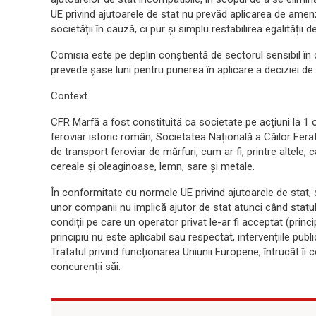
UE privind ajutoarele de stat nu prevăd aplicarea de amen
societății în cauză, ci pur și simplu restabilirea egalității 
Comisia este pe deplin conștientă de sectorul sensibil în
prevede șase luni pentru punerea în aplicare a deciziei de 
Context
CFR Marfă a fost constituită ca societate pe acțiuni la 1
feroviar istoric român, Societatea Națională a Căilor Fer
de transport feroviar de mărfuri, cum ar fi, printre altele
cereale și oleaginoase, lemn, sare și metale.
În conformitate cu normele UE privind ajutoarele de stat, 
unor companii nu implică ajutor de stat atunci când statul 
condiții pe care un operator privat le-ar fi acceptat (prin
principiu nu este aplicabil sau respectat, intervențiile publ
Tratatul privind funcționarea Uniunii Europene, întrucât îi
concurenții săi.