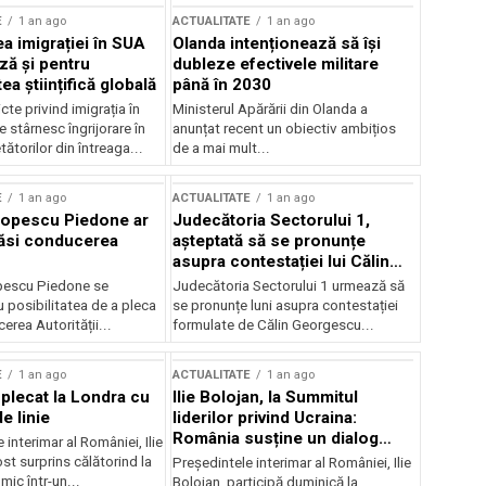
E
1 an ago
ACTUALITATE
1 an ago
a imigrației în SUA
Olanda intenționează să își
ză și pentru
dubleze efectivele militare
a științifică globală
până în 2030
cte privind imigrația în
Ministerul Apărării din Olanda a
e stârnesc îngrijorare în
anunțat recent un obiectiv ambițios
tătorilor din întreaga...
de a mai mult...
E
1 an ago
ACTUALITATE
1 an ago
Popescu Piedone ar
Judecătoria Sectorului 1,
ăsi conducerea
așteptată să se pronunțe
asupra contestației lui Călin
Georgescu privind controlul
pescu Piedone se
Judecătoria Sectorului 1 urmează să
judiciar
 posibilitatea de a pleca
se pronunțe luni asupra contestației
erea Autorității...
formulate de Călin Georgescu...
E
1 an ago
ACTUALITATE
1 an ago
 plecat la Londra cu
Ilie Bolojan, la Summitul
e linie
liderilor privind Ucraina:
România susține un dialog
 interimar al României, Ilie
transatlantic pentru securitate
ost surprins călătorind la
Președintele interimar al României, Ilie
și stabilitate
ic într-un...
Bolojan, participă duminică la