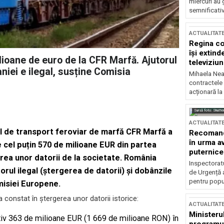
miercuri au 
semnificati
ACTUALITAT
Regina co
își extind
ioane de euro de la CFR Marfă. Ajutorul
televiziun
niei e ilegal, susține Comisia
Mihaela Nea
contractele 
acționară la
Sursă foto: Shutte
ACTUALITAT
l de transport feroviar de marfă CFR Marfă a
Recomandă
în urma av
e cel puțin 570 de milioane EUR din partea
puternice
area unor datorii de la societate. România
Inspectoratu
ul ilegal (ștergerea de datorii) și dobânzile
de Urgență 
pentru popula
misiei Europene.
a constat în ștergerea unor datorii istorice:
ACTUALITAT
Ministerul
ativ 363 de milioane EUR (1 669 de milioane RON) în