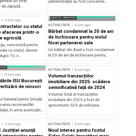
generat un strat
administrației au fost convenite...
v de zăpadă...
Sursă foto: Shutterstock
E
6 luni ago
ACTUALITATE
6 luni ago
ntractelor cu statul
Bărbat condamnat la 20 de ani
e afacerea printr-o
de închisoare pentru violul
e agricolă
fiicei partenerei sale
gu, cunoscută pentru
Un bărbat din Arad a fost condamnat
sale cu statul, devine
la 20 de ani de închisoare pentru...
 Agro TV, o...
rstock
ACTUALITATE
6 luni ago
E
6 luni ago
Volumul tranzacțiilor
rile ISU București
imobiliare din 2025: scădere
ertizării de ninsori
semnificativă față de 2024
Volumul total al tranzacțiilor
l General pentru Situații
imobiliare din 2025 a fost de
a emis recomandări
aproximativ 525 de milioane...
ție, în urma avertizării...
E
6 luni ago
ACTUALITATE
6 luni ago
 Justiției anunță
Noul interes pentru fostul