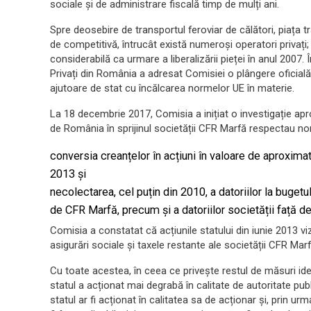
sociale și de administrare fiscală timp de mulți ani.
Spre deosebire de transportul feroviar de călători, piața
de competitivă, întrucât există numeroși operatori privați;
considerabilă ca urmare a liberalizării pieței în anul 2007.
Privați din România a adresat Comisiei o plângere oficială,
ajutoare de stat cu încălcarea normelor UE în materie.
La 18 decembrie 2017, Comisia a inițiat o investigație ap
de România în sprijinul societății CFR Marfă respectau norm
conversia creanțelor în acțiuni în valoare de aproxim
2013 și
necolectarea, cel puțin din 2010, a datoriilor la bugetu
de CFR Marfă, precum și a datoriilor societății față de
Comisia a constatat că acțiunile statului din iunie 2013 viz
asigurări sociale și taxele restante ale societății CFR Mar
Cu toate acestea, în ceea ce privește restul de măsuri iden
statul a acționat mai degrabă în calitate de autoritate publ
statul ar fi acționat în calitatea sa de acționar și, prin ur