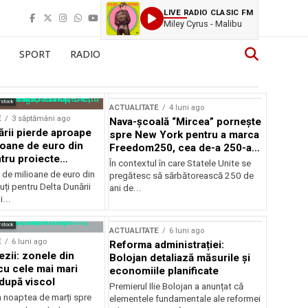
LIVE RADIO CLASIC FM
Miley Cyrus - Malibu
SPORT
RADIO
rstock
ACTUALITATE
4 luni ago
E
3 săptămâni ago
Nava-școală “Mircea” pornește
ării pierde aproape
spre New York pentru a marca
ioane de euro din
Freedom250, cea de-a 250-a
tru proiecte
aniversare a Statelor Unite
În contextul în care Statele Unite se
de milioane de euro din
pregătesc să sărbătorească 250 de
ți pentru Delta Dunării
ani de...
...
rstock
ACTUALITATE
6 luni ago
E
6 luni ago
Reforma administrației:
ezii: zonele din
Bolojan detaliază măsurile și
u cele mai mari
economiile planificate
după viscol
Premierul Ilie Bolojan a anunțat că
n noaptea de marți spre
elementele fundamentale ale reformei