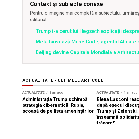
Context și subiecte conexe
Pentru o imagine mai completă a subiectului, urmărește
editorial.
Trump i-a cerut lui Hegseth explicații despr
Meta lansează Muse Code, agentul AI care 
Beijing devine Capitala Mondială a Arhitectu
ACTUALITATE - ULTIMELE ARTICOLE
ACTUALITATE
1 an ago
ACTUALITATE
1 an ago
Administrația Trump schimbă
Elena Lasconi rea
strategia cibernetică: Rusia,
după eșecul discuți
scoasă de pe lista amenințărilor
Trump și Zelenski:
înseamnă solidarit
trădare!”