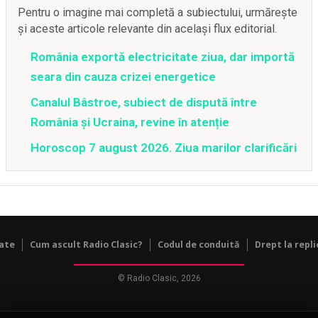
Pentru o imagine mai completă a subiectului, urmărește
și aceste articole relevante din același flux editorial.
România exportă electricitate ziua, dar importă
seara din cauza crizei energetice
Canalul Bâstroe, subiect de dispută între
România și Ucraina, revine în atenție
Horoscop 7 august 2026. Ziua marilor clarificări
tate
Cum ascult Radio Clasic?
Codul de conduită
Drept la repli
© Radio Clasic, 2026