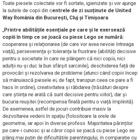
Toate piesele colectate vor fi sortate, igienizate și vor ajunge
la sutele de copii din c
entrele de zi susținute de United
Way România din București, Cluj și Timișoara
.
„
Printre abilitățile esențiale pe care și le exersează
copiii în timp ce se joacă cu piese Lego se numără:
cooperarea și relaționarea (de care vor avea nevoie întreaga
viață), perseverența și toleranța la frustrare (abilități decisive
pentru o societate în care ne plângem că nici copiii, nici
adulții nu-și duc la bun sfârșit sarcinile), deschiderea față de
provocări și rezolvarea de probleme (atunci când copiii încep
să mânuiască piesele ei, de fapt, transpun ceea ce pare a fi
haos în ordine), creativitatea și răbdarea (trăsături despre
care știința ne arată că sunt decisive pentru viitor), dar și
bucuria reușitei (recompensa finală pentru o viață împlinită).
De asemenea, astfel de jocuri contribuie masiv la
dezvoltarea vederii în spațiu (folositoare la orele de
geometrie, iar apoi în diverse profesii. Majoritatea părinților
pe care-i cunosc și ai căror copii se joacă cu piese Lego se
plâng mai puțin de dificultățile parentingului, în comparație cu