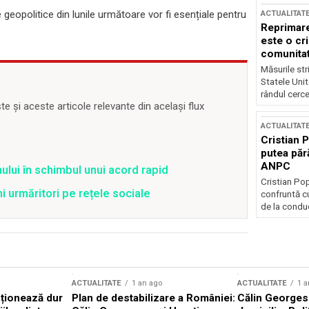
le geopolitice din lunile următoare vor fi esențiale pentru
ACTUALITAT
Reprimare
este o cri
comunitate
Măsurile stri
Statele Unit
rândul cerce
 și aceste articole relevante din același flux
ACTUALITAT
Cristian 
putea păr
ANPC
ului în schimbul unui acord rapid
Cristian Po
ni urmăritori pe rețele sociale
confruntă cu
de la conduc
ACTUALITATE
1 an ago
ACTUALITATE
1 a
cționează dur
Plan de destabilizare a României:
Călin Georgesc