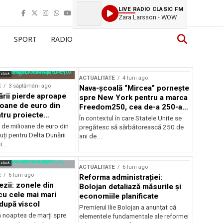
LIVE RADIO CLASIC FM
Zara Larsson - WOW
SPORT
RADIO
rstock
ACTUALITATE
4 luni ago
E
3 săptămâni ago
Nava-școală “Mircea” pornește
ării pierde aproape
spre New York pentru a marca
ioane de euro din
Freedom250, cea de-a 250-a
tru proiecte
aniversare a Statelor Unite
În contextul în care Statele Unite se
de milioane de euro din
pregătesc să sărbătorească 250 de
ți pentru Delta Dunării
ani de...
...
rstock
ACTUALITATE
6 luni ago
E
6 luni ago
Reforma administrației:
ezii: zonele din
Bolojan detaliază măsurile și
u cele mai mari
economiile planificate
după viscol
Premierul Ilie Bolojan a anunțat că
n noaptea de marți spre
elementele fundamentale ale reformei