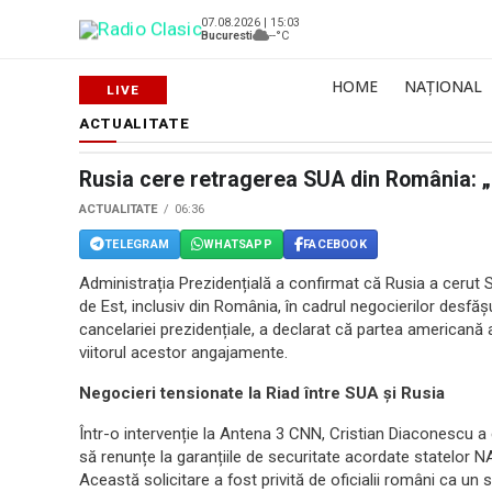
07.08.2026 | 15:03
Bucuresti
--°C
HOME
NAȚIONAL
ACTUALITATE
Rusia cere retragerea SUA din România: 
ACTUALITATE
06:36
TELEGRAM
WHATSAPP
FACEBOOK
Administrația Prezidențială a confirmat că Rusia a cerut S
de Est, inclusiv din România, în cadrul negocierilor desfăș
cancelariei prezidențiale, a declarat că partea americană a
viitorul acestor angajamente.
Negocieri tensionate la Riad între SUA și Rusia
Într-o intervenție la Antena 3 CNN, Cristian Diaconescu a 
să renunțe la garanțiile de securitate acordate statelor 
Această solicitare a fost privită de oficialii români ca un 