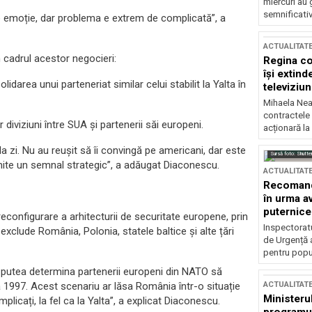
miercuri au 
semnificati
e emoție, dar problema e extrem de complicată”, a
ACTUALITAT
n cadrul acestor negocieri:
Regina co
își extind
darea unui parteneriat similar celui stabilit la Yalta în
televiziun
Mihaela Nea
contractele 
 diviziuni între SUA și partenerii săi europeni.
acționară la
la zi. Nu au reușit să îi convingă pe americani, dar este
Sursă foto: Shutte
mite un semnal strategic”, a adăugat Diaconescu.
ACTUALITAT
Recomandă
în urma av
puternice
configurare a arhitecturii de securitate europene, prin
Inspectoratu
exclude România, Polonia, statele baltice și alte țări
de Urgență 
pentru popula
ar putea determina partenerii europeni din NATO să
pă 1997. Acest scenariu ar lăsa România într-o situație
ACTUALITAT
Ministerul
plicați, la fel ca la Yalta”, a explicat Diaconescu.