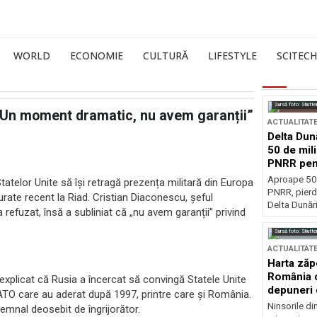
WORLD
ECONOMIE
CULTURĂ
LIFESTYLE
SCITECH
Sursă foto: Shutte
„Un moment dramatic, nu avem garanții”
ACTUALITAT
Delta Dun
50 de mil
PNRR pen
esențiale
Aproape 50 
tatelor Unite să își retragă prezența militară din Europa
PNRR, pierdu
urate recent la Riad. Cristian Diaconescu, șeful
Delta Dunării
 refuzat, însă a subliniat că „nu avem garanții” privind
Sursă foto: Shutte
ACTUALITAT
Harta zăp
România c
explicat că Rusia a încercat să convingă Statele Unite
depuneri 
NATO care au aderat după 1997, printre care și România.
Ninsorile di
semnal deosebit de îngrijorător.