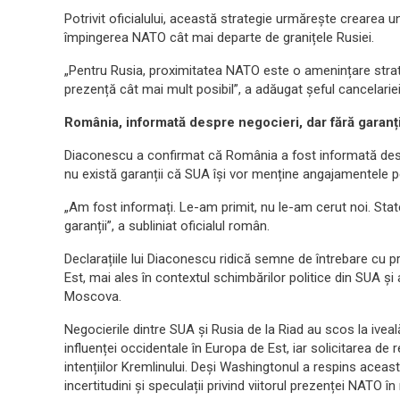
Potrivit oficialului, această strategie urmărește crearea u
împingerea NATO cât mai departe de granițele Rusiei.
„Pentru Rusia, proximitatea NATO este o amenințare strate
prezență cât mai mult posibil”, a adăugat șeful cancelariei
România, informată despre negocieri, dar fără garanț
Diaconescu a confirmat că România a fost informată despre
nu există garanții că SUA își vor menține angajamentele p
„Am fost informați. Le-am primit, nu le-am cerut noi. Sta
garanții”, a subliniat oficialul român.
Declarațiile lui Diaconescu ridică semne de întrebare cu pr
Est, mai ales în contextul schimbărilor politice din SUA și 
Moscova.
Negocierile dintre SUA și Rusia de la Riad au scos la ivea
influenței occidentale în Europa de Est, iar solicitarea d
intențiilor Kremlinului. Deși Washingtonul a respins aceast
incertitudini și speculații privind viitorul prezenței NATO în