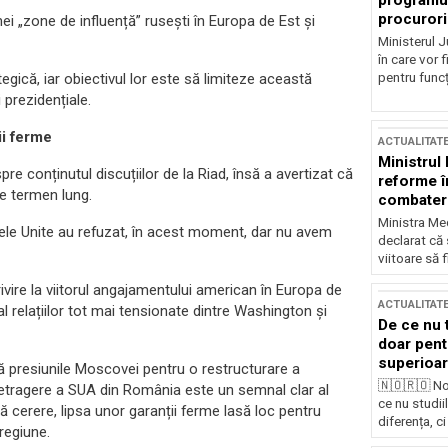
programul
procurori
nei „zone de influență” rusești în Europa de Est și
Ministerul Ju
în care vor f
gică, iar obiectivul lor este să limiteze această
pentru funcți
 prezidențiale.
ii ferme
ACTUALITAT
Ministrul
 conținutul discuțiilor de la Riad, însă a avertizat că
reforme î
e termen lung.
combaterea
Ministra Med
tele Unite au refuzat, în acest moment, dar nu avem
declarat că
viitoare să 
ivire la viitorul angajamentului american în Europa de
ACTUALITAT
al relațiilor tot mai tensionate dintre Washington și
De ce nu 
doar pentr
superioar
lă presiunile Moscovei pentru o restructurare a
🇳🇴🇷🇴 No
e retragere a SUA din România este un semnal clar al
ce nu studii
ă cerere, lipsa unor garanții ferme lasă loc pentru
diferența, ci
 regiune.