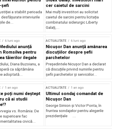
 interviurilor pentru
Sidex Galați: Investitori mari
-șefi
cer caietul de sarcini
stiției a stabilit perioada
Mai mulți investitori au solicitat
i desfășurate interviurile
caietul de sarcini pentru licitația
ile de...
combinatului siderurgic Liberty
Galați,...
E
6 luni ago
ACTUALITATE
6 luni ago
 Mediului anunță
Nicușor Dan anunță amânarea
n Romsilva pentru
discuțiilor despre șefii
 tăierilor ilegale
parchetelor
iului, Diana Buzoianu, a
Președintele Nicușor Dan a declarat
 speră ca săptămâna
că discuțiile privind numirile pentru
fie adoptată...
șefii parchetelor și serviciilor...
E
1 an ago
ACTUALITATE
1 an ago
te poți numi deștept
Ultimul sondaj comandat de
u că ai studii
Nicușor Dan
e!?
George Simion și Victor Ponta, în
fruntea sondajelor pentru alegerile
rvegia vs. România: De
prezidențiale ...
le superioare fac
 mentalitatea civică...