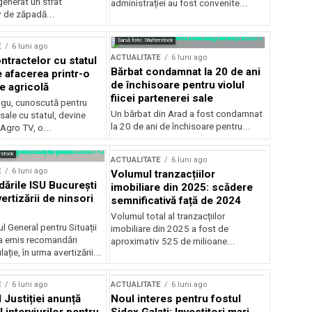
generat un strat
administrației au fost convenite...
v de zăpadă...
Sursă foto: Shutterstock
E
6 luni ago
ACTUALITATE
6 luni ago
ntractelor cu statul
Bărbat condamnat la 20 de ani
e afacerea printr-o
de închisoare pentru violul
e agricolă
fiicei partenerei sale
gu, cunoscută pentru
Un bărbat din Arad a fost condamnat
sale cu statul, devine
la 20 de ani de închisoare pentru...
 Agro TV, o...
rstock
ACTUALITATE
6 luni ago
E
6 luni ago
Volumul tranzacțiilor
rile ISU București
imobiliare din 2025: scădere
ertizării de ninsori
semnificativă față de 2024
Volumul total al tranzacțiilor
l General pentru Situații
imobiliare din 2025 a fost de
a emis recomandări
aproximativ 525 de milioane...
ție, în urma avertizării...
E
6 luni ago
ACTUALITATE
6 luni ago
 Justiției anunță
Noul interes pentru fostul