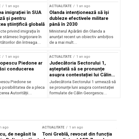
E
1 an ago
ACTUALITATE
1 an ago
a imigrației în SUA
Olanda intenționează să își
ză și pentru
dubleze efectivele militare
a științifică globală
până în 2030
cte privind imigrația în
Ministerul Apărării din Olanda a
e stârnesc îngrijorare în
anunțat recent un obiectiv ambițios
tătorilor din întreaga...
de a mai mult...
E
1 an ago
ACTUALITATE
1 an ago
Popescu Piedone ar
Judecătoria Sectorului 1,
ăsi conducerea
așteptată să se pronunțe
asupra contestației lui Călin
Georgescu privind controlul
pescu Piedone se
Judecătoria Sectorului 1 urmează să
judiciar
 posibilitatea de a pleca
se pronunțe luni asupra contestației
erea Autorității...
formulate de Călin Georgescu...
n ago
ACTUALITATE
1 an ago
ACTUALITATE
u, de negăsit la
Toni Greblă, revocat din funcția
Ilie Boloj