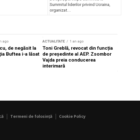
Summitul liderilor privind Ucraina,
organizat...
n ago
ACTUALITATE
1 an ago
ACTUALITATE
u, de negăsit la
Toni Greblă, revocat din funcția
Ilie Boloj
ția Buftea i-a lăsat
de președinte al AEP. Zsombor
alegerilor
Vajda preia conducerea
constituți
interimară
concentră
viitoarelo
că
Termeni de folosință
Cookie Policy