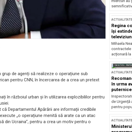
miercuri au 
semnificati
ACTUALITAT
Regina co
își extind
televiziun
Mihaela Nea
a
contractele 
acționară la
Sursă foto: Shutte
ACTUALITAT
un grup de agenți să realizeze o operațiune sub
Recomandă
merican pentru CNN, în încercarea de a crea un pretext
în urma av
puternice
Inspectoratu
i în războiul urban și în utilizarea explozibililor pentru
de Urgență 
siei.
pentru popula
t că Departamentul Apărării are informații credibile
ă execute „o operațiune menită să arate ca un atac
ACTUALITAT
ă din Ucraina”, pentru a crea un motiv pentru o
Ministerul