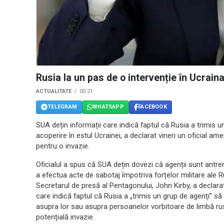
Rusia la un pas de o intervenție în Ucrain
ACTUALITATE
00:21
TELEGRAM
WHATSAPP
FACEBOOK
SUA dețin informații care indică faptul că Rusia a trimis 
acoperire în estul Ucrainei, a declarat vineri un oficial a
pentru o invazie.
Oficialul a spus că SUA dețin dovezi că agenții sunt antrenaț
a efectua acte de sabotaj împotriva forțelor militare ale Ru
Secretarul de presă al Pentagonului, John Kirby, a declara
care indică faptul că Rusia a „trimis un grup de agenți” s
asupra lor sau asupra persoanelor vorbitoare de limbă rus
potențială invazie.