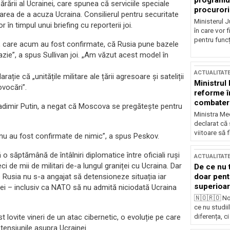
programul
rării al Ucrainei, care spunea că serviciile speciale
procurori
area de a acuza Ucraina. Consilierul pentru securitate
Ministerul Ju
r în timpul unui briefing cu reporterii joi.
în care vor f
pentru funcți
i, care acum au fost confirmate, că Rusia pune bazele
azie”, a spus Sullivan joi. „Am văzut acest model în
ACTUALITAT
rație că „unitățile militare ale țării agresoare și sateliții
Ministrul
vocări”.
reforme î
combaterea
Vladimir Putin, a negat că Moscova se pregătește pentru
Ministra Med
declarat că
viitoare să 
nu au fost confirmate de nimic”, a spus Peskov.
o săptămână de întâlniri diplomatice între oficiali ruși
ACTUALITAT
ci de mii de militari de-a lungul graniței cu Ucraina. Dar
De ce nu 
e Rusia nu s-a angajat să detensioneze situația iar
doar pentr
superioar
vei – inclusiv ca NATO să nu admită niciodată Ucraina
🇳🇴🇷🇴 No
ce nu studii
 lovite vineri de un atac cibernetic, o evoluție pe care
diferența, ci
 tensiunile asupra Ucrainei.