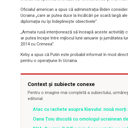
Oficialul american a spus că administrația Biden consideră
Ucraina „care ar putea duce la încălcări pe scară largă ale
diplomația nu își îndeplinește obiectivele”.
„Armata rusă intenționează să înceapă aceste activități c
ar putea începe între mijlocul lunii ianuarie și jumătatea lu
2014 cu Crimeea”.
Kirby a spus că Putin este probabil informat în mod direct 
pentru o operațiune în Ucraina.
Context și subiecte conexe
Pentru o imagine mai completă a subiectului, urmărește
editorial.
Atac cu rachete asupra Kievului: nouă morți
Oana Țoiu discută cu omologul ucrainean de