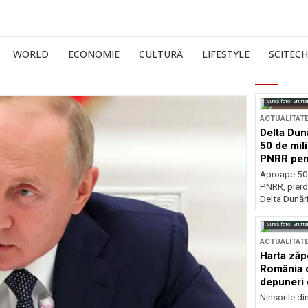
WORLD
ECONOMIE
CULTURĂ
LIFESTYLE
SCITECH
Sursă foto: Shutte
ACTUALITAT
Delta Dun
50 de mil
PNRR pen
esențiale
Aproape 50 
PNRR, pierdu
Delta Dunării
Sursă foto: Shutte
ACTUALITAT
Harta zăp
România c
depuneri 
Ninsorile di