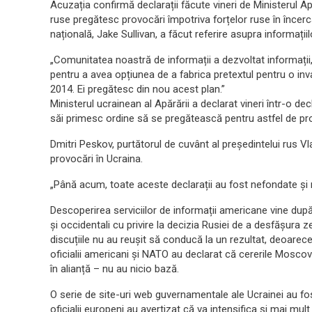
Acuzația confirmă declarații făcute vineri de Ministerul Apă
ruse pregătesc provocări împotriva forțelor ruse în încerc
națională, Jake Sullivan, a făcut referire asupra informațiilo
„Comunitatea noastră de informații a dezvoltat informați
pentru a avea opțiunea de a fabrica pretextul pentru o inv
2014. Ei pregătesc din nou acest plan.”
Ministerul ucrainean al Apărării a declarat vineri într-o decla
săi primesc ordine să se pregătească pentru astfel de pro
Dmitri Peskov, purtătorul de cuvânt al președintelui rus 
provocări în Ucraina.
„Până acum, toate aceste declarații au fost nefondate și 
Descoperirea serviciilor de informații americane vine după 
și occidentali cu privire la decizia Rusiei de a desfășura ze
discuțiile nu au reușit să conducă la un rezultat, deoarec
oficialii americani și NATO au declarat că cererile Mosco
în alianță – nu au nicio bază.
O serie de site-uri web guvernamentale ale Ucrainei au fost
oficialii europeni au avertizat că va intensifica și mai mult