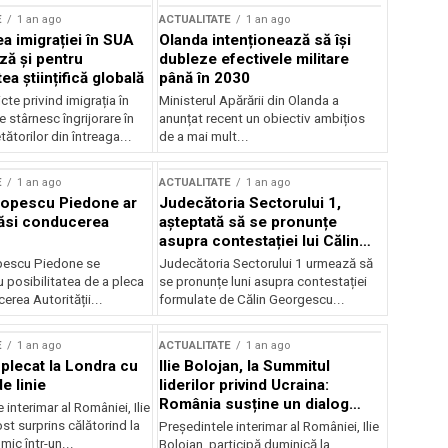
E
1 an ago
ACTUALITATE
1 an ago
a imigrației în SUA
Olanda intenționează să își
ză și pentru
dubleze efectivele militare
a științifică globală
până în 2030
cte privind imigrația în
Ministerul Apărării din Olanda a
e stârnesc îngrijorare în
anunțat recent un obiectiv ambițios
tătorilor din întreaga...
de a mai mult...
E
1 an ago
ACTUALITATE
1 an ago
Popescu Piedone ar
Judecătoria Sectorului 1,
ăsi conducerea
așteptată să se pronunțe
asupra contestației lui Călin
Georgescu privind controlul
pescu Piedone se
Judecătoria Sectorului 1 urmează să
judiciar
 posibilitatea de a pleca
se pronunțe luni asupra contestației
erea Autorității...
formulate de Călin Georgescu...
E
1 an ago
ACTUALITATE
1 an ago
 plecat la Londra cu
Ilie Bolojan, la Summitul
e linie
liderilor privind Ucraina:
România susține un dialog
 interimar al României, Ilie
transatlantic pentru securitate
ost surprins călătorind la
Președintele interimar al României, Ilie
și stabilitate
ic într-un...
Bolojan, participă duminică la