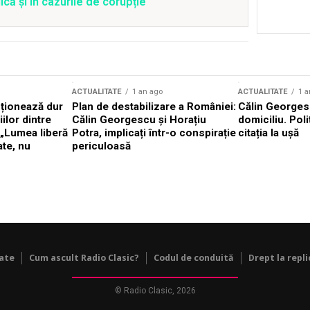
că și în cazurile de corupție
ACTUALITATE
1 an ago
ACTUALITATE
1 a
cționează dur
Plan de destabilizare a României:
Călin Georgesc
ilor dintre
Călin Georgescu și Horațiu
domiciliu. Poli
 „Lumea liberă
Potra, implicați într-o conspirație
citația la ușă
ate, nu
periculoasă
tate
Cum ascult Radio Clasic?
Codul de conduită
Drept la repli
© Radio Clasic, 2026