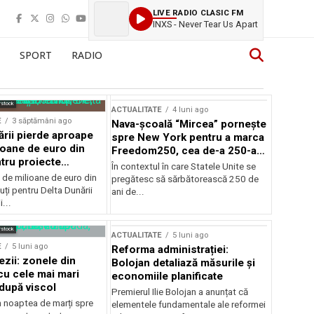
LIVE RADIO CLASIC FM
INXS - Never Tear Us Apart
SPORT
RADIO
rstock
ACTUALITATE
4 luni ago
E
3 săptămâni ago
Nava-școală “Mircea” pornește
ării pierde aproape
spre New York pentru a marca
ioane de euro din
Freedom250, cea de-a 250-a
tru proiecte
aniversare a Statelor Unite
În contextul în care Statele Unite se
de milioane de euro din
pregătesc să sărbătorească 250 de
ți pentru Delta Dunării
ani de...
...
rstock
ACTUALITATE
5 luni ago
E
5 luni ago
Reforma administrației:
ezii: zonele din
Bolojan detaliază măsurile și
u cele mai mari
economiile planificate
după viscol
Premierul Ilie Bolojan a anunțat că
n noaptea de marți spre
elementele fundamentale ale reformei