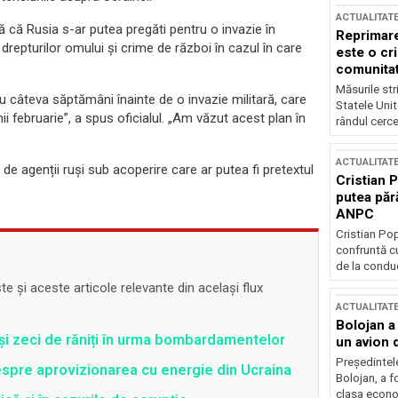
ACTUALITAT
 că Rusia s-ar putea pregăti pentru o invazie în
Reprimare
 drepturilor omului și crime de război în cazul în care
este o cri
comunitate
Măsurile stri
u câteva săptămâni înainte de o invazie militară, care
Statele Unit
nii februarie”, a spus oficialul. „Am văzut acest plan în
rândul cerce
ACTUALITAT
de agenții ruși sub acoperire care ar putea fi pretextul
Cristian 
putea păr
ANPC
Cristian Po
confruntă cu
de la conduc
 și aceste articole relevante din același flux
ACTUALITAT
Bolojan a
 și zeci de răniți în urma bombardamentelor
un avion d
Președintele
spre aprovizionarea cu energie din Ucraina
Bolojan, a f
clasa econom