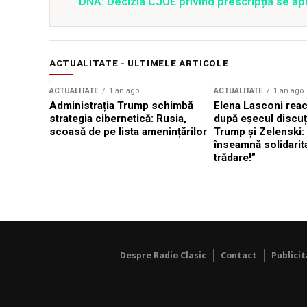
DNA: Decizia CJUE privind prescripția se apli
ACTUALITATE - ULTIMELE ARTICOLE
ACTUALITATE
1 an ago
ACTUALITATE
1 an ago
Administrația Trump schimbă
Elena Lasconi rea
strategia cibernetică: Rusia,
după eșecul discuți
scoasă de pe lista amenințărilor
Trump și Zelenski:
înseamnă solidarit
trădare!”
Despre Radio Clasic
Contact
Publici