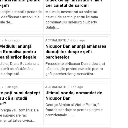
 interviurilor pentru
Sidex Galați: Investitori mari
-șefi
cer caietul de sarcini
stiției a stabilit perioada
Mai mulți investitori au solicitat
i desfășurate interviurile
caietul de sarcini pentru licitația
ile de...
combinatului siderurgic Liberty
Galați,...
E
6 luni ago
ACTUALITATE
6 luni ago
 Mediului anunță
Nicușor Dan anunță amânarea
n Romsilva pentru
discuțiilor despre șefii
 tăierilor ilegale
parchetelor
iului, Diana Buzoianu, a
Președintele Nicușor Dan a declarat
 speră ca săptămâna
că discuțiile privind numirile pentru
fie adoptată...
șefii parchetelor și serviciilor...
E
1 an ago
ACTUALITATE
1 an ago
te poți numi deștept
Ultimul sondaj comandat de
u că ai studii
Nicușor Dan
e!?
George Simion și Victor Ponta, în
fruntea sondajelor pentru alegerile
rvegia vs. România: De
prezidențiale ...
le superioare fac
 mentalitatea civică...