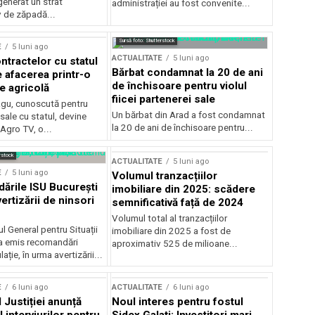
generat un strat
administrației au fost convenite...
v de zăpadă...
Sursă foto: Shutterstock
E
5 luni ago
ACTUALITATE
5 luni ago
ntractelor cu statul
Bărbat condamnat la 20 de ani
e afacerea printr-o
de închisoare pentru violul
e agricolă
fiicei partenerei sale
gu, cunoscută pentru
Un bărbat din Arad a fost condamnat
sale cu statul, devine
la 20 de ani de închisoare pentru...
 Agro TV, o...
rstock
ACTUALITATE
5 luni ago
E
5 luni ago
Volumul tranzacțiilor
rile ISU București
imobiliare din 2025: scădere
ertizării de ninsori
semnificativă față de 2024
Volumul total al tranzacțiilor
l General pentru Situații
imobiliare din 2025 a fost de
a emis recomandări
aproximativ 525 de milioane...
ție, în urma avertizării...
E
6 luni ago
ACTUALITATE
6 luni ago
 Justiției anunță
Noul interes pentru fostul