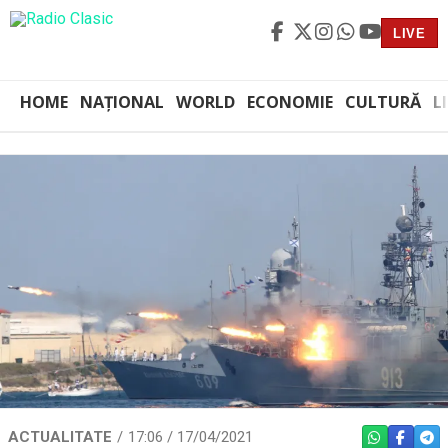
LIVE
HOME
NAȚIONAL
WORLD
ECONOMIE
CULTURĂ
L
ACTUALITATE
17:06 / 17/04/2021
WHATSAPP
FACEBO
TEL