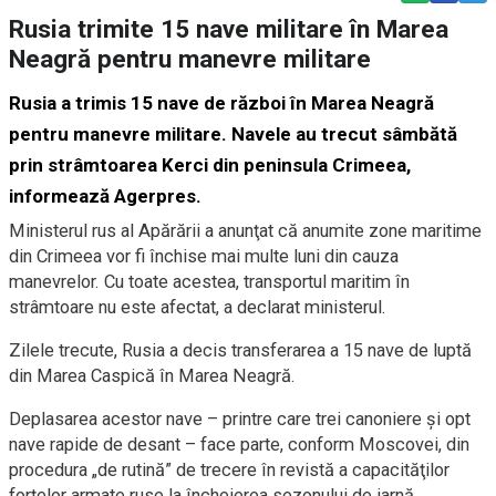
Rusia trimite 15 nave militare în Marea
Neagră pentru manevre militare
Rusia a trimis 15 nave de război în Marea Neagră
pentru manevre militare. Navele au trecut sâmbătă
prin strâmtoarea Kerci din peninsula Crimeea,
informează Agerpres.
Ministerul rus al Apărării a anunţat că anumite zone maritime
din Crimeea vor fi închise mai multe luni din cauza
manevrelor. Cu toate acestea, transportul maritim în
strâmtoare nu este afectat, a declarat ministerul.
Zilele trecute, Rusia a decis transferarea a 15 nave de luptă
din Marea Caspică în Marea Neagră.
Deplasarea acestor nave – printre care trei canoniere şi opt
nave rapide de desant – face parte, conform Moscovei, din
procedura „de rutină” de trecere în revistă a capacităţilor
forţelor armate ruse la încheierea sezonului de iarnă.