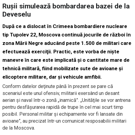
Ruşii simulează bombardarea bazei de la
Deveselu
După ce a dislocat în Crimeea bombardiere nucleare
tip Tupolev 22, Moscova continuă jocurile de război în
zona Mării Negre aducând peste 1.500 de militari care
efectuează exerciţii. Practic, este vorba de nişte
manevre în care este implicată şi o cantitate mare de
tehnică militară, fiind mobilizate sute de avioane şi
elicoptere militare, dar şi vehicule amfibii.
Conform datelor deţinute până în prezent se pare că
scenariul este unul ofensiv, militarii exersând un desant
aerian şi naval într-o zonă „inamică”. „Unităţile se vor antrena
pentru desfăşurarea rapidă de trupe în cel mai scurt timp
posibil. Personal militar şi echipamente vor fi lansate din
avioane”, au precizat într-un comunicat resposabilii militari
de la Moscova.