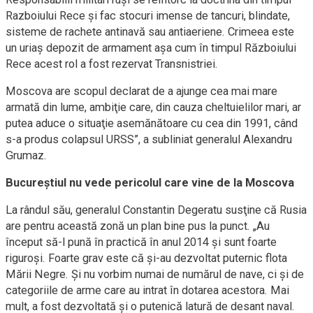
Razboiului Rece şi fac stocuri imense de tancuri, blindate,
sisteme de rachete antinavă sau antiaeriene. Crimeea este
un uriaş depozit de armament aşa cum în timpul Războiului
Rece acest rol a fost rezervat Transnistriei.
Moscova are scopul declarat de a ajunge cea mai mare
armată din lume, ambiţie care, din cauza cheltuielilor mari, ar
putea aduce o situaţie asemănătoare cu cea din 1991, când
s-a produs colapsul URSS”, a subliniat generalul Alexandru
Grumaz.
Bucureştiul nu vede pericolul care vine de la Moscova
La rândul său, generalul Constantin Degeratu susţine că Rusia
are pentru această zonă un plan bine pus la punct. „Au
început să-l pună în practică în anul 2014 şi sunt foarte
riguroşi. Foarte grav este că şi-au dezvoltat puternic flota
Mării Negre. Şi nu vorbim numai de numărul de nave, ci şi de
categoriile de arme care au intrat în dotarea acestora. Mai
mult, a fost dezvoltată şi o putenică latură de desant naval.