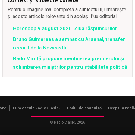
Context și subiecte conexe
Pentru o imagine mai completă a subiectului, urmărește
și aceste articole relevante din același flux editorial.
Horoscop 9 august 2026. Ziua răspunsurilor
Bruno Guimaraes a semnat cu Arsenal, transfer
record de la Newcastle
Radu Miruță propune menținerea premierului și
schimbarea miniștrilor pentru stabilitate politică
tate
Cum ascult Radio Clasic?
Codul de conduită
Drept la repli
© Radio Clasic, 2026