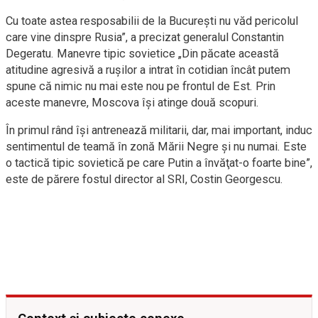
Cu toate astea resposabilii de la Bucureşti nu văd pericolul
care vine dinspre Rusia”, a precizat generalul Constantin
Degeratu. Manevre tipic sovietice „Din păcate această
atitudine agresivă a ruşilor a intrat în cotidian încât putem
spune că nimic nu mai este nou pe frontul de Est. Prin
aceste manevre, Moscova îşi atinge două scopuri.
În primul rând îşi antrenează militarii, dar, mai important, induc
sentimentul de teamă în zonă Mării Negre şi nu numai. Este
o tactică tipic sovietică pe care Putin a învăţat-o foarte bine”,
este de părere fostul director al SRI, Costin Georgescu.