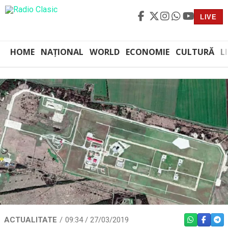
LIVE
HOME
NAȚIONAL
WORLD
ECONOMIE
CULTURĂ
L
ACTUALITATE
09:34 / 27/03/2019
WHATSAPP
FACEBO
TEL