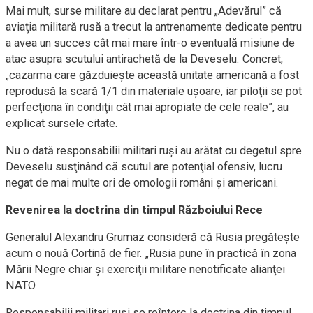
Mai mult, surse militare au declarat pentru „Adevărul” că
aviaţia militară rusă a trecut la antrenamente dedicate pentru
a avea un succes cât mai mare într-o eventuală misiune de
atac asupra scutului antirachetă de la Deveselu. Concret,
„cazarma care găzduieşte această unitate americană a fost
reprodusă la scară 1/1 din materiale uşoare, iar piloţii se pot
perfecţiona în condiţii cât mai apropiate de cele reale”, au
explicat sursele citate.
Nu o dată responsabilii militari ruşi au arătat cu degetul spre
Deveselu susţinând că scutul are potenţial ofensiv, lucru
negat de mai multe ori de omologii români şi americani.
Revenirea la doctrina din timpul Războiului Rece
Generalul Alexandru Grumaz consideră că Rusia pregăteşte
acum o nouă Cortină de fier. „Rusia pune în practică în zona
Mării Negre chiar şi exerciţii militare nenotificate alianţei
NATO.
Responsabilii militari ruşi se reîntorc la doctrina din timpul