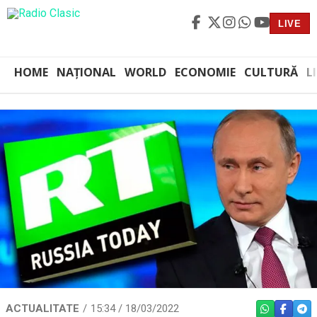
LIVE
HOME
NAȚIONAL
WORLD
ECONOMIE
CULTURĂ
L
ACTUALITATE
15:34 / 18/03/2022
WHATSAPP
FACEBO
TEL