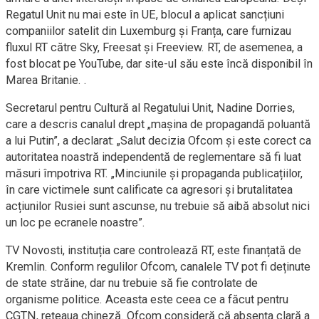
Regatul Unit nu mai este în UE, blocul a aplicat sancțiuni
companiilor satelit din Luxemburg și Franța, care furnizau
fluxul RT către Sky, Freesat și Freeview. RT, de asemenea, a
fost blocat pe YouTube, dar site-ul său este încă disponibil în
Marea Britanie. .
Secretarul pentru Cultură al Regatului Unit, Nadine Dorries,
care a descris canalul drept „mașina de propagandă poluantă
a lui Putin”, a declarat: „Salut decizia Ofcom și este corect ca
autoritatea noastră independentă de reglementare să fi luat
măsuri împotriva RT. „Minciunile și propaganda publicațiilor,
în care victimele sunt calificate ca agresori și brutalitatea
acțiunilor Rusiei sunt ascunse, nu trebuie să aibă absolut nici
un loc pe ecranele noastre”.
TV Novosti, instituția care controlează RT, este finanțată de
Kremlin. Conform regulilor Ofcom, canalele TV pot fi deținute
de state străine, dar nu trebuie să fie controlate de
organisme politice. Aceasta este ceea ce a făcut pentru
CGTN, rețeaua chineză. Ofcom consideră că absența clară a