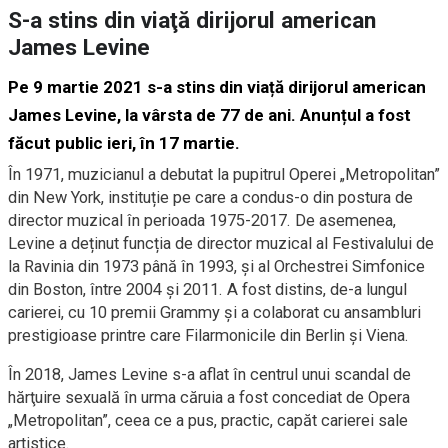
S-a stins din viaţă dirijorul american
James Levine
Pe 9 martie 2021 s-a stins din viață dirijorul american
James Levine, la vârsta de 77 de ani. Anunțul a fost
făcut public ieri, în 17 martie.
În 1971, muzicianul a debutat la pupitrul Operei „Metropolitan”
din New York, instituție pe care a condus-o din postura de
director muzical în perioada 1975-2017. De asemenea,
Levine a deținut funcția de director muzical al Festivalului de
la Ravinia din 1973 până în 1993, și al Orchestrei Simfonice
din Boston, între 2004 și 2011. A fost distins, de-a lungul
carierei, cu 10 premii Grammy și a colaborat cu ansambluri
prestigioase printre care Filarmonicile din Berlin și Viena.
În 2018, James Levine s-a aflat în centrul unui scandal de
hărţuire sexuală în urma căruia a fost concediat de Opera
„Metropolitan”, ceea ce a pus, practic, capăt carierei sale
artistice.