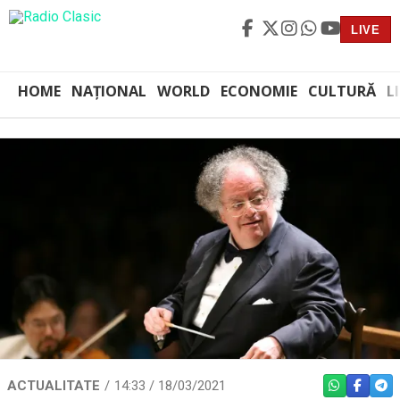
LIVE
HOME
NAȚIONAL
WORLD
ECONOMIE
CULTURĂ
L
ACTUALITATE
14:33 / 18/03/2021
WHATSAPP
FACEBO
TEL