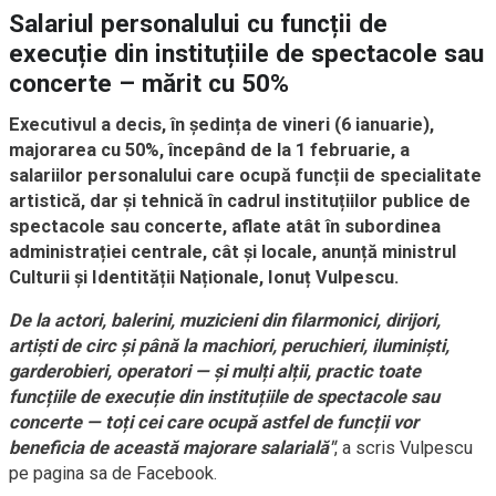
Salariul personalului cu funcții de
execuție din instituțiile de spectacole sau
concerte – mărit cu 50%
Executivul a decis, în ședința de vineri (6 ianuarie),
majorarea cu 50%, începând de la 1 februarie, a
salariilor personalului care ocupă funcții de specialitate
artistică, dar și tehnică în cadrul instituțiilor publice de
spectacole sau concerte, aflate atât în subordinea
administrației centrale, cât și locale, anunță ministrul
Culturii și Identității Naționale, Ionuț Vulpescu.
De la actori, balerini, muzicieni din filarmonici, dirijori,
artiști de circ și până la machiori, peruchieri, iluminiști,
garderobieri, operatori — și mulți alții, practic toate
funcțiile de execuție din instituțiile de spectacole sau
concerte — toți cei care ocupă astfel de funcții vor
beneficia de această majorare salarială"
, a scris Vulpescu
pe pagina sa de Facebook.