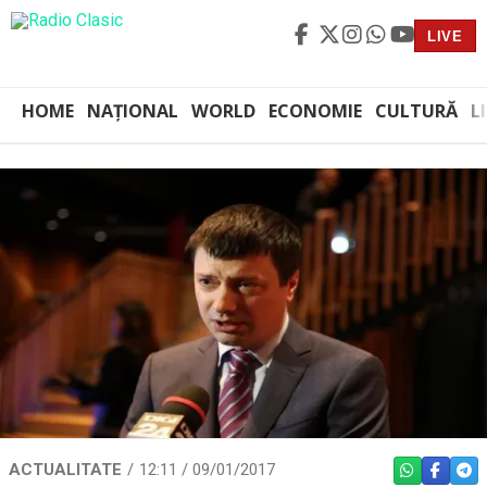
LIVE
HOME
NAȚIONAL
WORLD
ECONOMIE
CULTURĂ
L
ACTUALITATE
12:11 / 09/01/2017
WHATSAPP
FACEBO
TEL