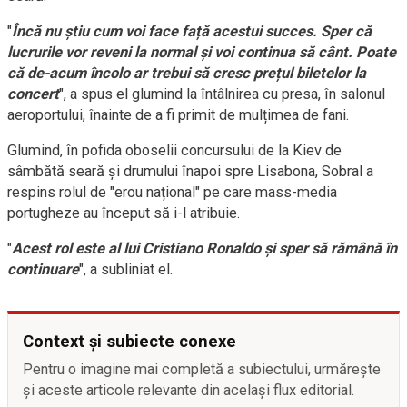
"
Încă nu știu cum voi face față acestui succes. Sper că
lucrurile vor reveni la normal și voi continua să cânt. Poate
că de-acum încolo ar trebui să cresc prețul biletelor la
concert
", a spus el glumind la întâlnirea cu presa, în salonul
aeroportului, înainte de a fi primit de mulțimea de fani.
Glumind, în pofida oboselii concursului de la Kiev de
sâmbătă seară și drumului înapoi spre Lisabona, Sobral a
respins rolul de "erou național" pe care mass-media
portugheze au început să i-l atribuie.
"
Acest rol este al lui Cristiano Ronaldo și sper să rămână în
continuare
", a subliniat el.
Context și subiecte conexe
Pentru o imagine mai completă a subiectului, urmărește
și aceste articole relevante din același flux editorial.