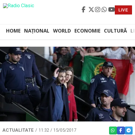
LIVE
HOME
NAȚIONAL
WORLD
ECONOMIE
CULTURĂ
L
ACTUALITATE
11:32 / 15/05/2017
WHATSAPP
FACEBO
TEL