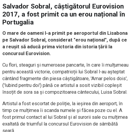
Salvador Sobral, câștigătorul Eurovision
2017, a fost primit ca un erou național în
Portugalia
O mare de oameni l-a primit pe aeroportul din Lisabona
pe Salvador Sobral, considerat "erou național", după ce
a reușit să aducă prima victoria din istoria țării la
concursul Eurovision.
Cu flori, steaguri și numeroase pancarte, în care îi mulțumeau
pentru această victorie, compatrioții lui Sobral l-au așteptat
cântând fragmente din piesa câștigătoare, 'Amar pelos dois',
('Iubind pentru doi') până ce artistul a sosit vizibil copleșit
însoțit de sora sa și compozitoarea cântecului, Luisa Sobral.
Artistul a fost escortat de poliție, la ieșirea din aeroport, în
timp ce mulțimea îi scanda numele și făcea poze cu el. A
fost primul contact al lui Sobral și al surorii sale cu mulțimea
exaltată de triumful la concursul Eurovision de sâmbătă
seară.