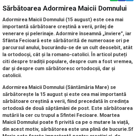
Sărbătoarea Adormirea Maicii Domnului
Adormirea Maicii Domnului (15 august) este cea mai
importantă sărbătoare creștină a verii, prilej de
venerare și pelerinaje. Adormire înseamnă „înviere”, iar
Sfânta Fecioară este sărbătorită de numeroase ori pe
parcursul anului, bucurându-se de un cult deosebit, atât
la ortodocși, cât și la romano-catolici. În articol puteți
citi despre tradiții populare, despre cum a fost vremea,
dar și despre cum sărbătoresc ortodocșii, dar și
catolicii.
Adormirea Maicii Domnului (Sântămăria Mare) se
sărbătorește la 15 august și este cea mai importantă
sărbătoare creștină a verii, fiind precedată în credința
ortodoxă de două săptămâni de post. Este sărbătoarea
mutării la cer cu trupul a Sfintei Fecioare. Moartea
Maicii Domnului poate fi privită ca pe o mutare la viață,
din acest motiv, sărbătorea este una plină de bucurie.Sf