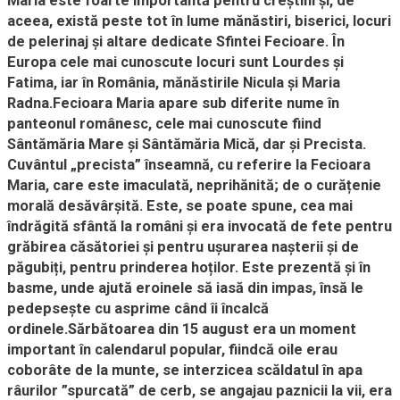
Maria este foarte importantă pentru creștini și, de
aceea, există peste tot în lume mănăstiri, biserici, locuri
de pelerinaj și altare dedicate Sfintei Fecioare. În
Europa cele mai cunoscute locuri sunt Lourdes și
Fatima, iar în România, mănăstirile Nicula și Maria
Radna.Fecioara Maria apare sub diferite nume în
panteonul românesc, cele mai cunoscute fiind
Sântămăria Mare și Sântămăria Mică, dar și Precista.
Cuvântul „precista” înseamnă, cu referire la Fecioara
Maria, care este imaculată, neprihănită; de o curățenie
morală desăvârșită. Este, se poate spune, cea mai
îndrăgită sfântă la români și era invocată de fete pentru
grăbirea căsătoriei și pentru ușurarea nașterii și de
păgubiți, pentru prinderea hoților. Este prezentă și în
basme, unde ajută eroinele să iasă din impas, însă le
pedepsește cu asprime când îi încalcă
ordinele.Sărbătoarea din 15 august era un moment
important în calendarul popular, fiindcă oile erau
coborâte de la munte, se interzicea scăldatul în apa
râurilor ”spurcată” de cerb, se angajau paznicii la vii, era