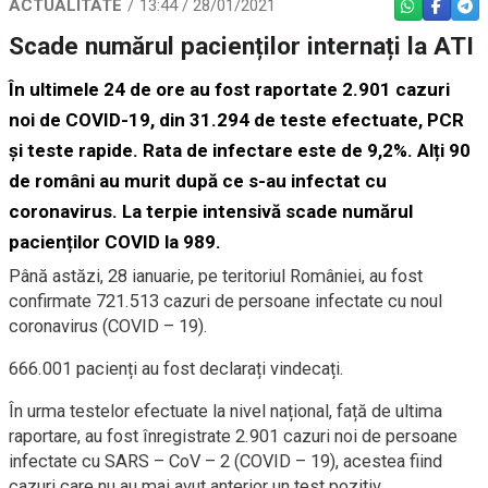
ACTUALITATE
13:44 / 28/01/2021
WHATSAPP
FACEBO
TEL
Scade numărul pacienților internați la ATI
În ultimele 24 de ore au fost raportate 2.901 cazuri
noi de COVID-19, din 31.294 de teste efectuate, PCR
și teste rapide. Rata de infectare este de 9,2%. Alți 90
de români au murit după ce s-au infectat cu
coronavirus. La terpie intensivă scade numărul
pacienților COVID la 989.
Până astăzi, 28 ianuarie, pe teritoriul României, au fost
confirmate 721.513 cazuri de persoane infectate cu noul
coronavirus (COVID – 19).
666.001 pacienți au fost declarați vindecați.
În urma testelor efectuate la nivel național, față de ultima
raportare, au fost înregistrate 2.901 cazuri noi de persoane
infectate cu SARS – CoV – 2 (COVID – 19), acestea fiind
cazuri care nu au mai avut anterior un test pozitiv.