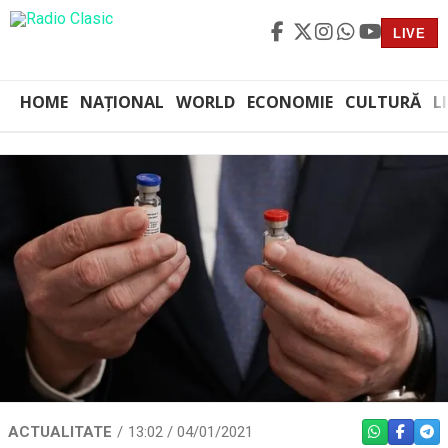
LIVE
HOME
NAȚIONAL
WORLD
ECONOMIE
CULTURĂ
L
ACTUALITATE
13:02 / 04/01/2021
WHATSAPP
FACEBO
TEL