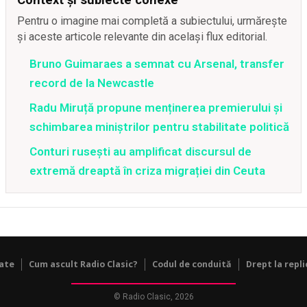
Pentru o imagine mai completă a subiectului, urmărește
și aceste articole relevante din același flux editorial.
Bruno Guimaraes a semnat cu Arsenal, transfer
record de la Newcastle
Radu Miruță propune menținerea premierului și
schimbarea miniștrilor pentru stabilitate politică
Conturi rusești au amplificat discursul de
extremă dreaptă în criza migrației din Ceuta
tate
Cum ascult Radio Clasic?
Codul de conduită
Drept la repli
© Radio Clasic, 2026