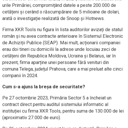
urile Primăriei, compromițând datele a peste 200.000 de
cetățeni și cerând o răscumpărare de 5 milioane de dolari,
arată o investigație realizată de Snoop și Hotnews.
Firma XKR Tools nu figura în lista auditorilor avizați de statul
român și nu avea contracte anterioare în Sistemul Electronic
de Achiziții Publice (SEAP). Mai mult, acționarii companiei
erau doi tineri cu domicilii la adrese unde locuiau zeci de
cetățeni din Republica Moldova, Ucraina și Belarus, iar în
prezent, firma aparține unei persoane fără venituri din
comuna Telega, județul Prahova, care a mai preluat alte cinci
companii în 2024.
Cum s-a ajuns la breșa de securitate?
Pe 27 octombrie 2023, Primăria Sector 5 a încheiat un
contract direct pentru auditul sistemului informatic al
instituției cu firma XKR Tools, pentru suma de 130.000 de lei
(aproximativ 27.000 de euro).