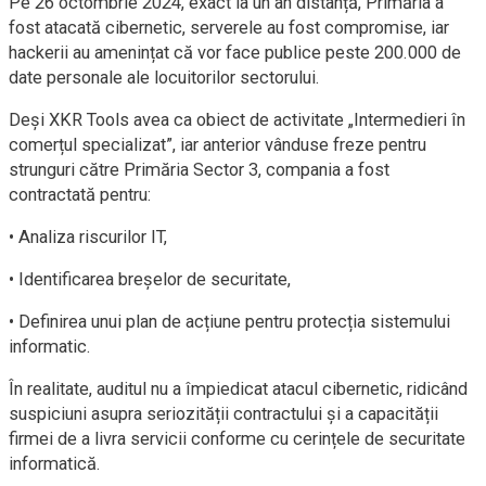
Pe 26 octombrie 2024, exact la un an distanță, Primăria a
fost atacată cibernetic, serverele au fost compromise, iar
hackerii au amenințat că vor face publice peste 200.000 de
date personale ale locuitorilor sectorului.
Deși XKR Tools avea ca obiect de activitate „Intermedieri în
comerțul specializat”, iar anterior vânduse freze pentru
strunguri către Primăria Sector 3, compania a fost
contractată pentru:
• Analiza riscurilor IT,
• Identificarea breșelor de securitate,
• Definirea unui plan de acțiune pentru protecția sistemului
informatic.
În realitate, auditul nu a împiedicat atacul cibernetic, ridicând
suspiciuni asupra seriozității contractului și a capacității
firmei de a livra servicii conforme cu cerințele de securitate
informatică.