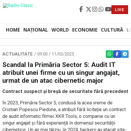
LIVE
HOME
NAȚIONAL
WORLD
ECONOMIE
CULTURĂ
L
ACTUALITATE
09:00 / 11/02/2025
WHATSAPP
FACEBO
TEL
Scandal la Primăria Sector 5: Audit IT
atribuit unei firme cu un singur angajat,
urmat de un atac cibernetic major
Contract suspect și breșă de securitate fără precedent
În 2023, Primăria Sector 5, condusă la acea vreme de
Cristian Popescu Piedone, a atribuit fără licitație un contract
de audit informatic firmei XKR Tools, o companie cu un
singur angajat și fără experiență în domeniul securității
cibernetice. Un an mai târziu, în 2024, hackerii au atacat site-