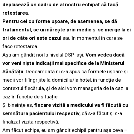
deplasează un cadru de al nostru echipat să facă
retestarea
.
Pentru cei cu forme ușoare, de asemenea, se dă
tratamentul, se urmărește prin medic
și
se merge la ei
ori de câte ori este cazul
sau în momentul în care se
face retestarea.
Așa am gândit noi la nivelul DSP Iași.
Vom vedea dacă
vor veni niște indicații mai specifice de la Ministerul
Sănătății.
Deocamdată ni s-a spus că formele ușoare și
medii vor fi îngrijite la domiciliu/la hotel, în funcție de
contextul fiecăruia, și de aici vom manageria de la caz la
caz în funcție de situație.
Și bineînțeles,
fiecare vizită a medicului va fi făcută cu
semnătura pacientului respectiv
, că s-a făcut și s-a
finalizat vizita respectivă.
Am făcut echipe, eu am gândit echipă pentru așa ceva –