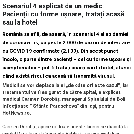
Scenariul 4 explicat de un medic:
Pacienții cu forme ușoare, tratați acasă
sau la hotel
România se află, de aseară, în scenariul 4 al epidemiei
de coronavirus, cu peste 2.000 de cazuri de infectare
cu COVID 19 confirmate (2.109). Din acest punct
încolo, o parte dintre pacienți – cei cu forme ușoare și
asimptomatici – pot fi tratați acasă sau la hotel, atunci
când există riscul ca acasă să transmită virusul.
Medicii se vor deplasa la ei „de câte ori este cazul”, iar
tratamentul va fi asigurat de către spital, a explicat
medicul Carmen Dorobăț, managerul Spitalului de Boli
Infecțioase ” Sfânta Parascheva” din Iași,
pentru
HotNews.ro.
Carmen Dorobăț spune că toate aceste lucruri se discută la
nivelul Direcțiilor de Sănătate Publică, „noi am avut deja