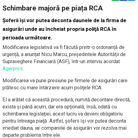
Schimbare majoră pe piața RCA
Şoferii îşi vor putea deconta daunele de la firma de
asigurări unde au încheiat propria poliţă RCA în
perioada următoare.
Modificarea legislativă va fi făcută printr-o ordonanță de
urgență, a anunțat Nicu Marcu, preşedintele Autorităţii de
Supraveghere Financiară (ASF), într-un interviu acordat
Agerpres
.
Modificarea va pune presiune pe firmele de asigurări care
plătesc cu mare întârziere acum polițele RCA.
El a arătat că această procedură, numită decontare directă,
exista şi până acum, dar era opţională, însă, odată cu
schimbarea legislaţiei, acest lucru va deveni obligatoriu
pentru întreaga piaţă. Astfel, şoferii îşi vor putea deconta
imediat dauna, iar companiile de asigurări vor rezolva mai
departe problema între ele.