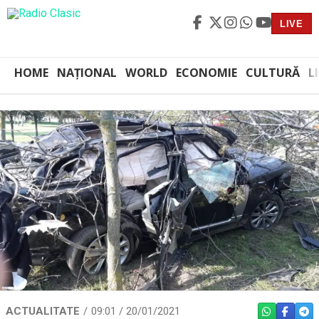
LIVE
HOME
NAȚIONAL
WORLD
ECONOMIE
CULTURĂ
L
ACTUALITATE
09:01 / 20/01/2021
WHATSAPP
FACEBO
TEL