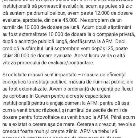
instituțională să pornească evaluările, acum aș putea să zic
că suntem pe drumul cel bun, avem peste 12.000 de dosare
evaluate, aprobate, din cele 45.000. Ne apropiem de un
număr de 10.000 de dosare pe lună. Acum două săptămâni
au fost externalizate 10.000 de dosare la o companie privată,
după o achiziție publică lungă, desfășurată la AFM. Deci
cred că la sfârșitul lunii septembrie vom depăși 25, poate
chiar 30.000 de dosare evaluate. Acest lucru va da o altă
viteză procesului de evaluare/contractare.
Și celelalte măsuri sunt impactate – măsura de eficiență
energetică la instituții publice, măsura de iluminat public, ele
au fost externalizate. Avem o ordonanță de urgență pe fluxul
de aprobare în Guvern pentru a crește capacitatea
instituțională pentru a angaja oameni la AFM, pentru că așa
cum a venit brusc războiul, și numărul de zecile de mii de
dosare pentru fotovoltaice au venit brusc la AFM. Până acum
nu a existat o cerere așa de mare. Cererea a crescut, nevoia a
crescut foarte mult și crește zilnic. AFM va trebui să