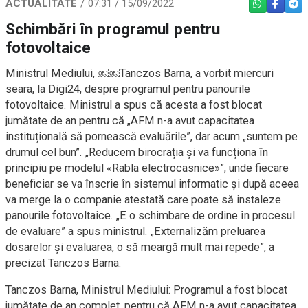
ACTUALITATE
07:31 / 15/09/2022
WHATSAPP
FACEBO
TEL
Schimbări în programul pentru
fotovoltaice
Ministrul Mediului, ￼￼Tanczos Barna, a vorbit miercuri
seara, la Digi24, despre programul pentru panourile
fotovoltaice. Ministrul a spus că acesta a fost blocat
jumătate de an pentru că „AFM n-a avut capacitatea
instituțională să pornească evaluările”, dar acum „suntem pe
drumul cel bun”. „Reducem birocrația și va funcționa în
principiu pe modelul «Rabla electrocasnice»”, unde fiecare
beneficiar se va înscrie în sistemul informatic și după aceea
va merge la o companie atestată care poate să instaleze
panourile fotovoltaice. „E o schimbare de ordine în procesul
de evaluare” a spus ministrul. „Externalizăm preluarea
dosarelor și evaluarea, o să meargă mult mai repede”, a
precizat Tanczos Barna.
Tanczos Barna, Ministrul Mediului: Programul a fost blocat
jumătate de an complet, pentru că AFM n-a avut capacitatea