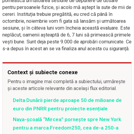
pornească următoarea sesiune de depunere de dosare
pentru persoanele fizice, și acolo mă aștept la sute de mii de
cereri. Instituția trebuie pregătită, eu cred că până în
octombrie, noiembrie vom fi gata să lansăm și următoarea
sesiune, și în câteva luni vom încheia această evaluare. Este
neplăcut, oamenii așteaptă de 6, 7 luni să primească primele
vești bune. Sunt deja peste 9.000 de aprobări comunicate. Ce
s-a depus în acest an se va finaliza anul acesta cu siguranță.
Context și subiecte conexe
Pentru o imagine mai completă a subiectului, urmărește
și aceste articole relevante din același flux editorial.
Delta Dunării pierde aproape 50 de milioane de
euro din PNRR pentru proiecte esențiale
Nava-școală “Mircea” pornește spre New York
pentru a marca Freedom250, cea de-a 250-a