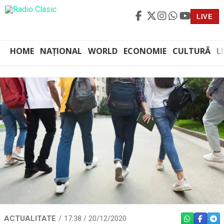
LIVE
HOME
NAȚIONAL
WORLD
ECONOMIE
CULTURĂ
L
ACTUALITATE
17:38 / 20/12/2020
WHATSAPP
FACEBO
TEL